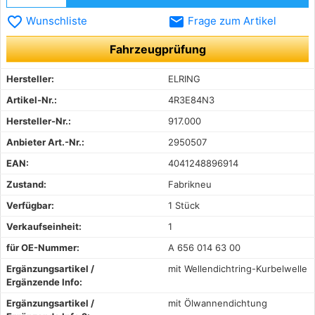
favorite_border
email
Wunschliste
Frage zum Artikel
Fahrzeugprüfung
Hersteller:
ELRING
Artikel-Nr.:
4R3E84N3
Hersteller-Nr.:
917.000
Anbieter Art.-Nr.:
2950507
EAN:
4041248896914
Zustand:
Fabrikneu
Verfügbar:
1 Stück
Verkaufseinheit:
1
für OE-Nummer:
A 656 014 63 00
Ergänzungsartikel /
mit Wellendichtring-Kurbelwelle
Ergänzende Info:
Ergänzungsartikel /
mit Ölwannendichtung