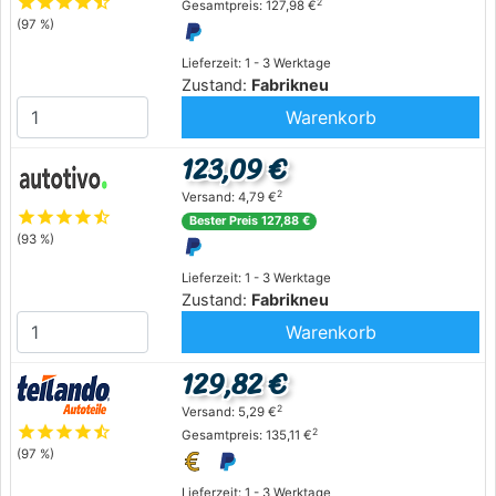
star
star
star
star
star_half
2
Gesamtpreis: 127,98 €
(97 %)
Lieferzeit: 1 - 3 Werktage
Zustand:
Fabrikneu
Warenkorb
123,09 €
2
Versand: 4,79 €
star
star
star
star
star_half
Bester Preis 127,88 €
(93 %)
Lieferzeit: 1 - 3 Werktage
Zustand:
Fabrikneu
Warenkorb
129,82 €
2
Versand: 5,29 €
star
star
star
star
star_half
2
Gesamtpreis: 135,11 €
(97 %)
Lieferzeit: 1 - 3 Werktage