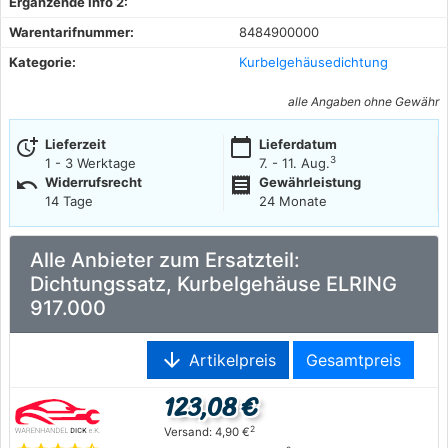
Ergänzende Info 2:
Warentarifnummer:
8484900000
Kategorie:
Kurbelgehäusedichtung
alle Angaben ohne Gewähr
more_time
calendar_today
Lieferzeit
Lieferdatum
3
1 - 3 Werktage
7. - 11. Aug.
undo
receipt
Widerrufsrecht
Gewährleistung
14 Tage
24 Monate
Alle Anbieter zum Ersatzteil:
Dichtungssatz, Kurbelgehäuse ELRING
917.000
arrow_downward
Artikelpreis
Gesamtpreis
123,08 €
2
Versand: 4,90 €