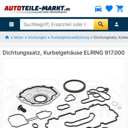
directions_car
favorite
shopping_cart
search
ballot
person
Motor
Dichtungen
Kurbelgehäusedichtung
Dichtungssatz, Kurb
Dichtungssatz, Kurbelgehäuse ELRING 917.000