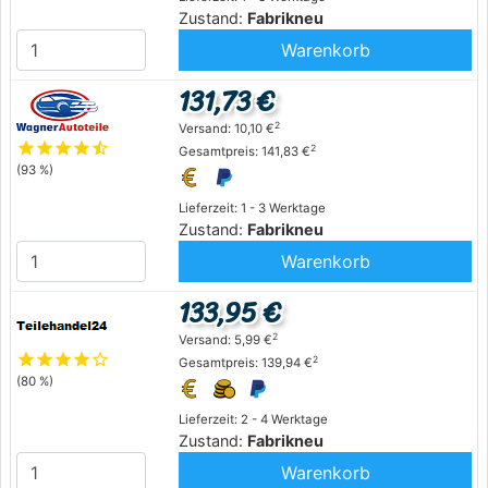
Zustand:
Fabrikneu
Warenkorb
131,73 €
2
Versand: 10,10 €
star
star
star
star
star_half
2
Gesamtpreis: 141,83 €
(93 %)
Lieferzeit: 1 - 3 Werktage
Zustand:
Fabrikneu
Warenkorb
133,95 €
2
Versand: 5,99 €
star
star
star
star
star_outline
2
Gesamtpreis: 139,94 €
(80 %)
Lieferzeit: 2 - 4 Werktage
Zustand:
Fabrikneu
Warenkorb