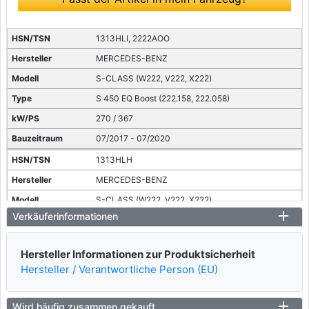
1313HLI, 2222AOO
MERCEDES-BENZ
S-CLASS (W222, V222, X222)
S 450 EQ Boost (222.158, 222.058)
270 / 367
07/2017 - 07/2020
1313HLH
MERCEDES-BENZ
S-CLASS (W222, V222, X222)
Verkäuferinformationen
S 500 EQ Boost (222.060, 222.160)
320 / 435
Hersteller Informationen zur Produktsicherheit
07/2017 - 07/2020
Hersteller / Verantwortliche Person (EU)
Wird häufig zusammen gekauft