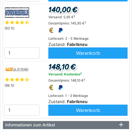
140,00 €
2
Versand: 5,95 €
star
star
star
star
star_half
2
Gesamtpreis: 145,95 €
(93 %)
Lieferzeit: 2 - 5 Werktage
Zustand:
Fabrikneu
Warenkorb
148,10 €
2
Versand: Kostenlos
star
star
star
star
star_half
2
Gesamtpreis: 148,10 €
(96 %)
Lieferzeit: 1 - 3 Werktage
Zustand:
Fabrikneu
Warenkorb
Informationen zum Artikel