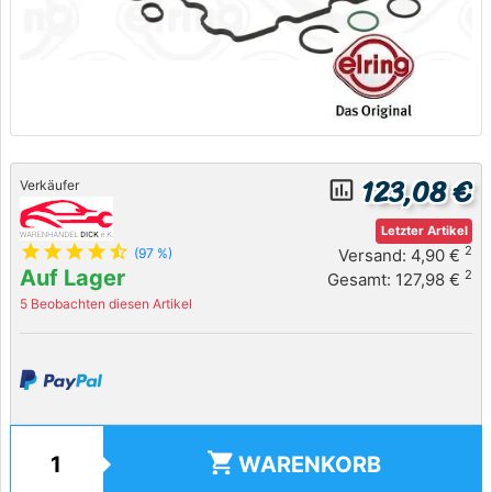
123,08 €
insert_chart_outlined
Verkäufer
Letzter Artikel
star
star
star
star
star_half
2
Versand: 4,90 €
(97 %)
Auf Lager
2
Gesamt: 127,98 €
5 Beobachten diesen Artikel
shopping_cart
WARENKORB