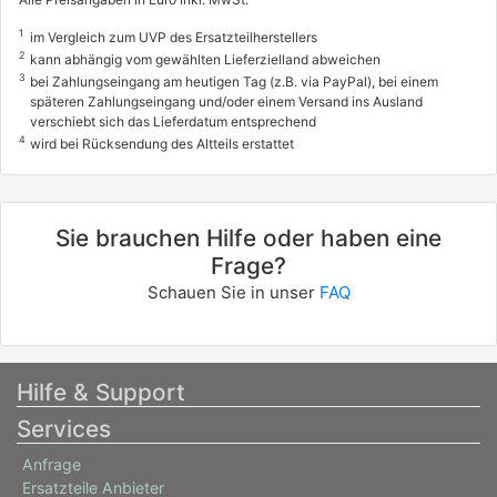
4000342, 4000378, 4114309
1
im Vergleich zum UVP des Ersatzteilherstellers
info
2
kann abhängig vom gewählten Lieferzielland abweichen
3
bei Zahlungseingang am heutigen Tag (z.B. via PayPal), bei einem
ALFA ROMEO
späteren Zahlungseingang und/oder einem Versand ins Ausland
verschiebt sich das Lieferdatum entsprechend
SPIDER (115_)
4
wird bei Rücksendung des Altteils erstattet
1600 (11535)
76 / 103
03/1976 - 12/1990
Sie brauchen Hilfe oder haben eine
4001953, 4114390
Frage?
ALFA ROMEO
Schauen Sie in unser
FAQ
SPIDER (115_)
1600 (115A2)
79 / 107
Hilfe & Support
01/1990 - 12/1993
Services
4000416, 4114310
Anfrage
ALFA ROMEO
Ersatzteile Anbieter