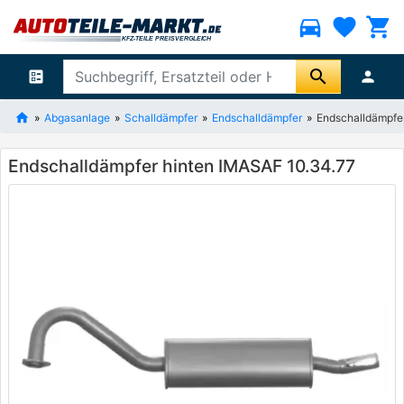
directions_car
favorite
shopping_cart
search
ballot
person
Abgasanlage
Schalldämpfer
Endschalldämpfer
Endschalldämpfe
Endschalldämpfer hinten IMASAF 10.34.77