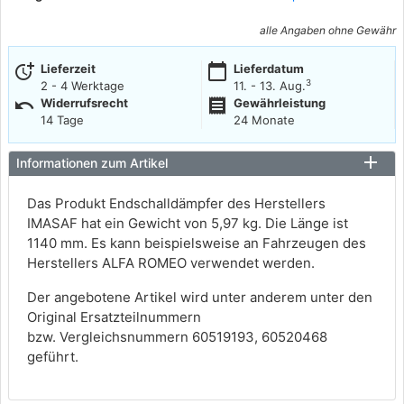
alle Angaben ohne Gewähr
more_time
calendar_today
Lieferzeit
Lieferdatum
3
2 - 4 Werktage
11. - 13. Aug.
undo
receipt
Widerrufsrecht
Gewährleistung
14 Tage
24 Monate
Informationen zum Artikel
Das Produkt Endschalldämpfer des Herstellers
IMASAF hat ein Gewicht von 5,97 kg. Die Länge ist
1140 mm. Es kann beispielsweise an Fahrzeugen des
Herstellers ALFA ROMEO verwendet werden.
Der angebotene Artikel wird unter anderem unter den
Original Ersatzteilnummern
bzw. Vergleichsnummern 60519193, 60520468
geführt.