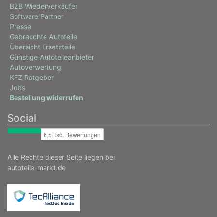
B2B Wiederverkäufer
SPIDER (115_)
Software Partner
2000 (11538, 115661)
Presse
Gebrauchte Autoteile
92 / 125
Übersicht Ersatzteile
08/1986 - 12/1990
Günstige Autoteileanbieter
4000343, 4000379, 4001951
Autoverwertung
4114388
KFZ Ratgeber
info
Jobs
Bestellung widerrufen
ALFA ROMEO
SPIDER (115_)
Social
2000 (11538, 115A1)
93 / 126
01/1977 - 12/1993
Alle Rechte dieser Seite liegen bei
autoteile-markt.de
4000428, 4114311
ALFA ROMEO
SPIDER (115_)
2000 (115680, 115681)