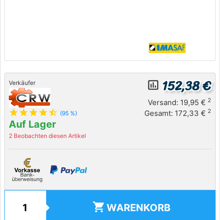
152,38 €
insert_chart_outlined
Verkäufer
2
Versand: 19,95 €
star
star
star
star
star_half
2
Gesamt: 172,33 €
(95 %)
Auf Lager
2 Beobachten diesen Artikel
shopping_cart
WARENKORB