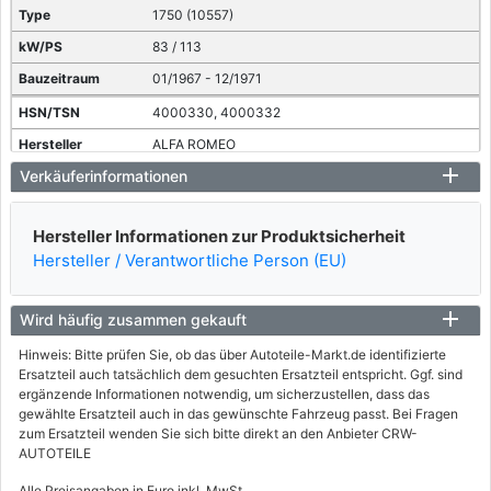
1750 (10557)
83 / 113
01/1967 - 12/1971
4000330, 4000332
ALFA ROMEO
Verkäuferinformationen
SPIDER (105_)
2000 (10512, 10524)
Hersteller Informationen zur Produktsicherheit
96 / 131
Hersteller / Verantwortliche Person (EU)
01/1971 - 12/1977
4000333
Wird häufig zusammen gekauft
info
Hinweis: Bitte prüfen Sie, ob das über Autoteile-Markt.de identifizierte
ALFA ROMEO
Ersatzteil auch tatsächlich dem gesuchten Ersatzteil entspricht. Ggf. sind
ergänzende Informationen notwendig, um sicherzustellen, dass das
SPIDER (115_)
gewählte Ersatzteil auch in das gewünschte Fahrzeug passt. Bei Fragen
1600 (11507)
zum Ersatzteil wenden Sie sich bitte direkt an den Anbieter CRW-
AUTOTEILE
80 / 109
Alle Preisangaben in Euro inkl. MwSt.
03/1971 - 12/1979