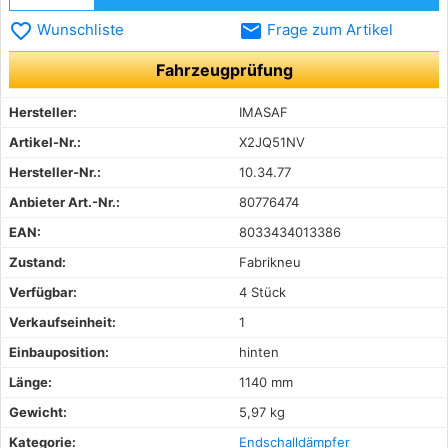
favorite_border
email
Wunschliste
Frage zum Artikel
Fahrzeugprüfung
Hersteller:
IMASAF
Artikel-Nr.:
X2JQ51NV
Hersteller-Nr.:
10.34.77
Anbieter Art.-Nr.:
80776474
EAN:
8033434013386
Zustand:
Fabrikneu
Verfügbar:
4 Stück
Verkaufseinheit:
1
Einbauposition:
hinten
Länge:
1140 mm
Gewicht:
5,97 kg
Kategorie:
Endschalldämpfer