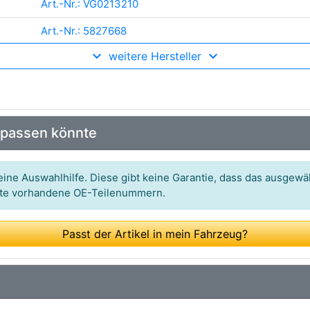
Art.-Nr.: VG0213210
Art.-Nr.: 5827668
weitere Hersteller
Art.-Nr.: 952604
Art.-Nr.: 9506200
Art.-Nr.: 442324
 passen könnte
ine Auswahlhilfe. Diese gibt keine Garantie, dass das ausgewäh
itte vorhandene OE-Teilenummern.
Passt der Artikel in mein Fahrzeug?