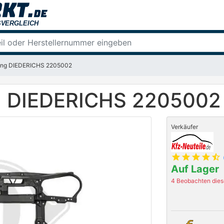
dung DIEDERICHS 2205002
ng DIEDERICHS 2205002
Verkäufer
star
star
star
star
star_half
Auf Lager
4 Beobachten diese