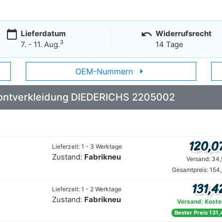
calendar_today
undo
Lieferdatum
Widerrufsrecht
3
7. - 11. Aug.
14 Tage
arrow_right
OEM-Nummern
 Frontverkleidung DIEDERICHS 2205002
120,0
Lieferzeit: 1 - 3 Werktage
Zustand:
Fabrikneu
Versand: 34,
Gesamtpreis: 154
131,4
Lieferzeit: 1 - 2 Werktage
Zustand:
Fabrikneu
Versand: Koste
Bester Preis 131,