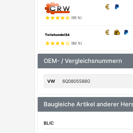
star
star
star
star
star_half
(95 %)
star
star
star
star
star_outline
(80 %)
OEM- / Vergleichsnummern
VW
6Q0805588G
Baugleiche Artikel anderer Hers
BLIC