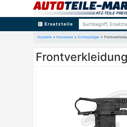
ballot
Ersatzteile
Autoteile
Karosserie
Schlossträger
Frontverklei
Frontverkleidu