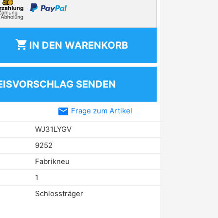
shopping_cart
IN DEN
WARENKORB
EISVORSCHLAG SENDEN
email
Frage zum Artikel
WJ31LYGV
9252
Fabrikneu
1
Schlossträger