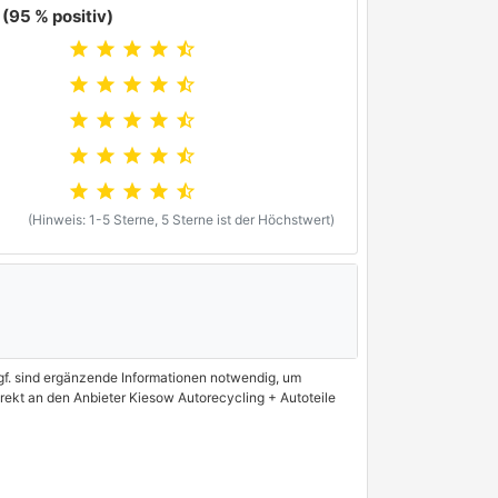
(95 % positiv)
star
star
star
star
star_half
star
star
star
star
star_half
star
star
star
star
star_half
star
star
star
star
star_half
star
star
star
star
star_half
(Hinweis: 1-5 Sterne, 5 Sterne ist der Höchstwert)
 Ggf. sind ergänzende Informationen notwendig, um
irekt an den Anbieter Kiesow Autorecycling + Autoteile