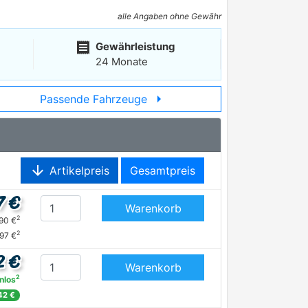
alle Angaben ohne Gewähr
receipt
Gewährleistung
24 Monate
arrow_right
Passende Fahrzeuge
arrow_downward
Artikelpreis
Gesamtpreis
7 €
Warenkorb
2
90 €
2
,97 €
2 €
Warenkorb
2
nlos
42 €