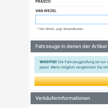
PRASCO
VAN WEZEL
JOHNS
* inkl. MwSt., zzgl. Versandkosten
KLOKKERHOLM
premium Marke
SCHLIECKMANN
Fahrzeuge in denen der Artikel
WICHTIG!
Die Fahrzeugprüfung ist nur e
passt. Wenn möglich vergleichen Sie b
Verkäuferinformationen