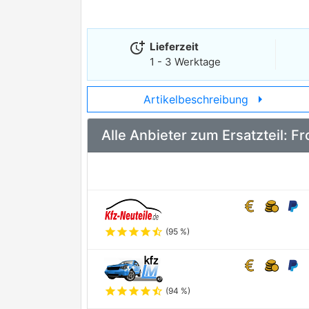
more_time
Lieferzeit
1 - 3 Werktage
arrow_right
Artikelbeschreibung
Alle Anbieter zum Ersatzteil:
star
star
star
star
star_half
(95 %)
star
star
star
star
star_half
(94 %)