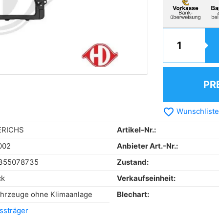
PR
favorite_border
Wunschliste
ERICHS
Artikel-Nr.:
002
Anbieter Art.-Nr.:
355078735
Zustand:
ck
Verkaufseinheit:
ahrzeuge ohne Klimaanlage
Blechart:
ssträger