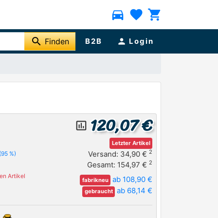
directions_car
favorite
shopping_cart
search
Finden
B2B
person
Login
120,07 €
insert_chart_outlined
Letzter Artikel
2
Versand: 34,90 €
(95 %)
2
Gesamt: 154,97 €
n Artikel
ab 108,90 €
fabrikneu
ab 68,14 €
gebraucht