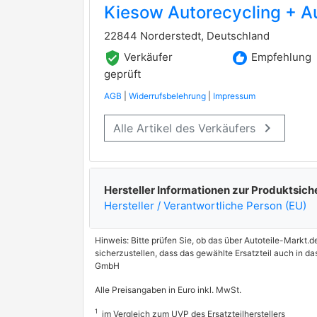
Kiesow Autorecycling + A
22844 Norderstedt, Deutschland
verified_user
recommend
Verkäufer
Empfehlung
geprüft
AGB
|
Widerrufsbelehrung
|
Impressum
keyboard_arrow_right
Alle Artikel des Verkäufers
Hersteller Informationen zur Produktsich
Hersteller / Verantwortliche Person (EU)
Hinweis: Bitte prüfen Sie, ob das über Autoteile-Markt.d
sicherzustellen, dass das gewählte Ersatzteil auch in d
GmbH
Alle Preisangaben in Euro inkl. MwSt.
1
im Vergleich zum UVP des Ersatzteilherstellers