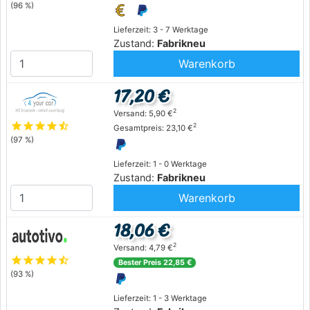
(96 %)
Lieferzeit: 3 - 7 Werktage
Zustand:
Fabrikneu
Warenkorb
17,20 €
2
Versand: 5,90 €
star
star
star
star
star_half
2
Gesamtpreis: 23,10 €
(97 %)
Lieferzeit: 1 - 0 Werktage
Zustand:
Fabrikneu
Warenkorb
18,06 €
2
Versand: 4,79 €
star
star
star
star
star_half
Bester Preis 22,85 €
(93 %)
Lieferzeit: 1 - 3 Werktage