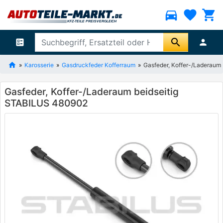
directions_car
favorite
shopping_cart
search
ballot
person
Karosserie
Gasdruckfeder Kofferraum
Gasfeder, Koffer-/Laderaum
Gasfeder, Koffer-/Laderaum beidseitig
STABILUS 480902