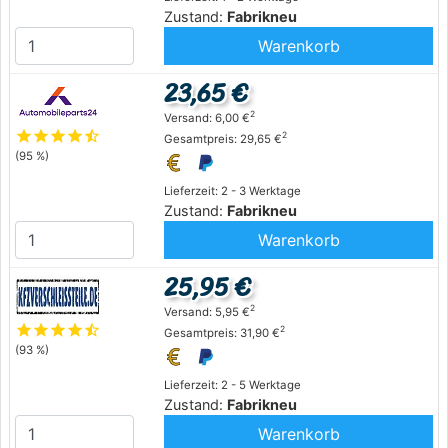
Zustand:
Fabrikneu
Warenkorb
23,65 €
2
Versand: 6,00 €
star
star
star
star
star_half
2
Gesamtpreis: 29,65 €
(95 %)
Lieferzeit: 2 - 3 Werktage
Zustand:
Fabrikneu
Warenkorb
25,95 €
2
Versand: 5,95 €
star
star
star
star
star_half
2
Gesamtpreis: 31,90 €
(93 %)
Lieferzeit: 2 - 5 Werktage
Zustand:
Fabrikneu
Warenkorb