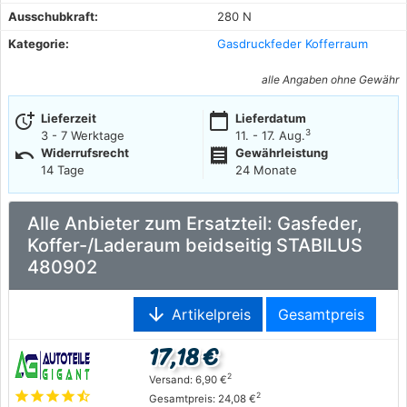
Ausschubkraft:
280 N
Kategorie:
Gasdruckfeder Kofferraum
alle Angaben ohne Gewähr
more_time
calendar_today
Lieferzeit
Lieferdatum
3
3 - 7 Werktage
11. - 17. Aug.
undo
receipt
Widerrufsrecht
Gewährleistung
14 Tage
24 Monate
Alle Anbieter zum Ersatzteil: Gasfeder,
Koffer-/Laderaum beidseitig STABILUS
480902
arrow_downward
Artikelpreis
Gesamtpreis
17,18 €
2
Versand: 6,90 €
star
star
star
star
star_half
2
Gesamtpreis: 24,08 €