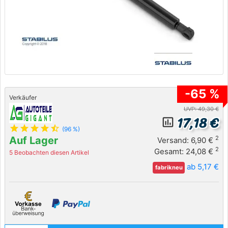
-65 %
Verkäufer
UVP: 49,30 €
17,18 €
insert_chart_outlined
star
star
star
star
star_half
(96 %)
Auf Lager
2
Versand: 6,90 €
2
Gesamt: 24,08 €
5 Beobachten diesen Artikel
ab 5,17 €
fabrikneu