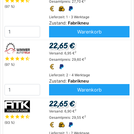
star
star
star
star
star_half
2
Gesamtpreis: 27,70 €
(97 %)
Lieferzeit: 1 - 3 Werktage
Zustand:
Fabrikneu
Warenkorb
22,65 €
2
Versand: 6,95 €
star
star
star
star
star_half
2
Gesamtpreis: 29,60 €
(97 %)
Lieferzeit: 2 - 4 Werktage
Zustand:
Fabrikneu
Warenkorb
22,65 €
2
Versand: 6,90 €
star
star
star
star
star_half
2
Gesamtpreis: 29,55 €
(93 %)
Lieferzeit: 1 - 2 Werktage