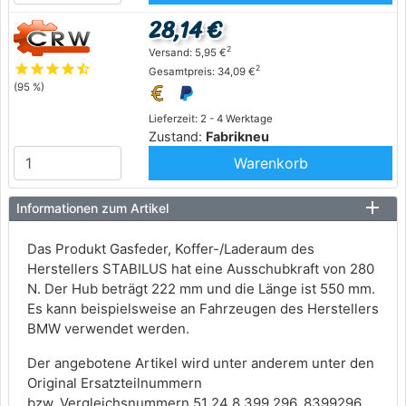
28,14 €
2
Versand: 5,95 €
star
star
star
star
star_half
2
Gesamtpreis: 34,09 €
(95 %)
Lieferzeit: 2 - 4 Werktage
Zustand:
Fabrikneu
Warenkorb
Informationen zum Artikel
Das Produkt Gasfeder, Koffer-/Laderaum des
Herstellers STABILUS hat eine Ausschubkraft von 280
N. Der Hub beträgt 222 mm und die Länge ist 550 mm.
Es kann beispielsweise an Fahrzeugen des Herstellers
BMW verwendet werden.
Der angebotene Artikel wird unter anderem unter den
Original Ersatzteilnummern
bzw. Vergleichsnummern 51 24 8 399 296, 8399296