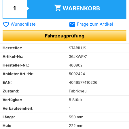
shopping_cart
WARENKORB
favorite_border
email
Wunschliste
Frage zum Artikel
Fahrzeugprüfung
Hersteller:
STABILUS
Artikel-Nr.:
36JXWPX1
Hersteller-Nr.:
480902
Anbieter Art.-Nr.:
5092424
EAN:
4046577410206
Zustand:
Fabrikneu
Verfügbar:
8 Stück
Verkaufseinheit:
1
Länge:
550 mm
Hub:
222 mm