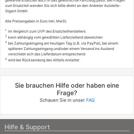
gewählte Ersatzteil auch in das gewünschte Fahrzeug passt. Bei Fragen
Z3 Coupe (E36)
zum Ersatzteil wenden Sie sich bitte direkt an den Anbieter Autoteile-
Gigant GmbH
M
236 / 321
Alle Preisangaben in Euro inkl. MwSt.
02/1998 - 06/2001
1
im Vergleich zum UVP des Ersatzteilherstellers
2
kann abhängig vom gewählten Lieferzielland abweichen
7909314
3
info
bei Zahlungseingang am heutigen Tag (z.B. via PayPal), bei einem
späteren Zahlungseingang und/oder einem Versand ins Ausland
BMW
verschiebt sich das Lieferdatum entsprechend
4
wird bei Rücksendung des Altteils erstattet
Z3 Coupe (E36)
M
239 / 325
Sie brauchen Hilfe oder haben eine
06/2001 - 06/2003
Frage?
Schauen Sie in unser
FAQ
Hilfe & Support