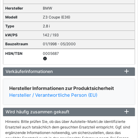
BMW
Z3 Coupe (E36)
2.8 i
142 / 193
01/1998 - 05/2000
0005687
info
BMW
Verkäuferinformationen
Z3 Coupe (E36)
Hersteller Informationen zur Produktsicherheit
3.0 i
Hersteller / Verantwortliche Person (EU)
170 / 231
06/2000 - 06/2003
Wird häufig zusammen gekauft
7909310
info
Hinweis: Bitte prüfen Sie, ob das über Autoteile-Markt.de identifizierte
Ersatzteil auch tatsächlich dem gesuchten Ersatzteil entspricht. Ggf. sind
BMW
ergänzende Informationen notwendig, um sicherzustellen, dass das