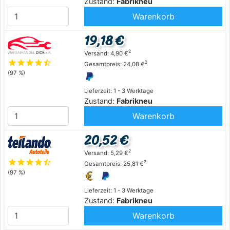
Zustand:
Fabrikneu
Warenkorb
19,18 €
2
Versand: 4,90 €
star
star
star
star
star_half
2
Gesamtpreis: 24,08 €
(97 %)
Lieferzeit: 1 - 3 Werktage
Zustand:
Fabrikneu
Warenkorb
20,52 €
2
Versand: 5,29 €
star
star
star
star
star_half
2
Gesamtpreis: 25,81 €
(97 %)
Lieferzeit: 1 - 3 Werktage
Zustand:
Fabrikneu
Warenkorb