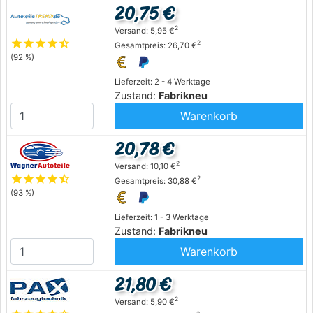
20,75 €
2
Versand: 5,95 €
star
star
star
star
star_half
2
Gesamtpreis: 26,70 €
(92 %)
Lieferzeit: 2 - 4 Werktage
Zustand:
Fabrikneu
Warenkorb
20,78 €
2
Versand: 10,10 €
star
star
star
star
star_half
2
Gesamtpreis: 30,88 €
(93 %)
Lieferzeit: 1 - 3 Werktage
Zustand:
Fabrikneu
Warenkorb
21,80 €
2
Versand: 5,90 €