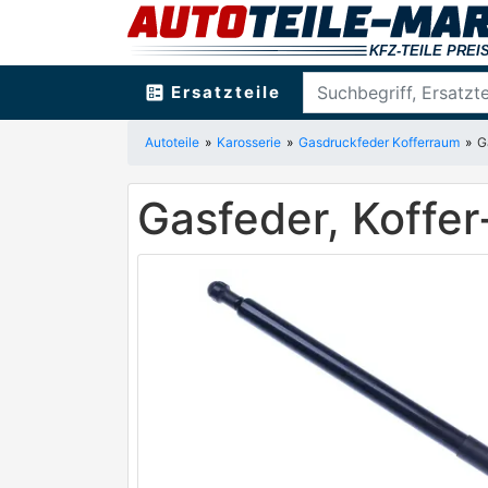
ballot
Ersatzteile
Autoteile
Karosserie
Gasdruckfeder Kofferraum
G
Gasfeder, Koff