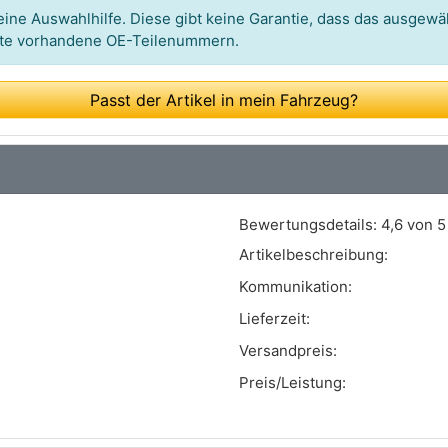
Art.-Nr.: 12-1509
ine Auswahlhilfe. Diese gibt keine Garantie, dass das ausgewäh
itte vorhandene OE-Teilenummern.
Art.-Nr.: 2110615
Art.-Nr.: 8108432
Passt der Artikel in mein Fahrzeug?
Art.-Nr.: ML6159
Art.-Nr.: 44001
Art.-Nr.: 2029923
Bewertungsdetails:
4,6 von 5
Art.-Nr.: GS1128
Artikelbeschreibung:
Art.-Nr.: 887432
Kommunikation:
Lieferzeit:
Versandpreis:
Preis/Leistung: