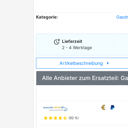
Kategorie:
Gasdr
more_time
Lieferzeit
2 - 4 Werktage
arrow_right
Artikelbeschreibung
Alle Anbieter zum Ersatzteil
star
star
star
star
star_half
(92 %)