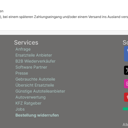
en
), bei einem späteren Zahlungseingang und/oder einem Versand ins Ausland ver
Services
S
Anfrage
Ersatzteile Anbieter
B2B Wiederverkäufer
Software Partner
Presse
Gebrauchte Autoteile
Übersicht Ersatzteile
Günstige Autoteileanbieter
Autoverwertung
KFZ Ratgeber
Jobs
Bestellung widerrufen
Al