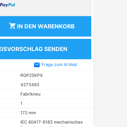
shopping_cart
IN DEN
WARENKORB
EISVORSCHLAG SENDEN
email
Frage zum Artikel
RGP25KPX
4273493
Fabrikneu
1
172 mm
IEC 60417-6183 mechanisches