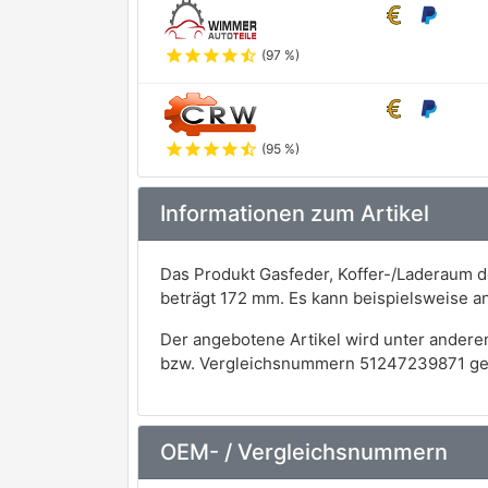
star
star
star
star
star_half
(97 %)
star
star
star
star
star_half
(95 %)
Informationen zum Artikel
Das Produkt Gasfeder, Koffer-/Laderaum 
beträgt 172 mm. Es kann beispielsweise 
Der angebotene Artikel wird unter andere
bzw. Vergleichsnummern 51247239871 ge
OEM- / Vergleichsnummern