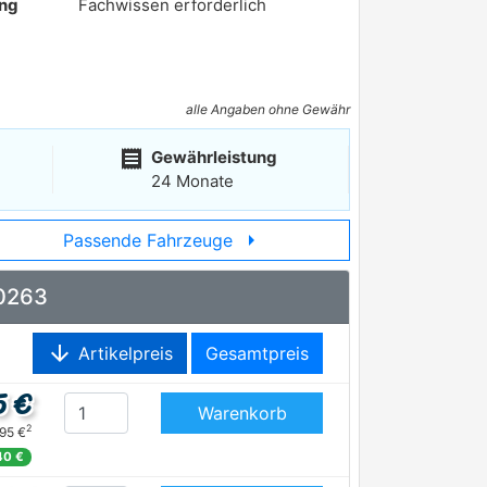
ung
Fachwissen erforderlich
alle Angaben ohne Gewähr
receipt
Gewährleistung
24 Monate
arrow_right
Passende Fahrzeuge
10263
arrow_downward
Artikelpreis
Gesamtpreis
5 €
Warenkorb
2
,95 €
40 €