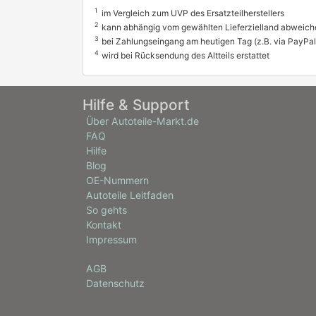
1
im Vergleich zum UVP des Ersatzteilherstellers
2
kann abhängig vom gewählten Lieferzielland abweich
3
bei Zahlungseingang am heutigen Tag (z.B. via PayPal
4
wird bei Rücksendung des Altteils erstattet
Hilfe & Support
Über Autoteile-Markt.de
FAQ
Hilfe
Blog
OE-Nummern
Autoteile Leitfaden
So gehts
Kontakt
Impressum
AGB
Datenschutz