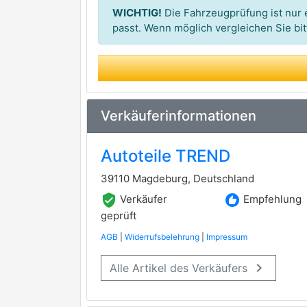
MAXGEAR
WICHTIG!
Die Fahrzeugprüfung ist nur e
METZGER AUTOTEILE
passt. Wenn möglich vergleichen Sie b
LESJÖFORS
premium Marke
MONROE
premium Marke
FEBI BILSTEIN
premium Marke
Verkäuferinformationen
DOGA
Autoteile TREND
MAGNETI MARELLI
39110 Magdeburg, Deutschland
STABILUS
verified_user
recommend
Verkäufer
Empfehlung
geprüft
AGB
|
Widerrufsbelehrung
|
Impressum
keyboard_arrow_right
Alle Artikel des Verkäufers