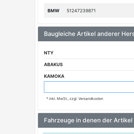
BMW
51247239871
Baugleiche Artikel anderer Hers
NTY
ABAKUS
KAMOKA
JP GROUP
* inkl. MwSt., zzgl. Versandkosten
ESEN SKV
ASHIKA
Fahrzeuge in denen der Artikel
TOPRAN