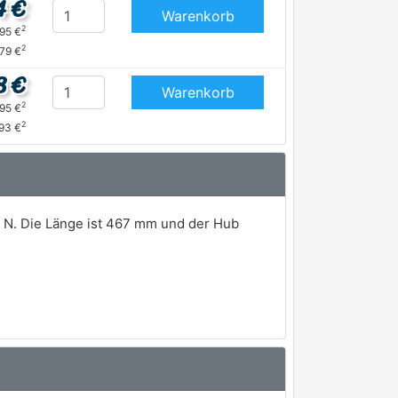
4 €
Warenkorb
2
,95 €
2
,79 €
8 €
Warenkorb
2
,95 €
2
,93 €
 N. Die Länge ist 467 mm und der Hub