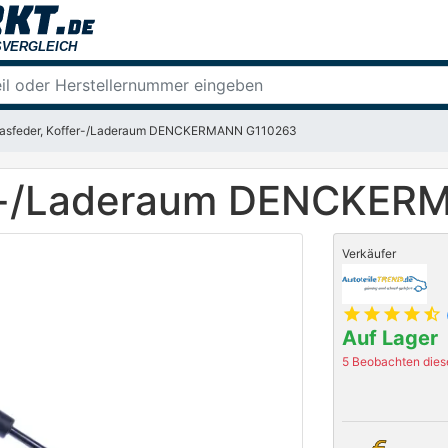
asfeder, Koffer-/Laderaum DENCKERMANN G110263
er-/Laderaum DENCKE
Verkäufer
star
star
star
star
star_half
Auf Lager
5 Beobachten diese