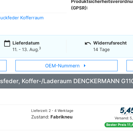
Produktsicherheitsverordn
(GPSR):
uckfeder Kofferraum
calendar_today
undo
Lieferdatum
Widerrufsrecht
3
11. - 13. Aug.
14 Tage
arrow_right
OEM-Nummern
: Gasfeder, Koffer-/Laderaum DENCKERMANN G1
5,4
Lieferzeit: 2 - 4 Werktage
Zustand:
Fabrikneu
Versand: 5
Bester Preis 11,