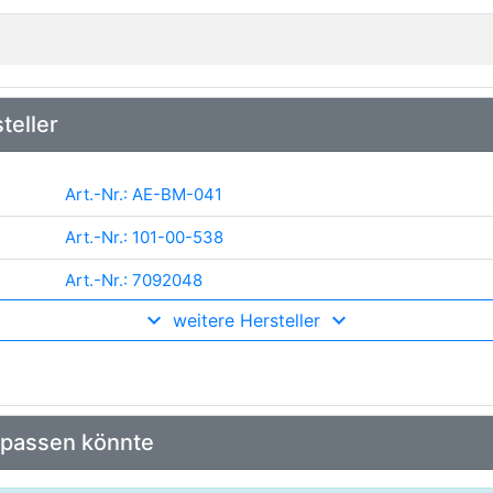
teller
Art.-Nr.: AE-BM-041
Art.-Nr.: 101-00-538
Art.-Nr.: 7092048
weitere Hersteller
Art.-Nr.: 1481207000
Art.-Nr.: 52SKV586
Art.-Nr.: ZSA01059
 passen könnte
Art.-Nr.: 502 849