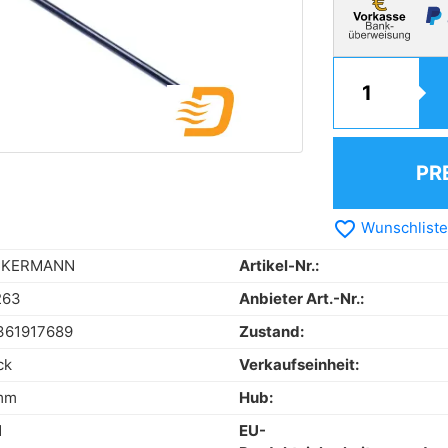
PR
favorite_border
Wunschliste
CKERMANN
Artikel-Nr.:
263
Anbieter Art.-Nr.:
361917689
Zustand:
ck
Verkaufseinheit:
mm
Hub:
N
EU-