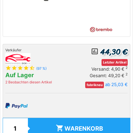
44,30 €
insert_chart_outlined
Verkäufer
Letzter Artikel
star
star
star
star
star_half
2
Versand: 4,90 €
(97 %)
Auf Lager
2
Gesamt: 49,20 €
2 Beobachten diesen Artikel
ab 25,03 €
fabrikneu
shopping_cart
WARENKORB