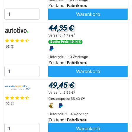
Zustand:
Fabrikneu
Warenkorb
44,35 €
2
Versand: 4,79 €
star
star
star
star
star_half
Bester Preis 49,14 €
(93 %)
Lieferzeit: 1 - 3 Werktage
Zustand:
Fabrikneu
Warenkorb
49,45 €
2
Versand: 5,95 €
star
star
star
star
star_half
2
Gesamtpreis: 55,40 €
(92 %)
Lieferzeit: 2 - 4 Werktage
Zustand:
Fabrikneu
Warenkorb