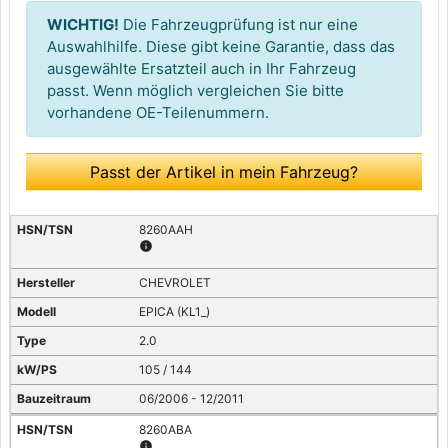
WICHTIG!
Die Fahrzeugprüfung ist nur eine
Auswahlhilfe. Diese gibt keine Garantie, dass das
ausgewählte Ersatzteil auch in Ihr Fahrzeug
passt. Wenn möglich vergleichen Sie bitte
vorhandene OE-Teilenummern.
Passt der Artikel in mein Fahrzeug?
8260AAH
info
CHEVROLET
EPICA (KL1_)
2.0
105 / 144
06/2006 - 12/2011
8260ABA
info