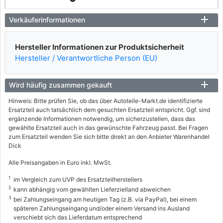
CHEVROLET
Verkäuferinformationen
EPICA (KL1_)
Hersteller Informationen zur Produktsicherheit
2.0 D
Hersteller / Verantwortliche Person (EU)
110 / 150
01/2007 - 12/2011
Wird häufig zusammen gekauft
Hinweis: Bitte prüfen Sie, ob das über Autoteile-Markt.de identifizierte
Ersatzteil auch tatsächlich dem gesuchten Ersatzteil entspricht. Ggf. sind
ergänzende Informationen notwendig, um sicherzustellen, dass das
gewählte Ersatzteil auch in das gewünschte Fahrzeug passt. Bei Fragen
zum Ersatzteil wenden Sie sich bitte direkt an den Anbieter Warenhandel
Dick
Alle Preisangaben in Euro inkl. MwSt.
1
im Vergleich zum UVP des Ersatzteilherstellers
2
kann abhängig vom gewählten Lieferzielland abweichen
3
bei Zahlungseingang am heutigen Tag (z.B. via PayPal), bei einem
späteren Zahlungseingang und/oder einem Versand ins Ausland
verschiebt sich das Lieferdatum entsprechend