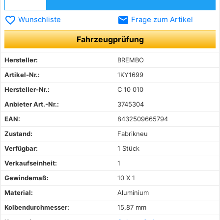
favorite_border
email
Wunschliste
Frage zum Artikel
Fahrzeugprüfung
Hersteller:
BREMBO
Artikel-Nr.:
1KY1699
Hersteller-Nr.:
C 10 010
Anbieter Art.-Nr.:
3745304
EAN:
8432509665794
Zustand:
Fabrikneu
Verfügbar:
1 Stück
Verkaufseinheit:
1
Gewindemaß:
10 X 1
Material:
Aluminium
Kolbendurchmesser:
15,87 mm