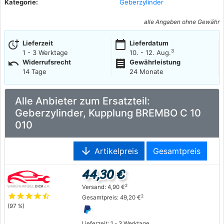
Kategorie:
Geberzylinder
alle Angaben ohne Gewähr
more_time
calendar_today
Lieferzeit
Lieferdatum
3
1 - 3 Werktage
10. - 12. Aug.
undo
receipt
Widerrufsrecht
Gewährleistung
14 Tage
24 Monate
Alle Anbieter zum Ersatzteil:
Geberzylinder, Kupplung BREMBO C 10
010
arrow_downward
Artikelpreis
Gesamtpreis
44,30 €
2
Versand: 4,90 €
star
star
star
star
star_half
2
Gesamtpreis: 49,20 €
(97 %)
Lieferzeit: 1 - 3 Werktage