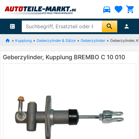
directions_car
favorite
shopping_cart
search
ballot
person
Kupplung
Geberzylinder & Sätze
Geberzylinder
Geberzylinder,
Geberzylinder, Kupplung BREMBO C 10 010