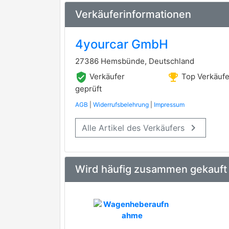
Verkäuferinformationen
4yourcar GmbH
27386 Hemsbünde, Deutschland
verified_user
emoji_events
Verkäufer
Top Verkäufe
geprüft
AGB
|
Widerrufsbelehrung
|
Impressum
keyboard_arrow_right
Alle Artikel des Verkäufers
Wird häufig zusammen gekauft