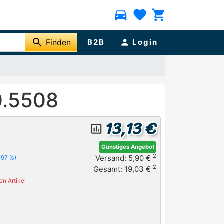
directions_car
favorite
shopping_cart
search
Finden
B2B
person
Login
0.5508
13,13 €
insert_chart_outlined
Günstiges Angebot
2
Versand: 5,90 €
(97 %)
2
Gesamt: 19,03 €
n Artikel