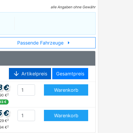
alle Angaben ohne Gewähr
arrow_right
Passende Fahrzeuge
arrow_downward
Artikelpreis
Gesamtpreis
3 €
Warenkorb
2
,90 €
03 €
5 €
Warenkorb
2
,29 €
2
94 €