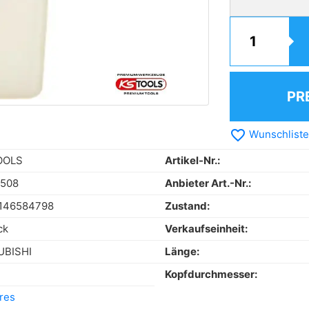
PR
favorite_border
Wunschliste
OOLS
Artikel-Nr.:
5508
Anbieter Art.-Nr.:
146584798
Zustand:
ck
Verkaufseinheit:
UBISHI
Länge:
Kopfdurchmesser:
res