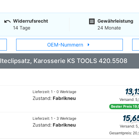
undo
receipt
Widerrufsrecht
Gewährleistung
14 Tage
24 Monate
arrow_right
OEM-Nummern
Halteclipsatz, Karosserie KS TOOLS 420.5508
13,1
Lieferzeit: 1 - 0 Werktage
Zustand:
Fabrikneu
Versand: 5
Bester Preis 19,
15,6
Lieferzeit: 1 - 3 Werktage
Zustand:
Fabrikneu
Versand: 5
Gesamtpreis: 20,