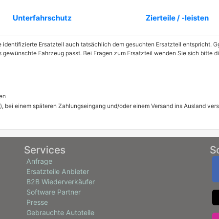
Unterfahrschutz
Zierteile / -leisten
e identifizierte Ersatzteil auch tatsächlich dem gesuchten Ersatzteil entspricht.
das gewünschte Fahrzeug passt. Bei Fragen zum Ersatzteil wenden Sie sich bitte 
en
), bei einem späteren Zahlungseingang und/oder einem Versand ins Ausland ver
Services
S
Anfrage
Ersatzteile Anbieter
B2B Wiederverkäufer
Software Partner
Presse
Gebrauchte Autoteile