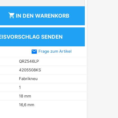
shopping_cart
IN DEN
WARENKORB
EISVORSCHLAG SENDEN
email
Frage zum Artikel
QRZ546LP
4205508KS
Fabrikneu
1
18 mm
16,6 mm