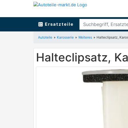
ballot
Ersatzteile
Autoteile
Karosserie
Weiteres
Halteclipsatz, Kar
Halteclipsatz, 