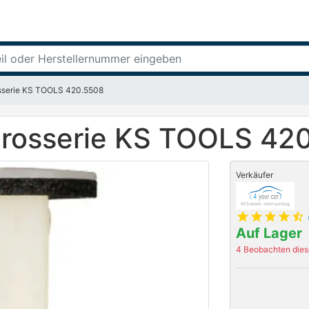
osserie KS TOOLS 420.5508
Karosserie KS TOOLS 42
Verkäufer
star
star
star
star
star_half
Auf Lager
4 Beobachten diese