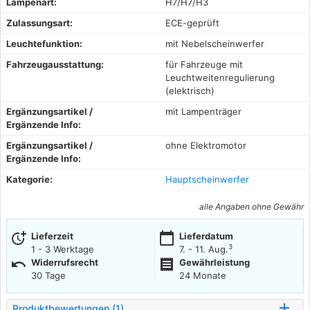
Lampenart:
H7/H7/H3
Zulassungsart:
ECE-geprüft
Leuchtefunktion:
mit Nebelscheinwerfer
Fahrzeugausstattung:
für Fahrzeuge mit
Leuchtweitenregulierung
(elektrisch)
Ergänzungsartikel /
mit Lampenträger
Ergänzende Info:
Ergänzungsartikel /
ohne Elektromotor
Ergänzende Info:
Kategorie:
Hauptscheinwerfer
alle Angaben ohne Gewähr
more_time
calendar_today
Lieferzeit
Lieferdatum
3
1 - 3 Werktage
7. - 11. Aug.
undo
receipt
Widerrufsrecht
Gewährleistung
30 Tage
24 Monate
Produktbewertungen (1)