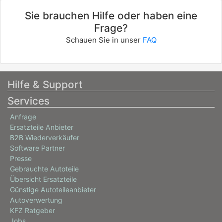
Sie brauchen Hilfe oder haben eine
Frage?
Schauen Sie in unser
FAQ
Hilfe & Support
Services
Anfrage
Ersatzteile Anbieter
B2B Wiederverkäufer
Software Partner
Presse
Gebrauchte Autoteile
Übersicht Ersatzteile
Günstige Autoteileanbieter
Autoverwertung
KFZ Ratgeber
Jobs