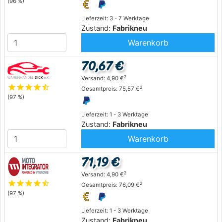
(96 %)
Lieferzeit: 3 - 7 Werktage
Zustand:
Fabrikneu
Warenkorb
70,67 €
2
Versand: 4,90 €
star
star
star
star
star_half
2
Gesamtpreis: 75,57 €
(97 %)
Lieferzeit: 1 - 3 Werktage
Zustand:
Fabrikneu
Warenkorb
71,19 €
2
Versand: 4,90 €
star
star
star
star
star_half
2
Gesamtpreis: 76,09 €
(97 %)
Lieferzeit: 1 - 3 Werktage
Zustand:
Fabrikneu