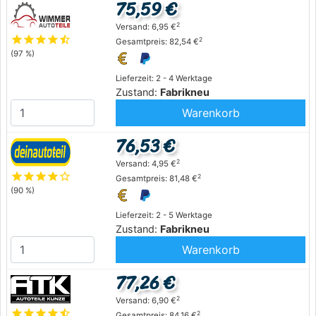
75,59 €
2
Versand: 6,95 €
star
star
star
star
star_half
2
Gesamtpreis: 82,54 €
(97 %)
Lieferzeit: 2 - 4 Werktage
Zustand:
Fabrikneu
Warenkorb
76,53 €
2
Versand: 4,95 €
star
star
star
star
star_outline
2
Gesamtpreis: 81,48 €
(90 %)
Lieferzeit: 2 - 5 Werktage
Zustand:
Fabrikneu
Warenkorb
77,26 €
2
Versand: 6,90 €
star
star
star
star
star_half
2
Gesamtpreis: 84,16 €