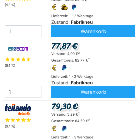
(93 %)
Lieferzeit: 1 - 2 Werktage
Zustand:
Fabrikneu
Warenkorb
77,87 €
2
Versand: 4,90 €
star
star
star
star
star_half
2
Gesamtpreis: 82,77 €
(94 %)
Lieferzeit: 1 - 2 Werktage
Zustand:
Fabrikneu
Warenkorb
79,30 €
2
Versand: 5,29 €
star
star
star
star
star_half
2
Gesamtpreis: 84,59 €
(97 %)
Lieferzeit: 1 - 3 Werktage