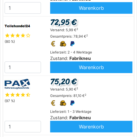
Warenkorb
72,95 €
2
Versand: 5,99 €
star
star
star
star
star_outline
2
Gesamtpreis: 78,94 €
(80 %)
Lieferzeit: 2 - 4 Werktage
Zustand:
Fabrikneu
Warenkorb
75,20 €
2
Versand: 5,90 €
star
star
star
star
star_half
2
Gesamtpreis: 81,10 €
(97 %)
Lieferzeit: 1 - 3 Werktage
Zustand:
Fabrikneu
Warenkorb