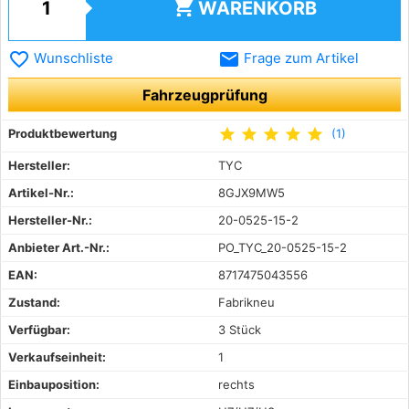
shopping_cart
WARENKORB
favorite_border
email
Wunschliste
Frage zum Artikel
Fahrzeugprüfung
star
star
star
star
star
Produktbewertung
(1)
Hersteller:
TYC
Artikel-Nr.:
8GJX9MW5
Hersteller-Nr.:
20-0525-15-2
Anbieter Art.-Nr.:
PO_TYC_20-0525-15-2
EAN:
8717475043556
Zustand:
Fabrikneu
Verfügbar:
3 Stück
Verkaufseinheit:
1
Einbauposition:
rechts