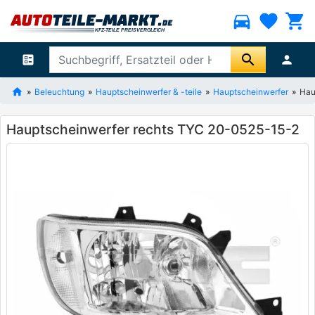
directions_car
favorite
shopping_cart
search
ballot
person
Beleuchtung
Hauptscheinwerfer & -teile
Hauptscheinwerfer
Hau
Hauptscheinwerfer rechts TYC 20-0525-15-2