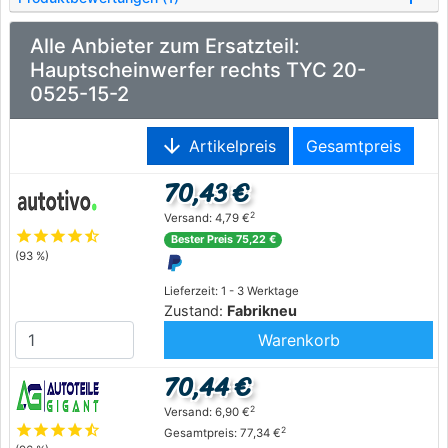
Alle Anbieter zum Ersatzteil:
Hauptscheinwerfer rechts TYC 20-
0525-15-2
arrow_downward
Artikelpreis
Gesamtpreis
70,43 €
2
Versand: 4,79 €
star
star
star
star
star_half
Bester Preis 75,22 €
(93 %)
Lieferzeit: 1 - 3 Werktage
Zustand:
Fabrikneu
Warenkorb
70,44 €
2
Versand: 6,90 €
star
star
star
star
star_half
2
Gesamtpreis: 77,34 €