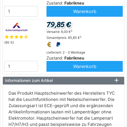
Zustand:
Fabrikneu
Warenkorb
79,85 €
2
Versand: 6,00 €
star
star
star
star
star_half
2
Gesamtpreis: 85,85 €
(95 %)
Lieferzeit: 2 - 3 Werktage
Zustand:
Fabrikneu
Warenkorb
Informationen zum Artikel
Das Produkt Hauptscheinwerfer des Herstellers TYC
hat die Leuchtfunktionen mit Nebelscheinwerfer. Die
Zulassungsart ist ECE-geprüft und die ergänzenden
Artikelinformationen lauten mit Lampenträger ohne
Elektromotor. Hauptscheinwerfer hat die Lampenart
H7/H7/H3 und passt beispielsweise zu Fahrzeugen