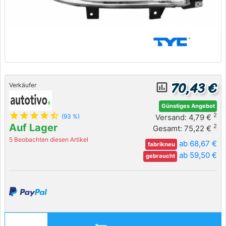
70,43 €
insert_chart_outlined
Verkäufer
Günstiges Angebot
star
star
star
star
star_half
2
Versand: 4,79 €
(93 %)
Auf Lager
2
Gesamt: 75,22 €
5 Beobachten diesen Artikel
ab 68,67 €
fabrikneu
ab 59,50 €
gebraucht