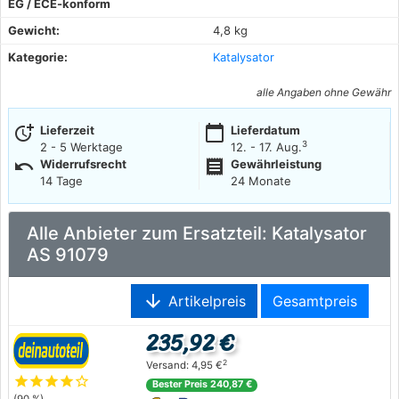
EG / ECE-konform
Gewicht:
4,8 kg
Kategorie:
Katalysator
alle Angaben ohne Gewähr
more_time
calendar_today
Lieferzeit
Lieferdatum
3
2 - 5 Werktage
12. - 17. Aug.
undo
receipt
Widerrufsrecht
Gewährleistung
14 Tage
24 Monate
Alle Anbieter zum Ersatzteil: Katalysator
AS 91079
arrow_downward
Artikelpreis
Gesamtpreis
235,92 €
2
Versand: 4,95 €
star
star
star
star
star_outline
Bester Preis 240,87 €