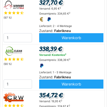
327,70 €
2
Versand: 6,95 €
star
star
star
star
star_half
2
Gesamtpreis: 334,65 €
(97 %)
Lieferzeit: 2 - 4 Werktage
Zustand:
Fabrikneu
Warenkorb
338,39 €
2
Versand: Kostenlos
star
star
star
star
star_half
2
Gesamtpreis: 338,39 €
(90 %)
Lieferzeit: 1 - 5 Werktage
Zustand:
Fabrikneu
Warenkorb
354,72 €
2
Versand: 19,95 €
star
star
star
star
star_half
2
Gesamtpreis: 374,67 €