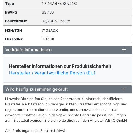
1.3 16V 4x4 (SN413)
63 / 86
08/2005 - heute
7102ADX
SUZUKI
JIMNY Geländewagen geschlossen (SN)
Verkäuferinformationen
1.3 4WD (SN413)
62 / 85
Hersteller Informationen zur Produktsicherheit
Hersteller / Verantwortliche Person (EU)
05/2014 - heute
Wird häufig zusammen gekauft
Hinweis: Bitte prüfen Sie, ob das über Autoteile-Markt.de identifizierte
Ersatzteil auch tatsächlich dem gesuchten Ersatzteil entspricht. Ggf. sind
ergänzende Informationen notwendig, um sicherzustellen, dass das
gewählte Ersatzteil auch in das gewünschte Fahrzeug passt. Bei Fragen
zum Ersatzteil wenden Sie sich bitte direkt an den Anbieter WEKO GmbH
Alle Preisangaben in Euro inkl. MwSt.