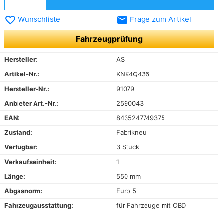
favorite_border
email
Wunschliste
Frage zum Artikel
Fahrzeugprüfung
Hersteller:
AS
Artikel-Nr.:
KNK4Q436
Hersteller-Nr.:
91079
Anbieter Art.-Nr.:
2590043
EAN:
8435247749375
Zustand:
Fabrikneu
Verfügbar:
3 Stück
Verkaufseinheit:
1
Länge:
550 mm
Abgasnorm:
Euro 5
Fahrzeugausstattung:
für Fahrzeuge mit OBD