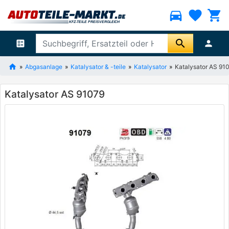
directions_car
favorite
shopping_cart
search
ballot
person
Abgasanlage
Katalysator & -teile
Katalysator
Katalysator AS 91
Katalysator AS 91079