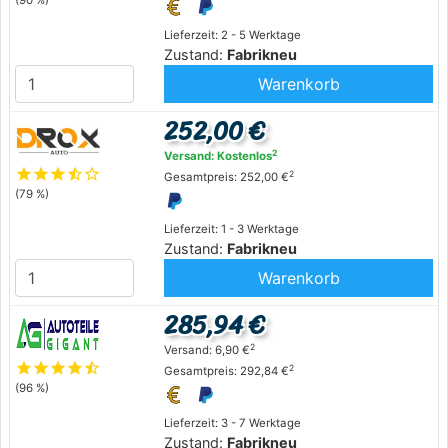
(90 %)
Lieferzeit: 2 - 5 Werktage
Zustand:
Fabrikneu
Warenkorb
252,00 €
2
Versand: Kostenlos
star
star
star
star_half
star_outline
2
Gesamtpreis: 252,00 €
(79 %)
Lieferzeit: 1 - 3 Werktage
Zustand:
Fabrikneu
Warenkorb
285,94 €
2
Versand: 6,90 €
star
star
star
star
star_half
2
Gesamtpreis: 292,84 €
(96 %)
Lieferzeit: 3 - 7 Werktage
Zustand:
Fabrikneu