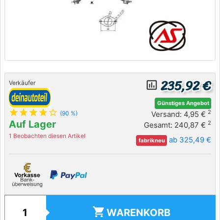
235,92 €
insert_chart_outlined
Verkäufer
Günstiges Angebot
star
star
star
star
star_outline
2
Versand: 4,95 €
(90 %)
Auf Lager
2
Gesamt: 240,87 €
1 Beobachten diesen Artikel
ab 325,49 €
fabrikneu
shopping_cart
WARENKORB