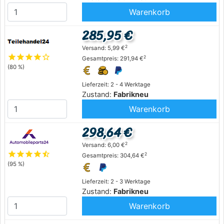
Warenkorb
285,95 €
2
Versand: 5,99 €
star
star
star
star
star_outline
2
Gesamtpreis: 291,94 €
(80 %)
Lieferzeit: 2 - 4 Werktage
Zustand:
Fabrikneu
Warenkorb
298,64 €
2
Versand: 6,00 €
star
star
star
star
star_half
2
Gesamtpreis: 304,64 €
(95 %)
Lieferzeit: 2 - 3 Werktage
Zustand:
Fabrikneu
Warenkorb