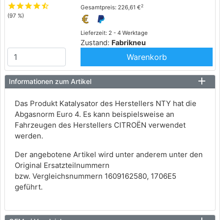
star
star
star
star
star_half
2
Gesamtpreis: 226,61 €
(97 %)
Lieferzeit: 2 - 4 Werktage
Zustand:
Fabrikneu
Warenkorb
Informationen zum Artikel
Das Produkt Katalysator des Herstellers NTY hat die
Abgasnorm Euro 4. Es kann beispielsweise an
Fahrzeugen des Herstellers CITROËN verwendet
werden.
Der angebotene Artikel wird unter anderem unter den
Original Ersatzteilnummern
bzw. Vergleichsnummern 1609162580, 1706E5
geführt.