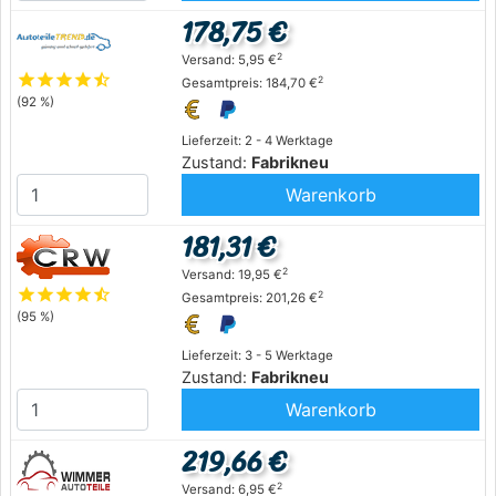
178,75 €
2
Versand: 5,95 €
star
star
star
star
star_half
2
Gesamtpreis: 184,70 €
(92 %)
Lieferzeit: 2 - 4 Werktage
Zustand:
Fabrikneu
Warenkorb
181,31 €
2
Versand: 19,95 €
star
star
star
star
star_half
2
Gesamtpreis: 201,26 €
(95 %)
Lieferzeit: 3 - 5 Werktage
Zustand:
Fabrikneu
Warenkorb
219,66 €
2
Versand: 6,95 €