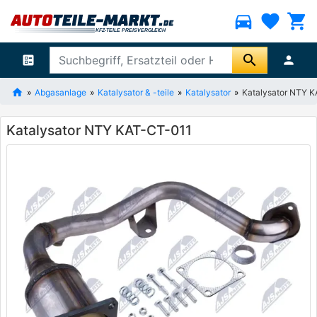
directions_car
favorite
shopping_cart
search
ballot
person
Abgasanlage
Katalysator & -teile
Katalysator
Katalysator NTY 
Katalysator NTY KAT-CT-011