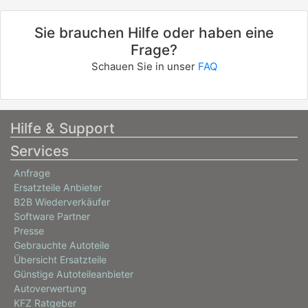
Sie brauchen Hilfe oder haben eine
Frage?
Schauen Sie in unser
FAQ
Hilfe & Support
Services
Anfrage
Ersatzteile Anbieter
B2B Wiederverkäufer
Software Partner
Presse
Gebrauchte Autoteile
Übersicht Ersatzteile
Günstige Autoteileanbieter
Autoverwertung
KFZ Ratgeber