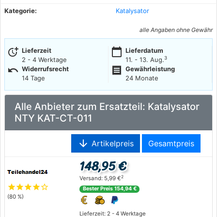
Kategorie:
Katalysator
alle Angaben ohne Gewähr
more_time
calendar_today
Lieferzeit
Lieferdatum
3
2 - 4 Werktage
11. - 13. Aug.
undo
receipt
Widerrufsrecht
Gewährleistung
14 Tage
24 Monate
Alle Anbieter zum Ersatzteil: Katalysator
NTY KAT-CT-011
arrow_downward
Artikelpreis
Gesamtpreis
148,95 €
2
Versand: 5,99 €
star
star
star
star
star_outline
Bester Preis 154,94 €
(80 %)
Lieferzeit: 2 - 4 Werktage