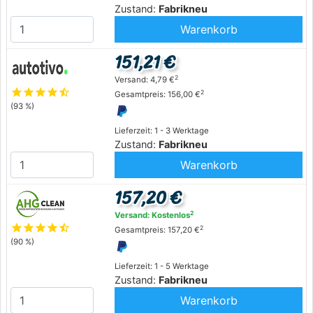
Zustand:
Fabrikneu
Warenkorb
151,21 €
2
Versand: 4,79 €
star
star
star
star
star_half
2
Gesamtpreis: 156,00 €
(93 %)
Lieferzeit: 1 - 3 Werktage
Zustand:
Fabrikneu
Warenkorb
157,20 €
2
Versand: Kostenlos
star
star
star
star
star_half
2
Gesamtpreis: 157,20 €
(90 %)
Lieferzeit: 1 - 5 Werktage
Zustand:
Fabrikneu
Warenkorb