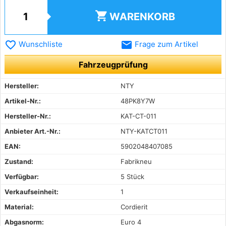
shopping_cart
WARENKORB
favorite_border
email
Wunschliste
Frage zum Artikel
Fahrzeugprüfung
Hersteller:
NTY
Artikel-Nr.:
48PK8Y7W
Hersteller-Nr.:
KAT-CT-011
Anbieter Art.-Nr.:
NTY-KATCT011
EAN:
5902048407085
Zustand:
Fabrikneu
Verfügbar:
5 Stück
Verkaufseinheit:
1
Material:
Cordierit
Abgasnorm:
Euro 4