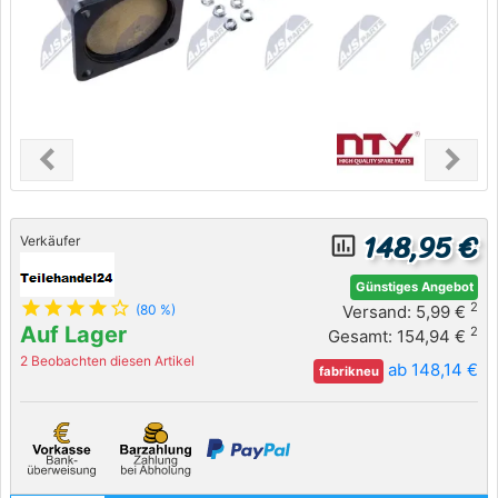
chevron_left
chevron_right
Previous
Next
148,95 €
insert_chart_outlined
Verkäufer
Günstiges Angebot
star
star
star
star
star_outline
2
Versand: 5,99 €
(80 %)
Auf Lager
2
Gesamt: 154,94 €
2 Beobachten diesen Artikel
ab 148,14 €
fabrikneu