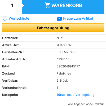
shopping_cart
WARENKORB
favorite_border
email
Wunschliste
Frage zum Artikel
Fahrzeugprüfung
Hersteller:
NTY
Artikel-Nr.:
7637YLNZ
Hersteller-Nr.:
EZC-MZ-000
Anbieter Art.-Nr.:
4138445
EAN:
5902048915177
Zustand:
Fabrikneu
Verfügbar:
6 Stück
Verkaufseinheit:
1
Kategorie:
Türschloss / Verriegelung
alle Angaben ohne Gewähr