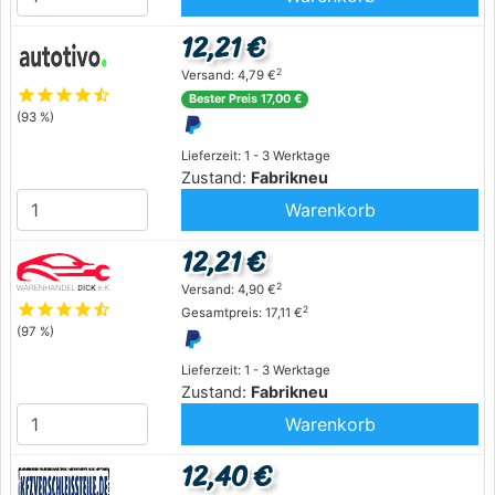
12,21 €
2
Versand: 4,79 €
star
star
star
star
star_half
Bester Preis 17,00 €
(93 %)
Lieferzeit: 1 - 3 Werktage
Zustand:
Fabrikneu
Warenkorb
12,21 €
2
Versand: 4,90 €
star
star
star
star
star_half
2
Gesamtpreis: 17,11 €
(97 %)
Lieferzeit: 1 - 3 Werktage
Zustand:
Fabrikneu
Warenkorb
12,40 €