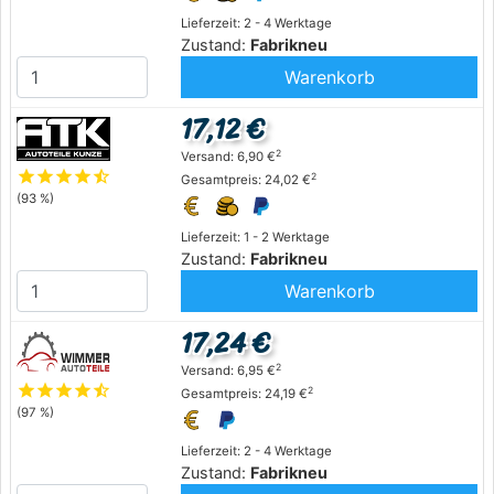
Lieferzeit: 2 - 4 Werktage
Zustand:
Fabrikneu
Warenkorb
17,12 €
2
Versand: 6,90 €
star
star
star
star
star_half
2
Gesamtpreis: 24,02 €
(93 %)
Lieferzeit: 1 - 2 Werktage
Zustand:
Fabrikneu
Warenkorb
17,24 €
2
Versand: 6,95 €
star
star
star
star
star_half
2
Gesamtpreis: 24,19 €
(97 %)
Lieferzeit: 2 - 4 Werktage
Zustand:
Fabrikneu