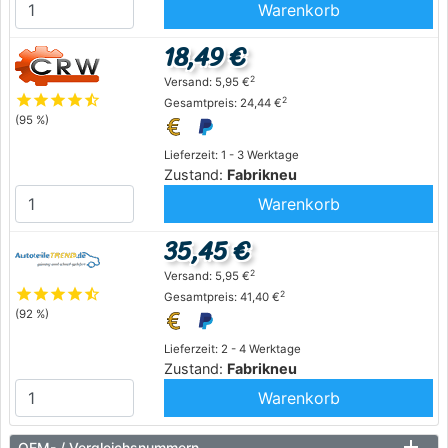
Warenkorb
18,49 €
2
Versand: 5,95 €
star
star
star
star
star_half
2
Gesamtpreis: 24,44 €
(95 %)
Lieferzeit: 1 - 3 Werktage
Zustand:
Fabrikneu
Warenkorb
35,45 €
2
Versand: 5,95 €
star
star
star
star
star_half
2
Gesamtpreis: 41,40 €
(92 %)
Lieferzeit: 2 - 4 Werktage
Zustand:
Fabrikneu
Warenkorb
OEM- / Vergleichsnummern