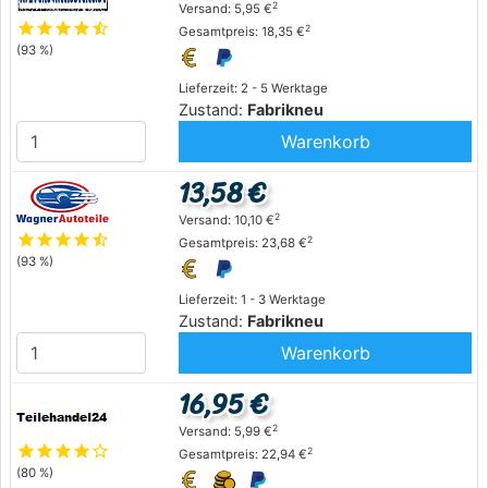
2
Versand: 5,95 €
star
star
star
star
star_half
2
Gesamtpreis: 18,35 €
(93 %)
Lieferzeit: 2 - 5 Werktage
Zustand:
Fabrikneu
Warenkorb
13,58 €
2
Versand: 10,10 €
star
star
star
star
star_half
2
Gesamtpreis: 23,68 €
(93 %)
Lieferzeit: 1 - 3 Werktage
Zustand:
Fabrikneu
Warenkorb
16,95 €
2
Versand: 5,99 €
star
star
star
star
star_outline
2
Gesamtpreis: 22,94 €
(80 %)