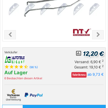
chevron_left
chevron_right
Previous
Next
12,20 €
insert_chart_outlined
Verkäufer
2
Versand: 6,90 €
star
star
star
star
star_half
2
Gesamt: 19,10 €
(96 %)
Auf Lager
ab 9,73 €
fabrikneu
6 Beobachten diesen Artikel