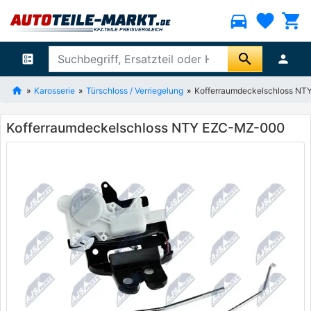
directions_car
favorite
shopping_cart
search
ballot
person
Karosserie
Türschloss / Verriegelung
Kofferraumdeckelschloss N
Kofferraumdeckelschloss NTY EZC-MZ-000