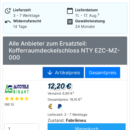
more_time
calendar_today
Lieferzeit
Lieferdatum
3
3 - 7 Werktage
11. - 17. Aug.
undo
receipt
Widerrufsrecht
Gewährleistung
14 Tage
24 Monate
Alle Anbieter zum Ersatzteil:
Kofferraumdeckelschloss NTY EZC-MZ-
000
arrow_downward
Artikelpreis
Gesamtpreis
12,20 €
2
Versand: 6,90 €
star
star
star
star
star_half
2
Gesamtpreis: 19,10 €
(96 %)
Lieferzeit: 3 - 7 Werktage
Zustand:
Fabrikneu
Warenkorb