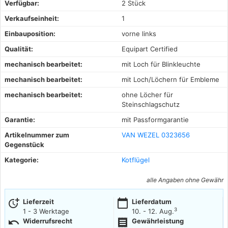
Verfügbar:
2 Stück
Verkaufseinheit:
1
Einbauposition:
vorne links
Qualität:
Equipart Certified
mechanisch bearbeitet:
mit Loch für Blinkleuchte
mechanisch bearbeitet:
mit Loch/Löchern für Embleme
mechanisch bearbeitet:
ohne Löcher für
Steinschlagschutz
Garantie:
mit Passformgarantie
Artikelnummer zum
VAN WEZEL 0323656
Gegenstück
Kategorie:
Kotflügel
alle Angaben ohne Gewähr
more_time
calendar_today
Lieferzeit
Lieferdatum
3
1 - 3 Werktage
10. - 12. Aug.
undo
receipt
Widerrufsrecht
Gewährleistung