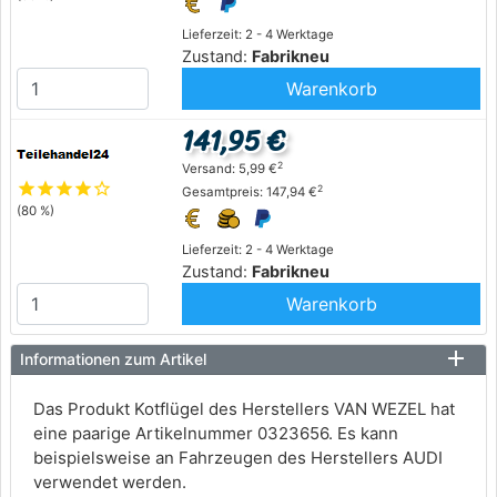
Lieferzeit: 2 - 4 Werktage
Zustand:
Fabrikneu
Warenkorb
141,95 €
2
Versand: 5,99 €
star
star
star
star
star_outline
2
Gesamtpreis: 147,94 €
(80 %)
Lieferzeit: 2 - 4 Werktage
Zustand:
Fabrikneu
Warenkorb
Informationen zum Artikel
Das Produkt Kotflügel des Herstellers VAN WEZEL hat
eine paarige Artikelnummer 0323656. Es kann
beispielsweise an Fahrzeugen des Herstellers AUDI
verwendet werden.