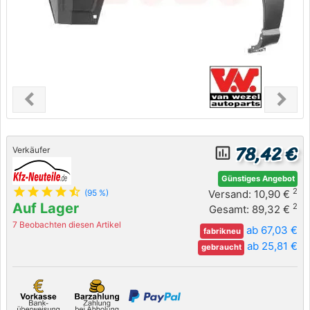
chevron_left
chevron_right
Previous
Next
78,42 €
insert_chart_outlined
Verkäufer
Günstiges Angebot
star
star
star
star
star_half
2
Versand: 10,90 €
(95 %)
Auf Lager
2
Gesamt: 89,32 €
7 Beobachten diesen Artikel
ab 67,03 €
fabrikneu
ab 25,81 €
gebraucht