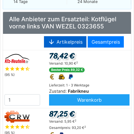
14 Tage
24 Monate
Alle Anbieter zum Ersatzteil: Kotflügel
vorne links VAN WEZEL 0323655
arrow_downward
Artikelpreis
Gesamtpreis
78,42 €
2
Versand: 10,90 €
star
star
star
star
star_half
Bester Preis 89,32 €
(95 %)
Lieferzeit: 1 - 3 Werktage
Zustand:
Fabrikneu
Warenkorb
87,25 €
2
Versand: 5,95 €
star
star
star
star
star_half
2
Gesamtpreis: 93,20 €
(95 %)