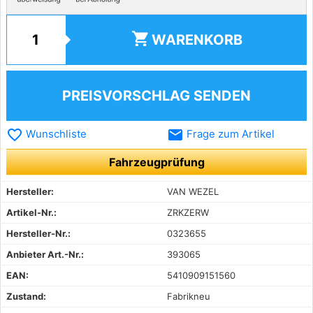
shopping_cart
WARENKORB
PREISVORSCHLAG SENDEN
favorite_border
email
Wunschliste
Frage zum Artikel
Fahrzeugprüfung
Hersteller:
VAN WEZEL
Artikel-Nr.:
ZRKZERW
Hersteller-Nr.:
0323655
Anbieter Art.-Nr.:
393065
EAN:
5410909151560
Zustand:
Fabrikneu