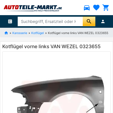
directions_car
favorite
shopping_cart
search
ballot
person
Karosserie
Kotflügel
Kotflügel vorne links VAN WEZEL 0323655
Kotflügel vorne links VAN WEZEL 0323655