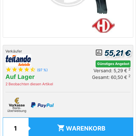
55,21 €
insert_chart_outlined
Verkäufer
Günstiges Angebot
star
star
star
star
star_half
2
Versand: 5,29 €
(97 %)
Auf Lager
2
Gesamt: 60,50 €
2 Beobachten diesen Artikel
shopping_cart
WARENKORB