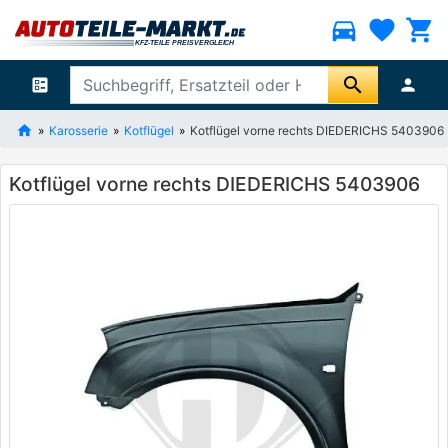
directions_car
favorite
shopping_cart
search
ballot
person
Karosserie
Kotflügel
Kotflügel vorne rechts DIEDERICHS 5403906
Kotflügel vorne rechts DIEDERICHS 5403906