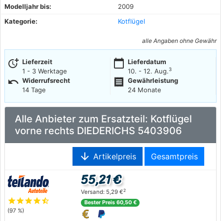
Modelljahr bis:
2009
Kategorie:
Kotflügel
alle Angaben ohne Gewähr
more_time
calendar_today
Lieferzeit
Lieferdatum
3
1 - 3 Werktage
10. - 12. Aug.
undo
receipt
Widerrufsrecht
Gewährleistung
14 Tage
24 Monate
Alle Anbieter zum Ersatzteil: Kotflügel
vorne rechts DIEDERICHS 5403906
arrow_downward
Artikelpreis
Gesamtpreis
55,21 €
2
Versand: 5,29 €
star
star
star
star
star_half
Bester Preis 60,50 €
(97 %)