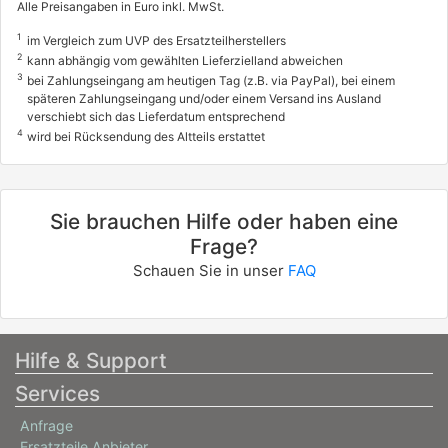
Alle Preisangaben in Euro inkl. MwSt.
ISUZU
1
im Vergleich zum UVP des Ersatzteilherstellers
D-MAX I Pritsche/Fahrgestell (TFR, TFS)
2
kann abhängig vom gewählten Lieferzielland abweichen
3.0 D 4x4
3
bei Zahlungseingang am heutigen Tag (z.B. via PayPal), bei einem
späteren Zahlungseingang und/oder einem Versand ins Ausland
120 / 163
verschiebt sich das Lieferdatum entsprechend
4
01/2007 - 06/2012
wird bei Rücksendung des Altteils erstattet
Sie brauchen Hilfe oder haben eine
Frage?
Schauen Sie in unser
FAQ
Hilfe & Support
Services
Anfrage
Ersatzteile Anbieter