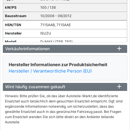
100 / 136
10/2006 - 06/2012
7115AAB, 7115AAE
ISUZU
D-MAX I (TFR, TFS)
Verkäuferinformationen
2.5 DiTD 4x4 (TFS86_)
100 / 136
Hersteller Informationen zur Produktsicherheit
01/2007 - 06/2012
Hersteller / Verantwortliche Person (EU)
7115AAC, 7115AAF
ISUZU
Wird häufig zusammen gekauft
D-MAX I (TFR, TFS)
Hinweis: Bitte prüfen Sie, ob das über Autoteile-Markt.de identifizierte
Ersatzteil auch tatsächlich dem gesuchten Ersatzteil entspricht. Ggf. sind
3.0 DiTD 4x4 (TFS85_)
ergänzende Informationen notwendig, um sicherzustellen, dass das
120 / 163
gewählte Ersatzteil auch in das gewünschte Fahrzeug passt. Bei Fragen
zum Ersatzteil wenden Sie sich bitte direkt an den Anbieter teilando
01/2007 - 06/2012
Autoteile
7115AAF