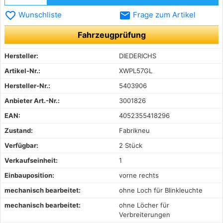
favorite_border
email
Wunschliste
Frage zum Artikel
Fahrzeugprüfung
Hersteller:
DIEDERICHS
Artikel-Nr.:
XWPL57GL
Hersteller-Nr.:
5403906
Anbieter Art.-Nr.:
3001826
EAN:
4052355418296
Zustand:
Fabrikneu
Verfügbar:
2 Stück
Verkaufseinheit:
1
Einbauposition:
vorne rechts
mechanisch bearbeitet:
ohne Loch für Blinkleuchte
mechanisch bearbeitet:
ohne Löcher für
Verbreiterungen