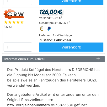
Warenkorb
126,00 €
2
Versand: 19,95 €
star
star
star
star
star_half
2
Gesamtpreis: 145,95 €
(95 %)
Lieferzeit: 2 - 4 Werktage
Zustand:
Fabrikneu
Warenkorb
Informationen zum Artikel
Das Produkt Kotflügel des Herstellers DIEDERICHS hat
die Eignung bis Modeljahr 2009. Es kann
beispielsweise an Fahrzeugen des Herstellers ISUZU
verwendet werden.
Der angebotene Artikel wird unter anderem unter den
Original Ersatzteilnummern
bzw. Vergleichsnummern 8973873630 geführt.