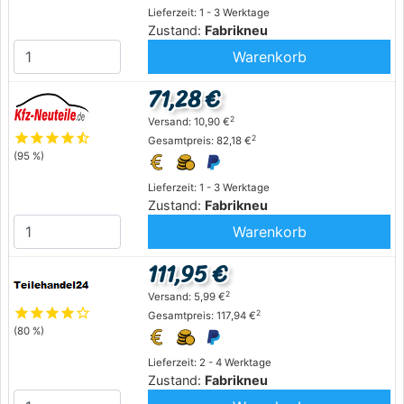
Lieferzeit: 1 - 3 Werktage
Zustand:
Fabrikneu
Warenkorb
71,28 €
2
Versand: 10,90 €
star
star
star
star
star_half
2
Gesamtpreis: 82,18 €
(95 %)
Lieferzeit: 1 - 3 Werktage
Zustand:
Fabrikneu
Warenkorb
111,95 €
2
Versand: 5,99 €
star
star
star
star
star_outline
2
Gesamtpreis: 117,94 €
(80 %)
Lieferzeit: 2 - 4 Werktage
Zustand:
Fabrikneu