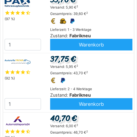
2
Versand: 5,90 €
star
star
star
star
star_half
2
Gesamtpreis: 39,60 €
(97 %)
Lieferzeit: 1 - 3 Werktage
Zustand:
Fabrikneu
Warenkorb
37,75 €
2
Versand: 5,95 €
star
star
star
star
star_half
2
Gesamtpreis: 43,70 €
(92 %)
Lieferzeit: 2 - 4 Werktage
Zustand:
Fabrikneu
Warenkorb
40,70 €
2
Versand: 6,00 €
star
star
star
star
star_half
2
Gesamtpreis: 46,70 €