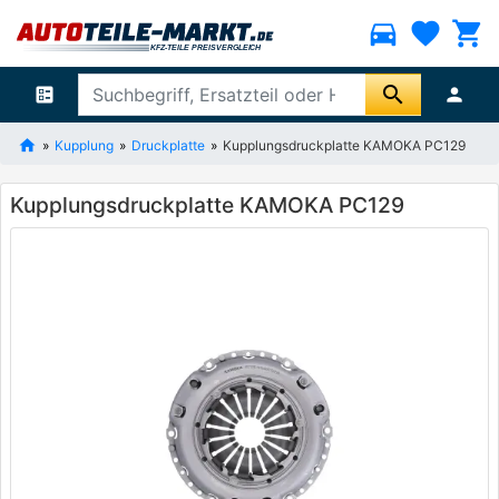
directions_car
favorite
shopping_cart
search
ballot
person
Kupplung
Druckplatte
Kupplungsdruckplatte KAMOKA PC129
Kupplungsdruckplatte KAMOKA PC129