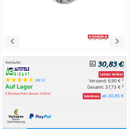
chevron_left
chevron_right
Previous
Next
30,83 €
insert_chart_outlined
Verkäufer
Letzter Artikel
star
star
star
star
star_half
2
Versand: 6,90 €
(96 %)
Auf Lager
2
Gesamt: 37,73 €
5 Beobachten diesen Artikel
ab 30,85 €
fabrikneu