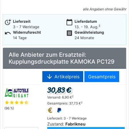
alle Angaben ohne Gewähr
more_time
calendar_today
Lieferzeit
Lieferdatum
3
3 - 7 Werktage
13. - 19. Aug.
undo
receipt
Widerrufsrecht
Gewährleistung
14 Tage
24 Monate
Alle Anbieter zum Ersatzteil:
Kupplungsdruckplatte KAMOKA PC129
arrow_downward
Artikelpreis
Gesamtpreis
30,83 €
2
Versand: 6,90 €
star
star
star
star
star_half
2
Gesamtpreis: 37,73 €
(96 %)
Lieferzeit: 3 - 7 Werktage
Zustand:
Fabrikneu