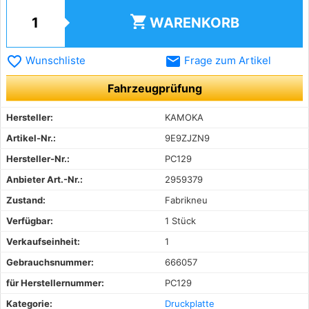
shopping_cart
WARENKORB
favorite_border
email
Wunschliste
Frage zum Artikel
Fahrzeugprüfung
Hersteller:
KAMOKA
Artikel-Nr.:
9E9ZJZN9
Hersteller-Nr.:
PC129
Anbieter Art.-Nr.:
2959379
Zustand:
Fabrikneu
Verfügbar:
1 Stück
Verkaufseinheit:
1
Gebrauchsnummer:
666057
für Herstellernummer:
PC129
Kategorie:
Druckplatte