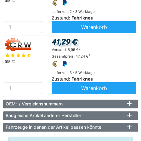
(95 %)
Lieferzeit: 2 - 3 Werktage
Zustand:
Fabrikneu
Warenkorb
41,29 €
2
Versand: 5,95 €
star
star
star
star
star_half
2
Gesamtpreis: 47,24 €
(95 %)
Lieferzeit: 3 - 5 Werktage
Zustand:
Fabrikneu
Warenkorb
OEM- / Vergleichsnummern
Baugleiche Artikel anderer Hersteller
Fahrzeuge in denen der Artikel passen könnte