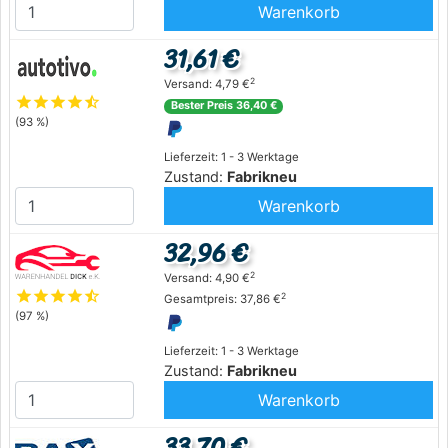
Warenkorb
31,61 €
2
Versand: 4,79 €
star
star
star
star
star_half
Bester Preis 36,40 €
(93 %)
Lieferzeit: 1 - 3 Werktage
Zustand:
Fabrikneu
Warenkorb
32,96 €
2
Versand: 4,90 €
star
star
star
star
star_half
2
Gesamtpreis: 37,86 €
(97 %)
Lieferzeit: 1 - 3 Werktage
Zustand:
Fabrikneu
Warenkorb
33,70 €