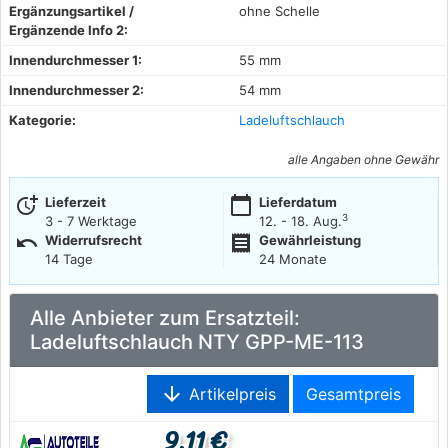
Ergänzungsartikel /
ohne Schelle
Ergänzende Info 2:
Innendurchmesser 1:
55 mm
Innendurchmesser 2:
54 mm
Kategorie:
Ladeluftschlauch
alle Angaben ohne Gewähr
more_time
calendar_today
Lieferzeit
Lieferdatum
3
3 - 7 Werktage
12. - 18. Aug.
undo
receipt
Widerrufsrecht
Gewährleistung
14 Tage
24 Monate
Alle Anbieter zum Ersatzteil:
Ladeluftschlauch NTY GPP-ME-113
arrow_downward
Artikelpreis
Gesamtpreis
9,11 €