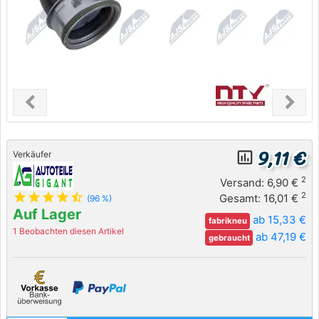
chevron_left
chevron_right
Previous
Next
9,11 €
insert_chart_outlined
Verkäufer
2
Versand: 6,90 €
star
star
star
star
star_half
2
Gesamt: 16,01 €
(96 %)
Auf Lager
ab 15,33 €
fabrikneu
1 Beobachten diesen Artikel
ab 47,19 €
gebraucht