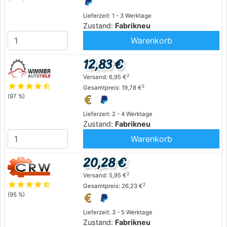
Lieferzeit: 1 - 3 Werktage
Zustand:
Fabrikneu
Warenkorb
12,83 €
2
Versand: 6,95 €
star
star
star
star
star_half
2
Gesamtpreis: 19,78 €
(97 %)
Lieferzeit: 2 - 4 Werktage
Zustand:
Fabrikneu
Warenkorb
20,28 €
2
Versand: 5,95 €
star
star
star
star
star_half
2
Gesamtpreis: 26,23 €
(95 %)
Lieferzeit: 3 - 5 Werktage
Zustand:
Fabrikneu