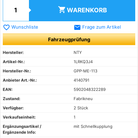
shopping_cart
WARENKORB
favorite_border
email
Wunschliste
Frage zum Artikel
Fahrzeugprüfung
Hersteller:
NTY
Artikel-Nr.:
1LRKQ3J4
Hersteller-Nr.:
GPP-ME-113
Anbieter Art.-Nr.:
4140791
EAN:
5902048322289
Zustand:
Fabrikneu
Verfügbar:
2 Stück
Verkaufseinheit:
1
Ergänzungsartikel /
mit Schnellkupplung
Ergänzende Info: