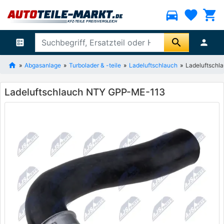
directions_car
favorite
shopping_cart
search
ballot
person
Abgasanlage
Turbolader & -teile
Ladeluftschlauch
Ladeluftsch
Ladeluftschlauch NTY GPP-ME-113