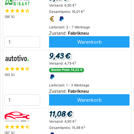
2
Versand: 6,90 €
star
star
star
star
star_half
2
Gesamtpreis: 16,01 €
(96 %)
Lieferzeit: 3 - 7 Werktage
Zustand:
Fabrikneu
Warenkorb
9,43 €
2
Versand: 4,79 €
star
star
star
star
star_half
Bester Preis 14,22 €
(93 %)
Lieferzeit: 1 - 3 Werktage
Zustand:
Fabrikneu
Warenkorb
11,08 €
2
Versand: 4,90 €
star
star
star
star
star_half
2
Gesamtpreis: 15,98 €
(97 %)