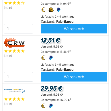
star
star
star
star
star_outline
2
Gesamtpreis: 14,94 €
(80 %)
Lieferzeit: 2 - 4 Werktage
Zustand:
Fabrikneu
Warenkorb
12,51 €
2
Versand: 5,95 €
star
star
star
star
star_half
2
Gesamtpreis: 18,46 €
(95 %)
Lieferzeit: 3 - 5 Werktage
Zustand:
Fabrikneu
Warenkorb
29,95 €
2
Versand: 5,95 €
star
star
star
star
star_half
2
Gesamtpreis: 35,90 €
(92 %)