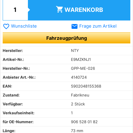
shopping_cart
WARENKORB
favorite_border
email
Wunschliste
Frage zum Artikel
Fahrzeugprüfung
Hersteller:
NTY
Artikel-Nr.:
E9MZKNJ1
Hersteller-Nr.:
GPP-ME-026
Anbieter Art.-Nr.:
4140724
EAN:
5902048155368
Zustand:
Fabrikneu
Verfügbar:
2 Stück
Verkaufseinheit:
1
für OE-Nummer:
906 528 01 82
Länge:
73 mm