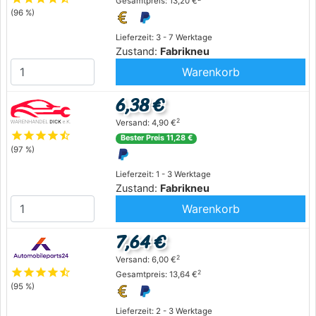
Gesamtpreis: 13,20 €
(96 %)
Lieferzeit: 3 - 7 Werktage
Zustand:
Fabrikneu
Warenkorb
6,38 €
2
Versand: 4,90 €
star
star
star
star
star_half
Bester Preis 11,28 €
(97 %)
Lieferzeit: 1 - 3 Werktage
Zustand:
Fabrikneu
Warenkorb
7,64 €
2
Versand: 6,00 €
star
star
star
star
star_half
2
Gesamtpreis: 13,64 €
(95 %)
Lieferzeit: 2 - 3 Werktage