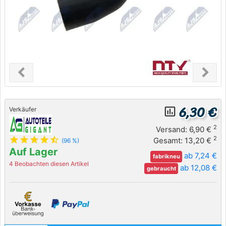
chevron_left
chevron_right
Previous
Next
6,30 €
insert_chart_outlined
Verkäufer
2
Versand: 6,90 €
star
star
star
star
star_half
2
Gesamt: 13,20 €
(96 %)
Auf Lager
ab 7,24 €
fabrikneu
4 Beobachten diesen Artikel
ab 12,08 €
gebraucht