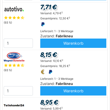
7,71 €
2
Versand: 4,79 €
star
star
star
star
star_half
2
Gesamtpreis: 12,50 €
(93 %)
Lieferzeit: 1 - 3 Werktage
Zustand:
Fabrikneu
Warenkorb
8,15 €
2
Versand: 10,10 €
star
star
star
star
star_half
2
Gesamtpreis: 18,25 €
(93 %)
Lieferzeit: 1 - 3 Werktage
Zustand:
Fabrikneu
Warenkorb
8,95 €
2
Versand: 5,99 €