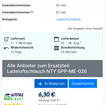
Innendurchmesser:
55 mm
Innendurchmesser 1:
62 mm
Kategorie:
Ladeluftschlauch
alle Angaben ohne Gewähr
more_time
calendar_today
Lieferzeit
Lieferdatum
3
3 - 7 Werktage
12. - 18. Aug.
undo
receipt
Widerrufsrecht
Gewährleistung
14 Tage
24 Monate
Alle Anbieter zum Ersatzteil:
Ladeluftschlauch NTY GPP-ME-026
arrow_downward
Artikelpreis
Gesamtpreis
6,30 €
2
Versand: 6,90 €
star
star
star
star
star_half
2