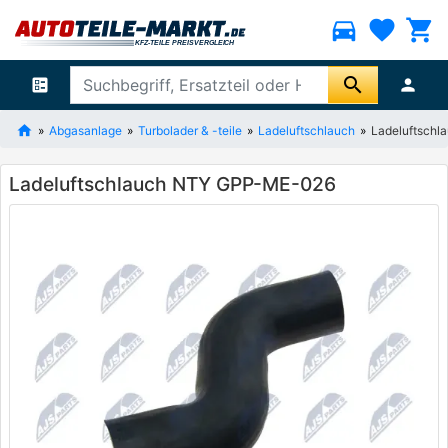
directions_car
favorite
shopping_cart
search
ballot
person
Abgasanlage
Turbolader & -teile
Ladeluftschlauch
Ladeluftsch
Ladeluftschlauch NTY GPP-ME-026