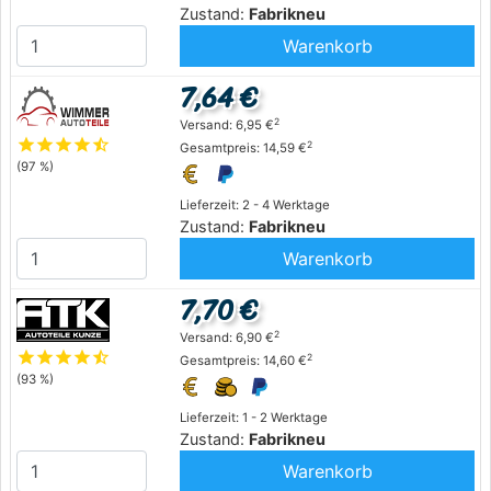
Zustand:
Fabrikneu
Warenkorb
7,64 €
2
Versand: 6,95 €
star
star
star
star
star_half
2
Gesamtpreis: 14,59 €
(97 %)
Lieferzeit: 2 - 4 Werktage
Zustand:
Fabrikneu
Warenkorb
7,70 €
2
Versand: 6,90 €
star
star
star
star
star_half
2
Gesamtpreis: 14,60 €
(93 %)
Lieferzeit: 1 - 2 Werktage
Zustand:
Fabrikneu
Warenkorb