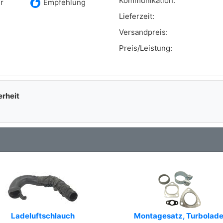
Kommunikation:
recommend
r
Empfehlung
Lieferzeit:
Versandpreis:
Preis/Leistung:
erheit
Ladeluftschlauch
Montagesatz, Turbolade