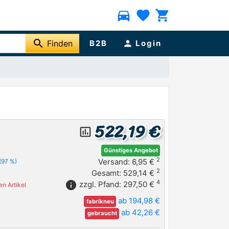
directions_car
favorite
shopping_cart
search
Finden
B2B
person
Login
522,19 €
insert_chart_outlined
Günstiges Angebot
2
Versand: 6,95 €
(97 %)
2
Gesamt: 529,14 €
4
info
zzgl. Pfand: 297,50 €
n Artikel
ab 194,98 €
fabrikneu
ab 42,26 €
gebraucht