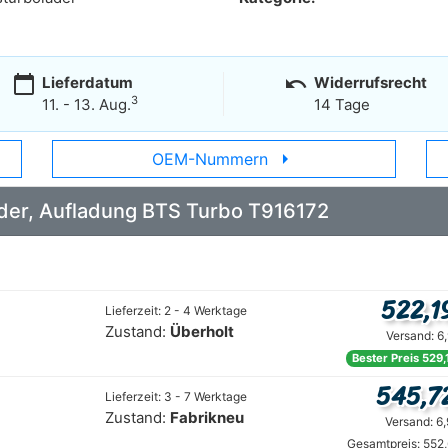
calendar_today
undo
Lieferdatum
Widerrufsrecht
3
11. - 13. Aug.
14 Tage
arrow_right
OEM-Nummern
Lader, Aufladung BTS Turbo T916172
522,1
Lieferzeit: 2 - 4 Werktage
Zustand:
Überholt
Versand: 6
Bester Preis 529,
545,7
Lieferzeit: 3 - 7 Werktage
Zustand:
Fabrikneu
Versand: 6
Gesamtpreis: 552