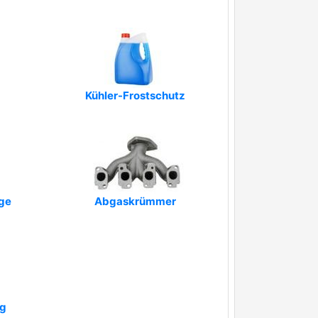
Kühler-Frostschutz
ge
Abgaskrümmer
g