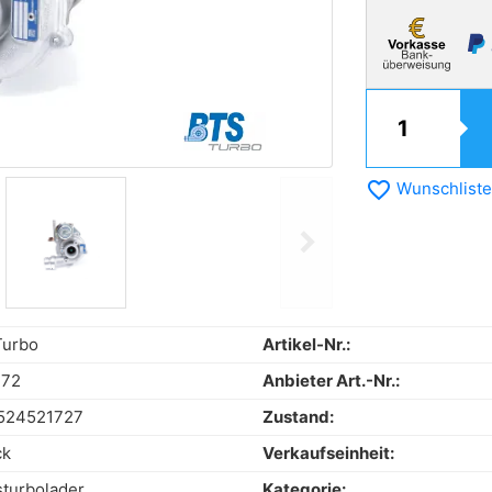
favorite_border
Wunschliste
chevron_right
Next
Turbo
Artikel-Nr.:
172
Anbieter Art.-Nr.:
524521727
Zustand:
ck
Verkaufseinheit:
turbolader
Kategorie: