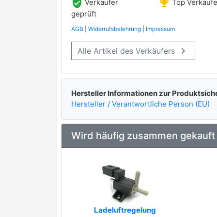
verified_user
emoji_events
Verkäufer
Top Verkäufe
geprüft
AGB
|
Widerrufsbelehrung
|
Impressum
keyboard_arrow_right
Alle Artikel des Verkäufers
Hersteller Informationen zur Produktsich
Hersteller / Verantwortliche Person (EU)
Wird häufig zusammen gekauft
Ladeluftregelung