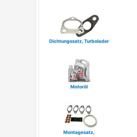
Dichtungssatz, Turbolader
Motoröl
Montagesatz,