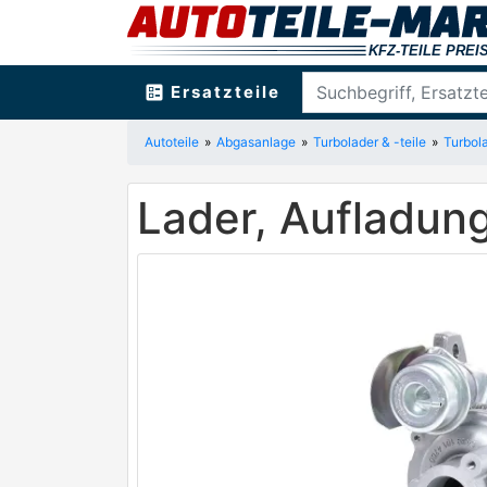
ballot
Ersatzteile
Autoteile
Abgasanlage
Turbolader & -teile
Turbol
Lader, Aufladun