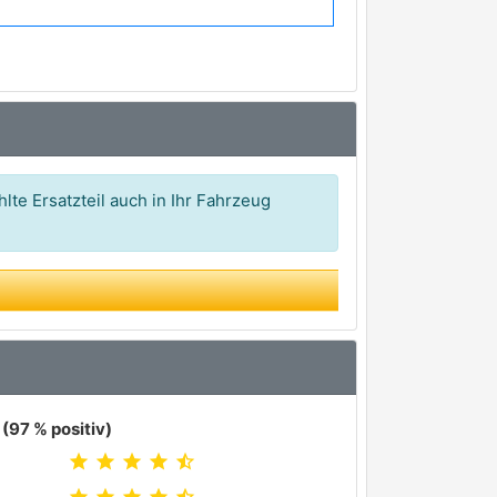
lte Ersatzteil auch in Ihr Fahrzeug
(97 % positiv)
star
star
star
star
star_half