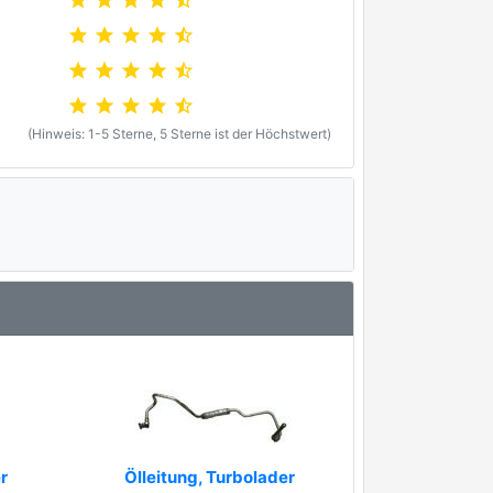
star
star
star
star
star_half
star
star
star
star
star_half
star
star
star
star
star_half
star
star
star
star
star_half
(Hinweis: 1-5 Sterne, 5 Sterne ist der Höchstwert)
r
Ölleitung, Turbolader