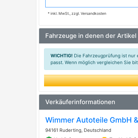
MOTAIR TURBO
* inkl. MwSt., zzgl. Versandkosten
SCHLÜTTER TURBOLADER
Fahrzeuge in denen der Artikel
WICHTIG!
Die Fahrzeugprüfung ist nur e
passt. Wenn möglich vergleichen Sie b
Verkäuferinformationen
Wimmer Autoteile GmbH &
94161 Ruderting, Deutschland