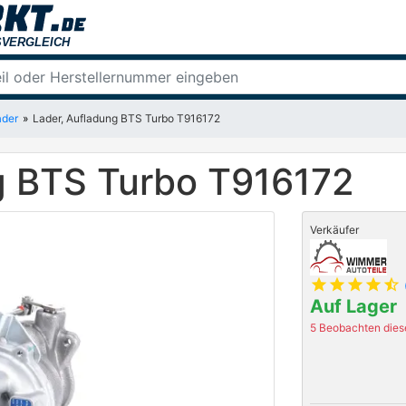
ader
Lader, Aufladung BTS Turbo T916172
g BTS Turbo T916172
Verkäufer
star
star
star
star
star_half
Auf Lager
5 Beobachten diese