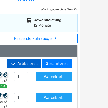
alle Angaben ohne Gewähr
receipt
Gewährleistung
12 Monate
arrow_right
Passende Fahrzeuge
arrow_downward
Artikelpreis
Gesamtpreis
9 €
Warenkorb
2
,95 €
14 €
2 €
Warenkorb
2
,90 €
2
,62 €