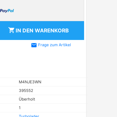
shopping_cart
IN DEN
WARENKORB
email
Frage zum Artikel
M4NJE3WN
395552
Überholt
1
Turbolader