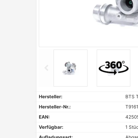
chevron_left
Previous
Hersteller:
BTS 
Hersteller-Nr.:
T916
EAN:
4250
Verfügbar:
1 Stü
Aufladungsart:
Abgas