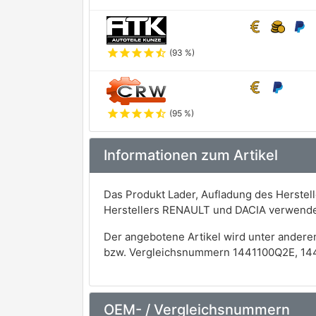
star
star
star
star
star_half
(93 %)
star
star
star
star
star_half
(95 %)
Informationen zum Artikel
Das Produkt Lader, Aufladung des Herstel
Herstellers RENAULT und DACIA verwende
Der angebotene Artikel wird unter andere
bzw. Vergleichsnummern 1441100Q2E, 14
OEM- / Vergleichsnummern