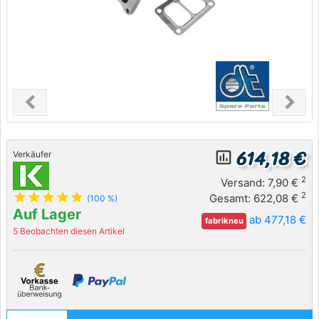
chevron_left
chevron_right
Previous
Next
614,18 €
insert_chart_outlined
Verkäufer
2
Versand: 7,90 €
star
star
star
star
star
2
Gesamt: 622,08 €
(100 %)
Auf Lager
ab 477,18 €
fabrikneu
5 Beobachten diesen Artikel