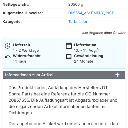
Nettogewicht:
20500 g
Allgemeine Hinweise:
DB5654_ASSEMBLY_INST...
Kategorie:
Turbolader
alle Angaben ohne Gewähr
more_time
calendar_today
Lieferzeit
Lieferdatum
3
1 - 2 Werktage
10. - 11. Aug.
undo
receipt
Widerrufsrecht
Gewährleistung
14 Tage
24 Monate
Informationen zum Artikel
Das Produkt Lader, Aufladung des Herstellers DT
Spare Parts hat eine Referenz für die OE-Nummer
20857656. Die Aufladungsart ist Abgasturbolader und
die ergänzenden Artikelinformationen lauten mit
Dichtungen.
Der angebotene Artikel wird unter anderem unter den