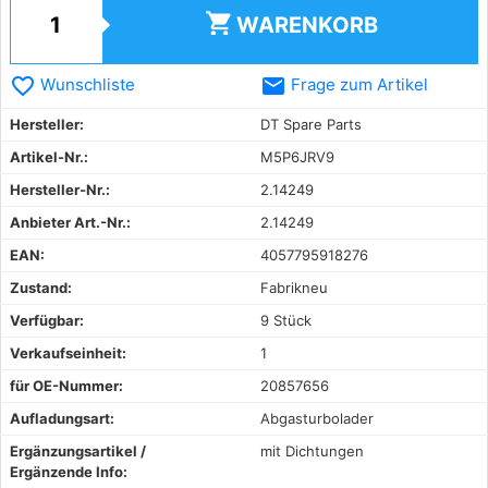
shopping_cart
WARENKORB
favorite_border
email
Wunschliste
Frage zum Artikel
Hersteller:
DT Spare Parts
Artikel-Nr.:
M5P6JRV9
Hersteller-Nr.:
2.14249
Anbieter Art.-Nr.:
2.14249
EAN:
4057795918276
Zustand:
Fabrikneu
Verfügbar:
9 Stück
Verkaufseinheit:
1
für OE-Nummer:
20857656
Aufladungsart:
Abgasturbolader
Ergänzungsartikel /
mit Dichtungen
Ergänzende Info: