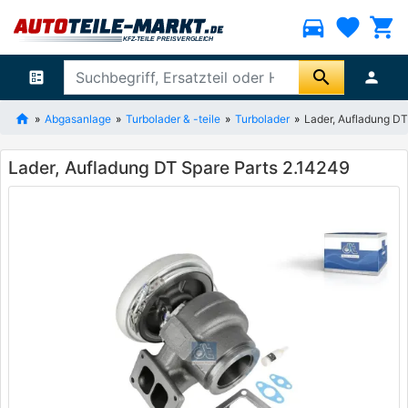
directions_car
favorite
shopping_cart
search
ballot
person
Abgasanlage
Turbolader & -teile
Turbolader
Lader, Aufladung DT
Lader, Aufladung DT Spare Parts 2.14249