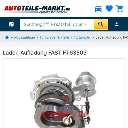
directions_car
favorite
shopping_cart
search
ballot
person
Abgasanlage
Turbolader & -teile
Turbolader
Lader, Aufladung F
Lader, Aufladung FAST FT63503