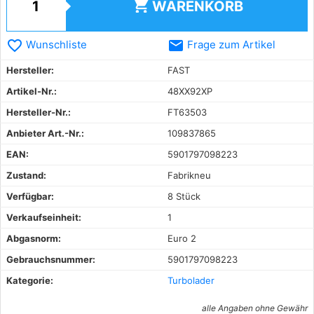
shopping_cart
WARENKORB
favorite_border
email
Wunschliste
Frage zum Artikel
Hersteller:
FAST
Artikel-Nr.:
48XX92XP
Hersteller-Nr.:
FT63503
Anbieter Art.-Nr.:
109837865
EAN:
5901797098223
Zustand:
Fabrikneu
Verfügbar:
8 Stück
Verkaufseinheit:
1
Abgasnorm:
Euro 2
Gebrauchsnummer:
5901797098223
Kategorie:
Turbolader
alle Angaben ohne Gewähr