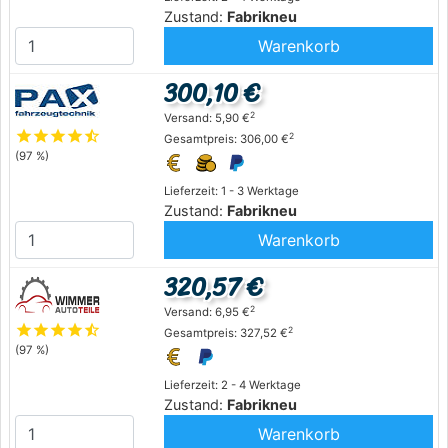
Zustand:
Fabrikneu
Warenkorb
300,10 €
2
Versand: 5,90 €
star
star
star
star
star_half
2
Gesamtpreis: 306,00 €
(97 %)
Lieferzeit: 1 - 3 Werktage
Zustand:
Fabrikneu
Warenkorb
320,57 €
2
Versand: 6,95 €
star
star
star
star
star_half
2
Gesamtpreis: 327,52 €
(97 %)
Lieferzeit: 2 - 4 Werktage
Zustand:
Fabrikneu
Warenkorb