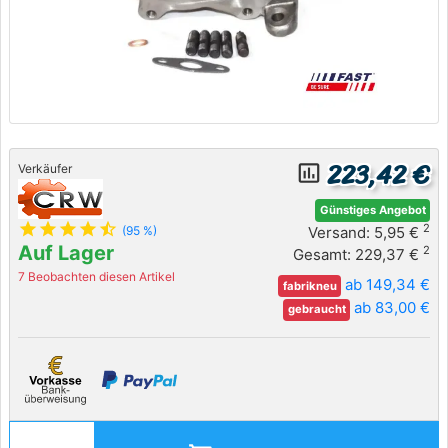
223,42 €
insert_chart_outlined
Verkäufer
Günstiges Angebot
star
star
star
star
star_half
2
Versand: 5,95 €
(95 %)
Auf Lager
2
Gesamt: 229,37 €
7 Beobachten diesen Artikel
ab 149,34 €
fabrikneu
ab 83,00 €
gebraucht