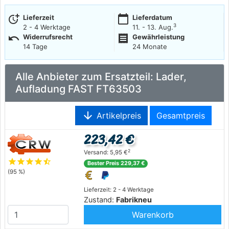
more_time
calendar_today
Lieferzeit
Lieferdatum
3
2 - 4 Werktage
11. - 13. Aug.
undo
receipt
Widerrufsrecht
Gewährleistung
14 Tage
24 Monate
Alle Anbieter zum Ersatzteil: Lader,
Aufladung FAST FT63503
arrow_downward
Artikelpreis
Gesamtpreis
223,42 €
2
Versand: 5,95 €
star
star
star
star
star_half
Bester Preis 229,37 €
(95 %)
Lieferzeit: 2 - 4 Werktage
Zustand:
Fabrikneu
Warenkorb