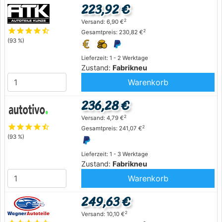
223,92 €
2
Versand: 6,90 €
star
star
star
star
star_half
2
Gesamtpreis: 230,82 €
(93 %)
Lieferzeit: 1 - 2 Werktage
Zustand:
Fabrikneu
Warenkorb
236,28 €
2
Versand: 4,79 €
star
star
star
star
star_half
2
Gesamtpreis: 241,07 €
(93 %)
Lieferzeit: 1 - 3 Werktage
Zustand:
Fabrikneu
Warenkorb
249,63 €
2
Versand: 10,10 €