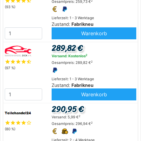
star
star
star
star
star_half
2
Gesamtpreis: 259,73 €
(93 %)
Lieferzeit: 1 - 3 Werktage
Zustand:
Fabrikneu
Warenkorb
289,82 €
2
Versand: Kostenlos
star
star
star
star
star_half
2
Gesamtpreis: 289,82 €
(97 %)
Lieferzeit: 1 - 3 Werktage
Zustand:
Fabrikneu
Warenkorb
290,95 €
2
Versand: 5,99 €
star
star
star
star
star_outline
2
Gesamtpreis: 296,94 €
(80 %)
Lieferzeit: 2 - 4 Werktage