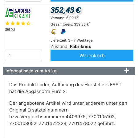
352,43 €
2
Versand: 6,90 €
star
star
star
star
star_half
2
Gesamtpreis: 359,33 €
(96 %)
Lieferzeit: 3 - 7 Werktage
Zustand:
Fabrikneu
Warenkorb
Informationen zum Artikel
Das Produkt Lader, Aufladung des Herstellers FAST
hat die Abgasnorm Euro 2.
Der angebotene Artikel wird unter anderem unter den
Original Ersatzteilnummern
bzw. Vergleichsnummern 4409975, 7700105102,
7700108052, 7701472228, 7701478022 geführt.