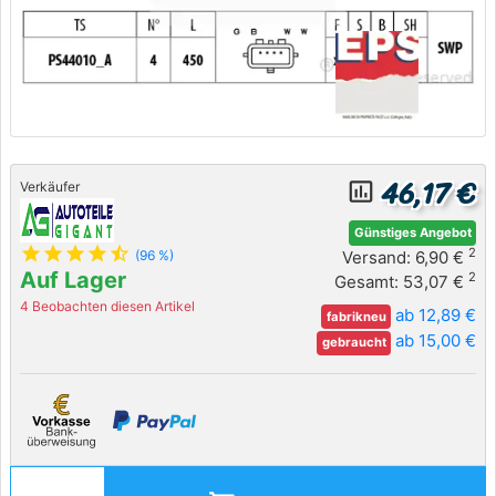
46,17 €
insert_chart_outlined
Verkäufer
Günstiges Angebot
star
star
star
star
star_half
2
Versand: 6,90 €
(96 %)
Auf Lager
2
Gesamt: 53,07 €
4 Beobachten diesen Artikel
ab 12,89 €
fabrikneu
ab 15,00 €
gebraucht