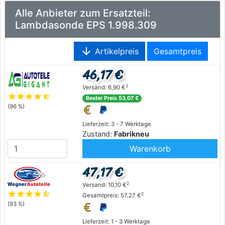
Alle Anbieter zum Ersatzteil:
Lambdasonde EPS 1.998.309
arrow_downward
Artikelpreis
Gesamtpreis
46,17 €
2
Versand: 6,90 €
star
star
star
star
star_half
Bester Preis 53,07 €
(96 %)
Lieferzeit: 3 - 7 Werktage
Zustand:
Fabrikneu
Warenkorb
47,17 €
2
Versand: 10,10 €
star
star
star
star
star_half
2
Gesamtpreis: 57,27 €
(93 %)
Lieferzeit: 1 - 3 Werktage