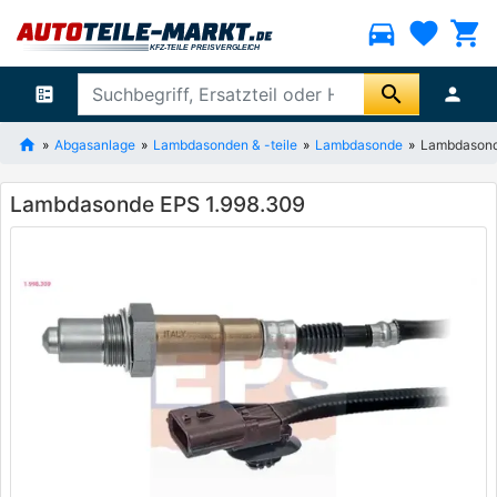
directions_car
favorite
shopping_cart
search
ballot
person
Abgasanlage
Lambdasonden & -teile
Lambdasonde
Lambdasond
Lambdasonde EPS 1.998.309