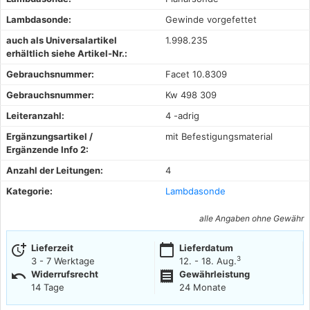
Lambdasonde:
Gewinde vorgefettet
auch als Universalartikel
1.998.235
erhältlich siehe Artikel-Nr.:
Gebrauchsnummer:
Facet 10.8309
Gebrauchsnummer:
Kw 498 309
Leiteranzahl:
4 -adrig
Ergänzungsartikel /
mit Befestigungsmaterial
Ergänzende Info 2:
Anzahl der Leitungen:
4
Kategorie:
Lambdasonde
alle Angaben ohne Gewähr
more_time
calendar_today
Lieferzeit
Lieferdatum
3
3 - 7 Werktage
12. - 18. Aug.
undo
receipt
Widerrufsrecht
Gewährleistung
14 Tage
24 Monate