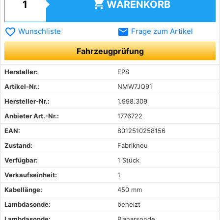
shopping_cart
WARENKORB
favorite_border
email
Wunschliste
Frage zum Artikel
Fahrzeugprüfung
Hersteller:
EPS
Artikel-Nr.:
NMW7JQ91
Hersteller-Nr.:
1.998.309
Anbieter Art.-Nr.:
1776722
EAN:
8012510258156
Zustand:
Fabrikneu
Verfügbar:
1 Stück
Verkaufseinheit:
1
Kabellänge:
450 mm
Lambdasonde:
beheizt
Lambdasonde:
Planarsonde