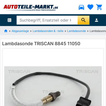
directions_car
favorite
shopping_cart
search
ballot
person
Abgasanlage
Lambdasonden & -teile
Lambdasonde
Lambdasond
Lambdasonde TRISCAN 8845 11050