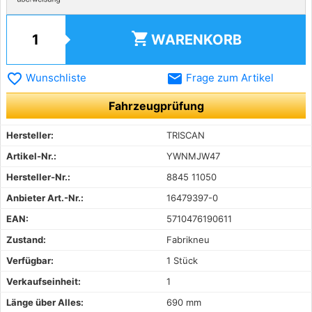
shopping_cart
WARENKORB
favorite_border
email
Wunschliste
Frage zum Artikel
Fahrzeugprüfung
Hersteller:
TRISCAN
Artikel-Nr.:
YWNMJW47
Hersteller-Nr.:
8845 11050
Anbieter Art.-Nr.:
16479397-0
EAN:
5710476190611
Zustand:
Fabrikneu
Verfügbar:
1 Stück
Verkaufseinheit:
1
Länge über Alles:
690 mm