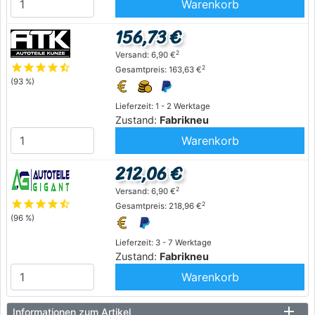
Warenkorb
156,73 €
2
Versand: 6,90 €
star
star
star
star
star_half
2
Gesamtpreis: 163,63 €
(93 %)
Lieferzeit: 1 - 2 Werktage
Zustand:
Fabrikneu
Warenkorb
212,06 €
2
Versand: 6,90 €
star
star
star
star
star_half
2
Gesamtpreis: 218,96 €
(96 %)
Lieferzeit: 3 - 7 Werktage
Zustand:
Fabrikneu
Warenkorb
Informationen zum Artikel