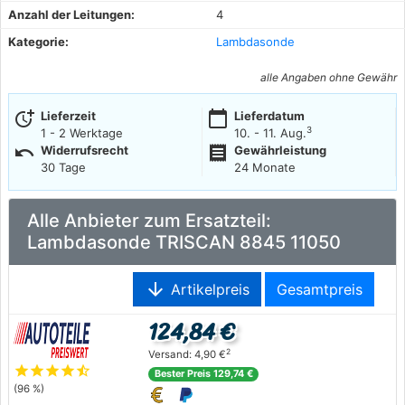
Anzahl der Leitungen:
4
Kategorie:
Lambdasonde
alle Angaben ohne Gewähr
more_time
calendar_today
Lieferzeit
Lieferdatum
3
1 - 2 Werktage
10. - 11. Aug.
undo
receipt
Widerrufsrecht
Gewährleistung
30 Tage
24 Monate
Alle Anbieter zum Ersatzteil:
Lambdasonde TRISCAN 8845 11050
arrow_downward
Artikelpreis
Gesamtpreis
124,84 €
2
Versand: 4,90 €
star
star
star
star
star_half
Bester Preis 129,74 €
(96 %)