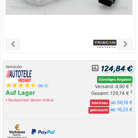
chevron_left
chevron_right
Previous
Next
124,84 €
insert_chart_outlined
Verkäufer
Günstiges Angebot
star
star
star
star
star_half
2
Versand: 4,90 €
(96 %)
Auf Lager
2
Gesamt: 129,74 €
1 Beobachten diesen Artikel
ab 56,16 €
fabrikneu
ab 16,25 €
gebraucht