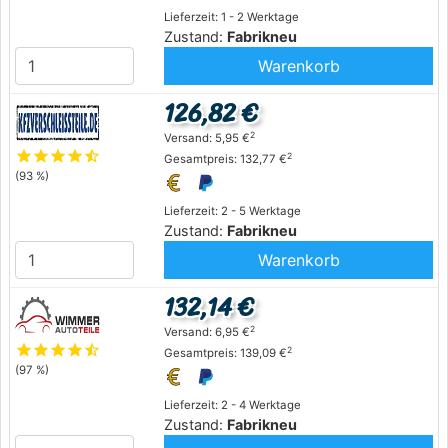
Lieferzeit: 1 - 2 Werktage
Zustand:
Fabrikneu
Warenkorb
126,82 €
2
Versand: 5,95 €
star
star
star
star
star_half
2
Gesamtpreis: 132,77 €
(93 %)
Lieferzeit: 2 - 5 Werktage
Zustand:
Fabrikneu
Warenkorb
132,14 €
2
Versand: 6,95 €
star
star
star
star
star_half
2
Gesamtpreis: 139,09 €
(97 %)
Lieferzeit: 2 - 4 Werktage
Zustand:
Fabrikneu