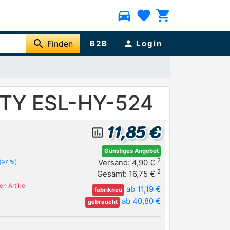
directions_car
favorite
shopping_cart
search
Finden
B2B
person
Login
NTY ESL-HY-524
11,85 €
insert_chart_outlined
Günstiges Angebot
2
Versand: 4,90 €
(97 %)
2
Gesamt: 16,75 €
n Artikel
ab 11,19 €
fabrikneu
ab 40,80 €
gebraucht