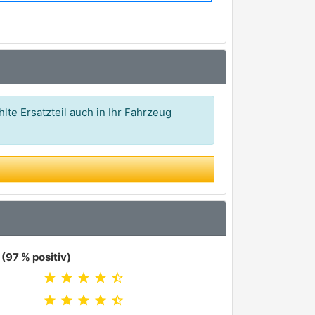
lte Ersatzteil auch in Ihr Fahrzeug
(97 % positiv)
star
star
star
star
star_half
star
star
star
star
star_half