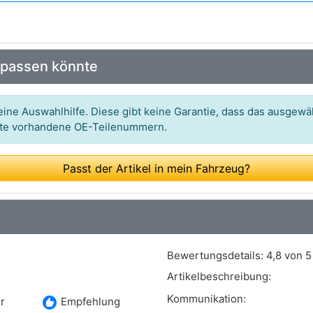
Art.-Nr.: LS140678
Art.-Nr.: ES1107111B1
 passen könnte
Art.-Nr.: 570221
Art.-Nr.: 10.8185
ine Auswahlhilfe. Diese gibt keine Garantie, dass das ausgewäh
itte vorhandene OE-Teilenummern.
Art.-Nr.: 90378
Art.-Nr.: 7481777
Passt der Artikel in mein Fahrzeug?
Art.-Nr.: 64780
Art.-Nr.: EOS-3061
Art.-Nr.: 600000039440
Bewertungsdetails:
4,8 von 5
Art.-Nr.: 392102G200
Artikelbeschreibung:
Art.-Nr.: LVOS1655
Kommunikation:
recommend
r
Empfehlung