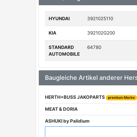
HYUNDAI
3921025110
KIA
392102G200
STANDARD
64780
AUTOMOBILE
Baugleiche Artikel anderer Hers
HERTH+BUSS JAKOPARTS
premium Marke
MEAT & DORIA
ASHUKI by Palidium
BLUE PRINT