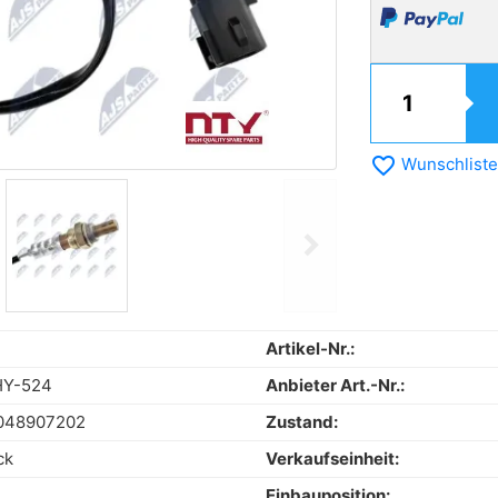
favorite_border
Wunschliste
chevron_right
Next
Artikel-Nr.:
HY-524
Anbieter Art.-Nr.:
048907202
Zustand:
ck
Verkaufseinheit:
Einbauposition: