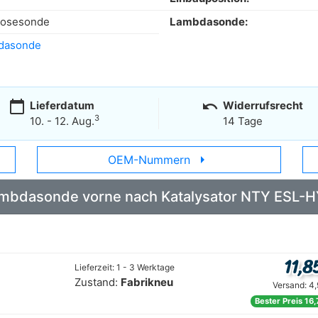
nosesonde
Lambdasonde:
dasonde
calendar_today
undo
Lieferdatum
Widerrufsrecht
3
10. - 12. Aug.
14 Tage
arrow_right
OEM-Nummern
 Lambdasonde vorne nach Katalysator NTY ESL-
11,8
Lieferzeit: 1 - 3 Werktage
Zustand:
Fabrikneu
Versand: 4
Bester Preis 16