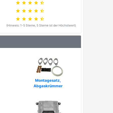
star
star
star
star
star_half
star
star
star
star
star_half
star
star
star
star
star_half
(Hinweis: 1-5 Sterne, 5 Sterne ist der Höchstwert)
Montagesatz,
Abgaskrümmer