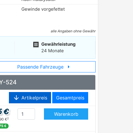
Gewinde vorgefettet
alle Angaben ohne Gewähr
receipt
Gewährleistung
24 Monate
arrow_right
Passende Fahrzeuge
HY-524
arrow_downward
Artikelpreis
Gesamtpreis
5 €
Warenkorb
2
,90 €
,75 €