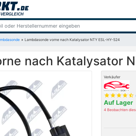
ambdasonde
Lambdasonde vorne nach Katalysator NTY ESL-HY-524
rne nach Katalysator 
Verkäufer
star
star
star
star
star_half
Auf Lager
4 Beobachten diese