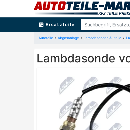
ballot
Ersatzteile
Autoteile
Abgasanlage
Lambdasonden & -teile
L
Lambdasonde vo