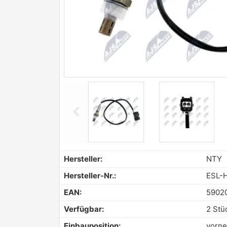
chevron_left
Previous
Hersteller:
NTY
Hersteller-Nr.:
ESL-
EAN:
5902
Verfügbar:
2 Stü
Einbauposition:
vorne