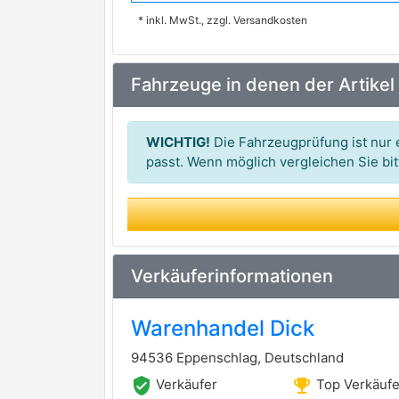
* inkl. MwSt., zzgl. Versandkosten
CALORSTAT by Vernet
DELPHI
Fahrzeuge in denen der Artikel
ERA
FACET
premium Marke
WICHTIG!
Die Fahrzeugprüfung ist nur e
FISPA
passt. Wenn möglich vergleichen Sie b
HOFFER
INTERMOTOR
KAVO PARTS
Verkäuferinformationen
MAGNETI MARELLI
Warenhandel Dick
MANDO
94536 Eppenschlag, Deutschland
MOTAQUIP
verified_user
emoji_events
Verkäufer
Top Verkäufe