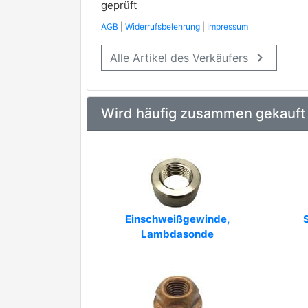
PIERBURG
geprüft
AGB
|
Widerrufsbelehrung
|
Impressum
QUINTON HAZELL
keyboard_arrow_right
Alle Artikel des Verkäufers
SIDAT
TRISCAN
premium Marke
WALKER PRODUCTS
Wird häufig zusammen gekauft
WE PARTS
Einschweißgewinde,
S
Lambdasonde