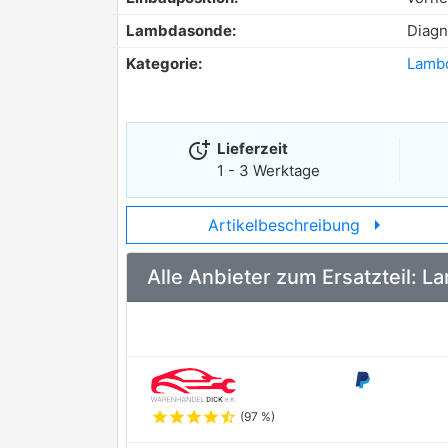
Lambdasonde:
Diag
Kategorie:
Lamb
more_time
Lieferzeit
1 - 3 Werktage
arrow_right
Artikelbeschreibung
Alle Anbieter zum Ersatzteil:
star
star
star
star
star_half
(97 %)