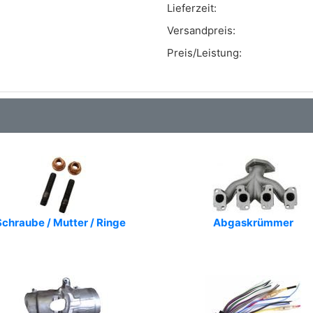
Art.-Nr.: 7.02604.89
Lieferzeit:
Versandpreis:
Art.-Nr.: XLOS1660
Preis/Leistung:
Art.-Nr.: 90378
Art.-Nr.: 8845 43539
Art.-Nr.: 250-24687
Art.-Nr.: 290960360
chraube / Mutter / Ringe
Abgaskrümmer