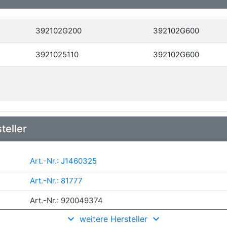
392102G200
392102G600
3921025110
392102G600
teller
Art.-Nr.: J1460325
Art.-Nr.: 81777
Art.-Nr.: 920049374
weitere Hersteller
Art.-Nr.: ADG07062