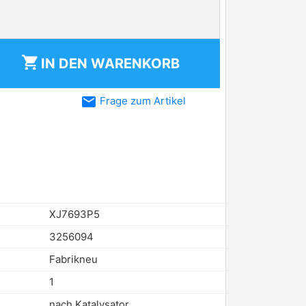
shopping_cart
IN DEN
WARENKORB
email
Frage zum Artikel
XJ7693P5
3256094
Fabrikneu
1
nach Katalysator