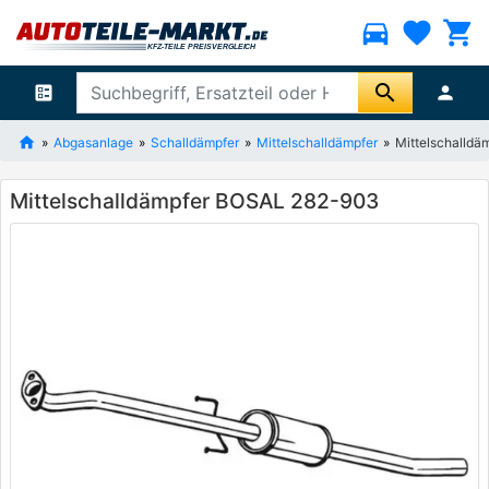
directions_car
favorite
shopping_cart
search
ballot
person
Abgasanlage
Schalldämpfer
Mittelschalldämpfer
Mittelschalld
Mittelschalldämpfer BOSAL 282-903