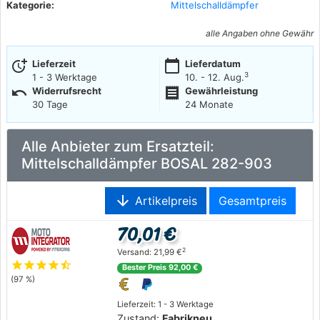
Kategorie:
Mittelschalldämpfer
alle Angaben ohne Gewähr
more_time
calendar_today
Lieferzeit
Lieferdatum
3
1 - 3 Werktage
10. - 12. Aug.
undo
receipt
Widerrufsrecht
Gewährleistung
30 Tage
24 Monate
Alle Anbieter zum Ersatzteil:
Mittelschalldämpfer BOSAL 282-903
arrow_downward
Artikelpreis
Gesamtpreis
70,01 €
2
Versand: 21,99 €
star
star
star
star
star_half
Bester Preis 92,00 €
(97 %)
Lieferzeit: 1 - 3 Werktage
Zustand:
Fabrikneu