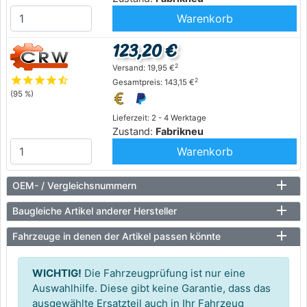
Warenkorb
123,20 €
2
Versand: 19,95 €
star
star
star
star
star_half
2
Gesamtpreis: 143,15 €
(95 %)
Lieferzeit: 2 - 4 Werktage
Zustand:
Fabrikneu
Warenkorb
OEM- / Vergleichsnummern
Baugleiche Artikel anderer Hersteller
Fahrzeuge in denen der Artikel passen könnte
WICHTIG!
Die Fahrzeugprüfung ist nur eine
Auswahlhilfe. Diese gibt keine Garantie, dass das
ausgewählte Ersatzteil auch in Ihr Fahrzeug