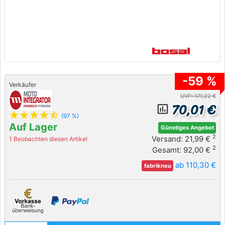
-59 %
Verkäufer
UVP: 171,22 €
70,01 €
insert_chart_outlined
star
star
star
star
star_half
(97 %)
Auf Lager
Günstiges Angebot
2
Versand: 21,99 €
1 Beobachten diesen Artikel
2
Gesamt: 92,00 €
ab 110,30 €
fabrikneu