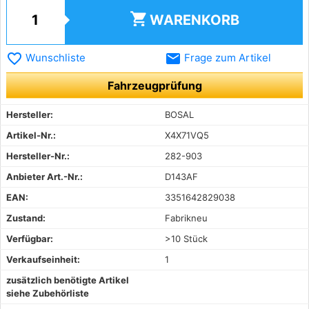
shopping_cart
WARENKORB
favorite_border
email
Wunschliste
Frage zum Artikel
Fahrzeugprüfung
Hersteller:
BOSAL
Artikel-Nr.:
X4X71VQ5
Hersteller-Nr.:
282-903
Anbieter Art.-Nr.:
D143AF
EAN:
3351642829038
Zustand:
Fabrikneu
Verfügbar:
>10 Stück
Verkaufseinheit:
1
zusätzlich benötigte Artikel
siehe Zubehörliste