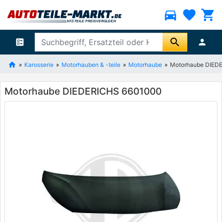
directions_car
favorite
shopping_cart
search
ballot
person
Karosserie
Motorhauben & -teile
Motorhaube
Motorhaube DIED
Motorhaube DIEDERICHS 6601000