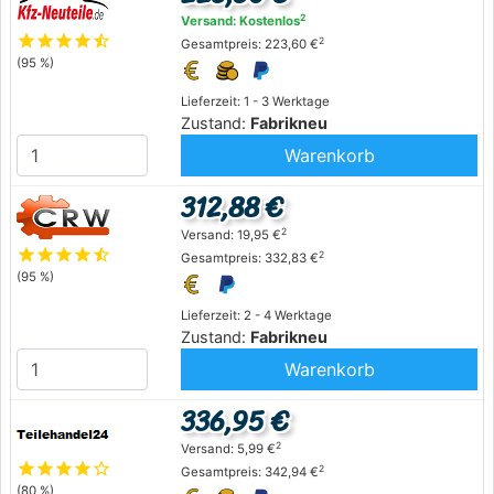
2
Versand: Kostenlos
star
star
star
star
star_half
2
Gesamtpreis: 223,60 €
(95 %)
Lieferzeit: 1 - 3 Werktage
Zustand:
Fabrikneu
Warenkorb
312,88 €
2
Versand: 19,95 €
star
star
star
star
star_half
2
Gesamtpreis: 332,83 €
(95 %)
Lieferzeit: 2 - 4 Werktage
Zustand:
Fabrikneu
Warenkorb
336,95 €
2
Versand: 5,99 €
star
star
star
star
star_outline
2
Gesamtpreis: 342,94 €
(80 %)