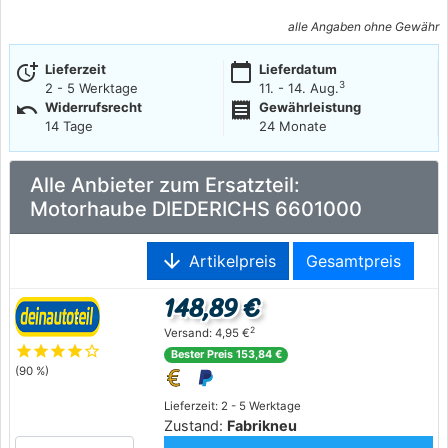
alle Angaben ohne Gewähr
more_time
calendar_today
Lieferzeit
Lieferdatum
3
2 - 5 Werktage
11. - 14. Aug.
undo
receipt
Widerrufsrecht
Gewährleistung
14 Tage
24 Monate
Alle Anbieter zum Ersatzteil:
Motorhaube DIEDERICHS 6601000
arrow_downward
Artikelpreis
Gesamtpreis
148,89 €
2
Versand: 4,95 €
star
star
star
star
star_outline
Bester Preis 153,84 €
(90 %)
Lieferzeit: 2 - 5 Werktage
Zustand:
Fabrikneu