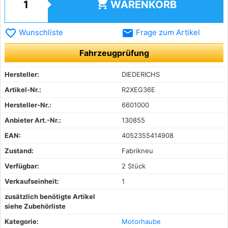
shopping_cart
WARENKORB
favorite_border
email
Wunschliste
Frage zum Artikel
Fahrzeugprüfung
Hersteller:
DIEDERICHS
Artikel-Nr.:
R2XEG36E
Hersteller-Nr.:
6601000
Anbieter Art.-Nr.:
130855
EAN:
4052355414908
Zustand:
Fabrikneu
Verfügbar:
2 Stück
Verkaufseinheit:
1
zusätzlich benötigte Artikel
siehe Zubehörliste
Kategorie:
Motorhaube