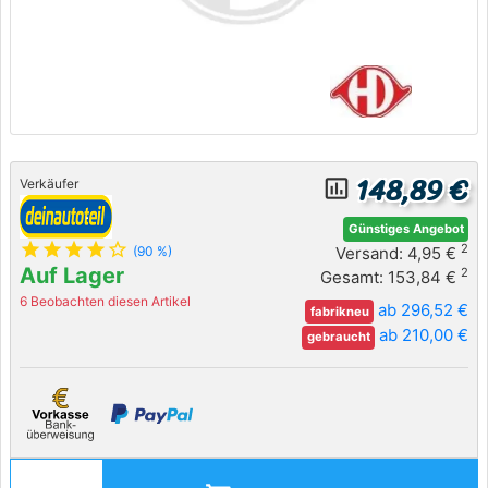
148,89 €
insert_chart_outlined
Verkäufer
Günstiges Angebot
star
star
star
star
star_outline
2
Versand: 4,95 €
(90 %)
Auf Lager
2
Gesamt: 153,84 €
6 Beobachten diesen Artikel
ab 296,52 €
fabrikneu
ab 210,00 €
gebraucht