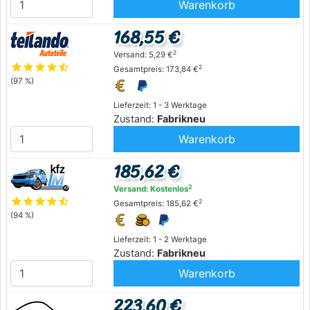
Warenkorb
168,55 €
2
Versand: 5,29 €
star
star
star
star
star_half
2
Gesamtpreis: 173,84 €
(97 %)
Lieferzeit: 1 - 3 Werktage
Zustand:
Fabrikneu
Warenkorb
185,62 €
2
Versand: Kostenlos
star
star
star
star
star_half
2
Gesamtpreis: 185,62 €
(94 %)
Lieferzeit: 1 - 2 Werktage
Zustand:
Fabrikneu
Warenkorb
223,60 €