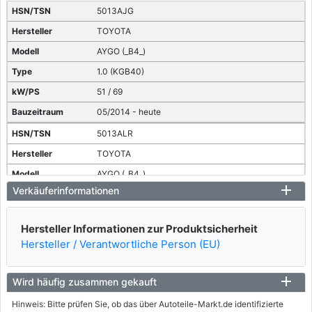
5013AJG
TOYOTA
AYGO (_B4_)
1.0 (KGB40)
51 / 69
05/2014 - heute
5013ALR
TOYOTA
AYGO (_B4_)
Verkäuferinformationen
1.0 VVTi (KGB40)
53 / 72
Hersteller Informationen zur Produktsicherheit
03/2018 - heute
Hersteller / Verantwortliche Person (EU)
Wird häufig zusammen gekauft
Hinweis: Bitte prüfen Sie, ob das über Autoteile-Markt.de identifizierte