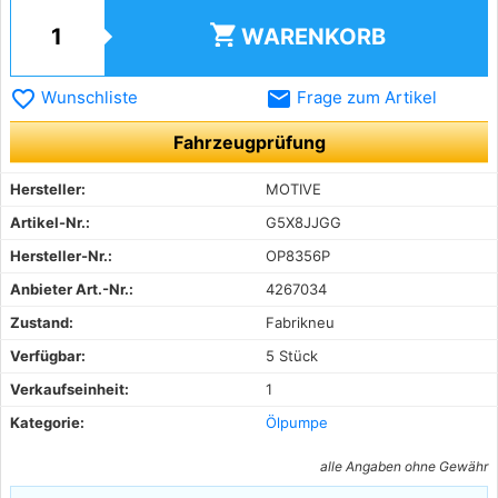
shopping_cart
WARENKORB
favorite_border
email
Wunschliste
Frage zum Artikel
Fahrzeugprüfung
Hersteller:
MOTIVE
Artikel-Nr.:
G5X8JJGG
Hersteller-Nr.:
OP8356P
Anbieter Art.-Nr.:
4267034
Zustand:
Fabrikneu
Verfügbar:
5 Stück
Verkaufseinheit:
1
Kategorie:
Ölpumpe
alle Angaben ohne Gewähr