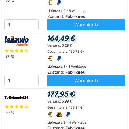
(90 %)
Lieferzeit: 2 - 5 Werktage
Zustand:
Fabrikneu
Warenkorb
164,49 €
2
Versand: 5,29 €
star
star
star
star
star_half
2
Gesamtpreis: 169,78 €
(97 %)
Lieferzeit: 1 - 3 Werktage
Zustand:
Fabrikneu
Warenkorb
177,95 €
2
Versand: 5,99 €
star
star
star
star
star_outline
2
Gesamtpreis: 183,94 €
(80 %)
Lieferzeit: 2 - 4 Werktage
Zustand:
Fabrikneu