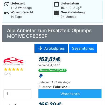
more_time
calendar_today
Lieferzeit
Lieferdatum
3
1 - 3 Werktage
10. - 12. Aug.
undo
receipt
Widerrufsrecht
Gewährleistung
14 Tage
24 Monate
Alle Anbieter zum Ersatzteil: Ölpumpe
MOTIVE OP8356P
arrow_downward
Artikelpreis
Gesamtpreis
152,51 €
2
Versand: 4,90 €
star
star
star
star
star_half
Bester Preis 157,41 €
(97 %)
Lieferzeit: 1 - 3 Werktage
Zustand:
Fabrikneu
Warenkorb
155,29 €