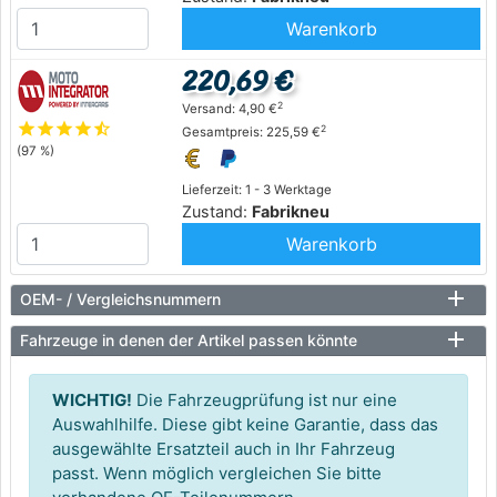
Warenkorb
220,69 €
2
Versand: 4,90 €
star
star
star
star
star_half
2
Gesamtpreis: 225,59 €
(97 %)
Lieferzeit: 1 - 3 Werktage
Zustand:
Fabrikneu
Warenkorb
OEM- / Vergleichsnummern
Fahrzeuge in denen der Artikel passen könnte
WICHTIG!
Die Fahrzeugprüfung ist nur eine
Auswahlhilfe. Diese gibt keine Garantie, dass das
ausgewählte Ersatzteil auch in Ihr Fahrzeug
passt. Wenn möglich vergleichen Sie bitte