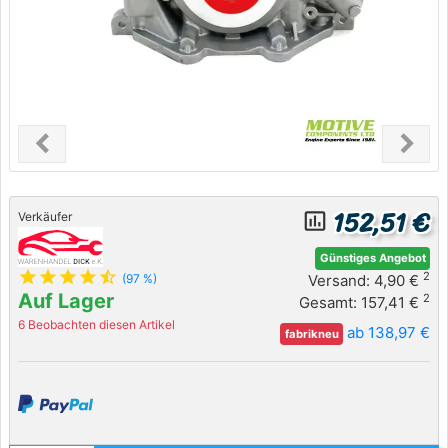
chevron_left
chevron_right
Previous
Next
152,51 €
insert_chart_outlined
Verkäufer
Günstiges Angebot
star
star
star
star
star_half
2
Versand: 4,90 €
(97 %)
Auf Lager
2
Gesamt: 157,41 €
6 Beobachten diesen Artikel
ab 138,97 €
fabrikneu