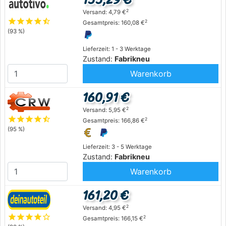
2
Versand: 4,79 €
star
star
star
star
star_half
2
Gesamtpreis: 160,08 €
(93 %)
Lieferzeit: 1 - 3 Werktage
Zustand:
Fabrikneu
Warenkorb
160,91 €
2
Versand: 5,95 €
star
star
star
star
star_half
2
Gesamtpreis: 166,86 €
(95 %)
Lieferzeit: 3 - 5 Werktage
Zustand:
Fabrikneu
Warenkorb
161,20 €
2
Versand: 4,95 €
star
star
star
star
star_outline
2
Gesamtpreis: 166,15 €