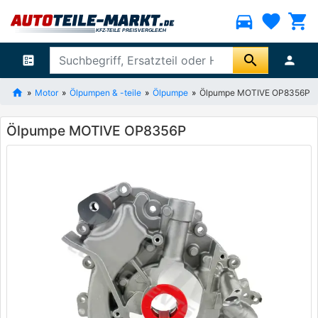
directions_car
favorite
shopping_cart
search
ballot
person
Motor
Ölpumpen & -teile
Ölpumpe
Ölpumpe MOTIVE OP8356P
Ölpumpe MOTIVE OP8356P