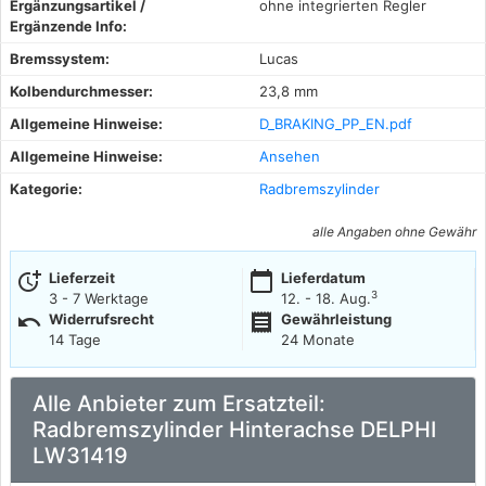
Ergänzungsartikel /
ohne integrierten Regler
Ergänzende Info:
Bremssystem:
Lucas
Kolbendurchmesser:
23,8 mm
Allgemeine Hinweise:
D_BRAKING_PP_EN.pdf
Allgemeine Hinweise:
Ansehen
Kategorie:
Radbremszylinder
alle Angaben ohne Gewähr
more_time
calendar_today
Lieferzeit
Lieferdatum
3
3 - 7 Werktage
12. - 18. Aug.
undo
receipt
Widerrufsrecht
Gewährleistung
14 Tage
24 Monate
Alle Anbieter zum Ersatzteil:
Radbremszylinder Hinterachse DELPHI
LW31419