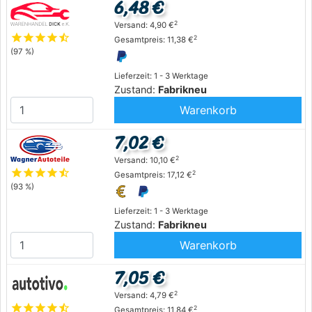
6,48 €
2
Versand: 4,90 €
star
star
star
star
star_half
2
Gesamtpreis: 11,38 €
(97 %)
Lieferzeit: 1 - 3 Werktage
Zustand:
Fabrikneu
Warenkorb
7,02 €
2
Versand: 10,10 €
star
star
star
star
star_half
2
Gesamtpreis: 17,12 €
(93 %)
Lieferzeit: 1 - 3 Werktage
Zustand:
Fabrikneu
Warenkorb
7,05 €
2
Versand: 4,79 €
star
star
star
star
star_half
2
Gesamtpreis: 11,84 €