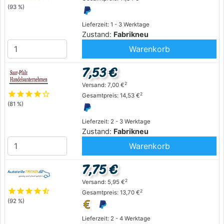
(93 %)
Lieferzeit: 1 - 3 Werktage
Zustand:
Fabrikneu
Warenkorb
7,53 €
2
Versand: 7,00 €
star
star
star
star
star_outline
2
Gesamtpreis: 14,53 €
(81 %)
Lieferzeit: 2 - 3 Werktage
Zustand:
Fabrikneu
Warenkorb
7,75 €
2
Versand: 5,95 €
star
star
star
star
star_half
2
Gesamtpreis: 13,70 €
(92 %)
Lieferzeit: 2 - 4 Werktage