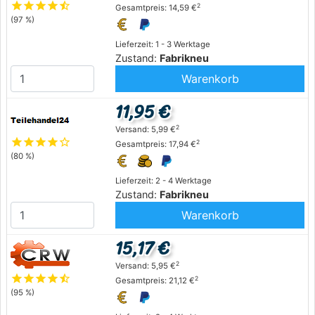
star
star
star
star
star_half
2
Gesamtpreis: 14,59 €
(97 %)
Lieferzeit: 1 - 3 Werktage
Zustand:
Fabrikneu
Warenkorb
11,95 €
2
Versand: 5,99 €
star
star
star
star
star_outline
2
Gesamtpreis: 17,94 €
(80 %)
Lieferzeit: 2 - 4 Werktage
Zustand:
Fabrikneu
Warenkorb
15,17 €
2
Versand: 5,95 €
star
star
star
star
star_half
2
Gesamtpreis: 21,12 €
(95 %)