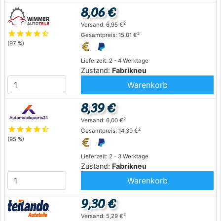
8,06 €
2
Versand: 6,95 €
star
star
star
star
star_half
2
Gesamtpreis: 15,01 €
(97 %)
Lieferzeit: 2 - 4 Werktage
Zustand:
Fabrikneu
Warenkorb
8,39 €
2
Versand: 6,00 €
star
star
star
star
star_half
2
Gesamtpreis: 14,39 €
(95 %)
Lieferzeit: 2 - 3 Werktage
Zustand:
Fabrikneu
Warenkorb
9,30 €
2
Versand: 5,29 €