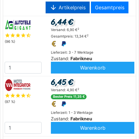
arrow_downward
Artikelpreis
Gesamtpreis
6,44 €
2
Versand: 6,90 €
star
star
star
star
star_half
2
Gesamtpreis: 13,34 €
(96 %)
Lieferzeit: 3 - 7 Werktage
Zustand:
Fabrikneu
Warenkorb
6,45 €
2
Versand: 4,90 €
star
star
star
star
star_half
Bester Preis 11,35 €
(97 %)
Lieferzeit: 1 - 3 Werktage
Zustand:
Fabrikneu
Warenkorb