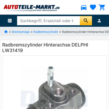
directions_car
favorite
shopping_cart
search
ballot
person
Bremsanlage
Radbremszylinder
Radbremszylinder Hinterachse D
Radbremszylinder Hinterachse DELPHI
LW31419