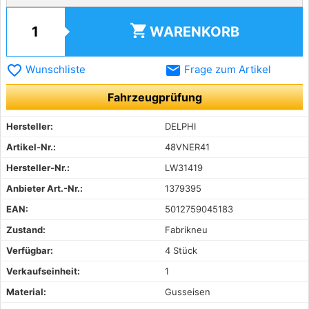
shopping_cart
WARENKORB
favorite_border
email
Wunschliste
Frage zum Artikel
Fahrzeugprüfung
Hersteller:
DELPHI
Artikel-Nr.:
48VNER41
Hersteller-Nr.:
LW31419
Anbieter Art.-Nr.:
1379395
EAN:
5012759045183
Zustand:
Fabrikneu
Verfügbar:
4 Stück
Verkaufseinheit:
1
Material:
Gusseisen