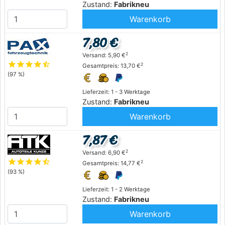
Zustand:
Fabrikneu
Warenkorb
7,80 €
2
Versand: 5,90 €
star
star
star
star
star_half
2
Gesamtpreis: 13,70 €
(97 %)
Lieferzeit: 1 - 3 Werktage
Zustand:
Fabrikneu
Warenkorb
7,87 €
2
Versand: 6,90 €
star
star
star
star
star_half
2
Gesamtpreis: 14,77 €
(93 %)
Lieferzeit: 1 - 2 Werktage
Zustand:
Fabrikneu
Warenkorb