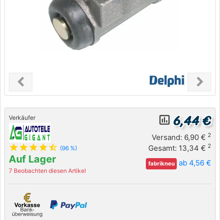
chevron_left
chevron_right
Previous
Next
6,44 €
insert_chart_outlined
Verkäufer
2
Versand: 6,90 €
star
star
star
star
star_half
2
Gesamt: 13,34 €
(96 %)
Auf Lager
ab 4,56 €
fabrikneu
7 Beobachten diesen Artikel