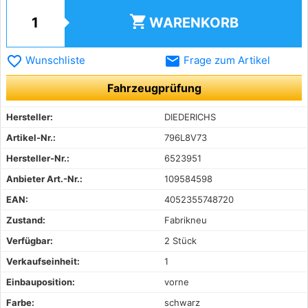
shopping_cart
WARENKORB
favorite_border
email
Wunschliste
Frage zum Artikel
Fahrzeugprüfung
Hersteller:
DIEDERICHS
Artikel-Nr.:
796L8V73
Hersteller-Nr.:
6523951
Anbieter Art.-Nr.:
109584598
EAN:
4052355748720
Zustand:
Fabrikneu
Verfügbar:
2 Stück
Verkaufseinheit:
1
Einbauposition:
vorne
Farbe:
schwarz