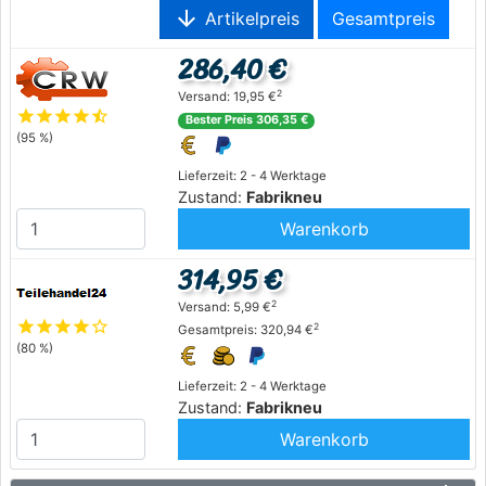
arrow_downward
Artikelpreis
Gesamtpreis
286,40 €
2
Versand: 19,95 €
star
star
star
star
star_half
Bester Preis 306,35 €
(95 %)
Lieferzeit: 2 - 4 Werktage
Zustand:
Fabrikneu
Warenkorb
314,95 €
2
Versand: 5,99 €
star
star
star
star
star_outline
2
Gesamtpreis: 320,94 €
(80 %)
Lieferzeit: 2 - 4 Werktage
Zustand:
Fabrikneu
Warenkorb