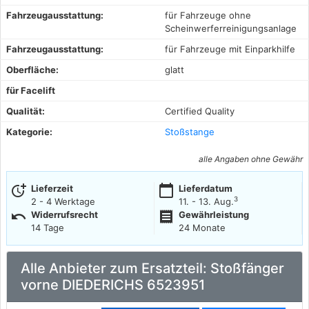
Fahrzeugausstattung:
für Fahrzeuge ohne
Scheinwerferreinigungsanlage
Fahrzeugausstattung:
für Fahrzeuge mit Einparkhilfe
Oberfläche:
glatt
für Facelift
Qualität:
Certified Quality
Kategorie:
Stoßstange
alle Angaben ohne Gewähr
more_time
calendar_today
Lieferzeit
Lieferdatum
3
2 - 4 Werktage
11. - 13. Aug.
undo
receipt
Widerrufsrecht
Gewährleistung
14 Tage
24 Monate
Alle Anbieter zum Ersatzteil: Stoßfänger
vorne DIEDERICHS 6523951