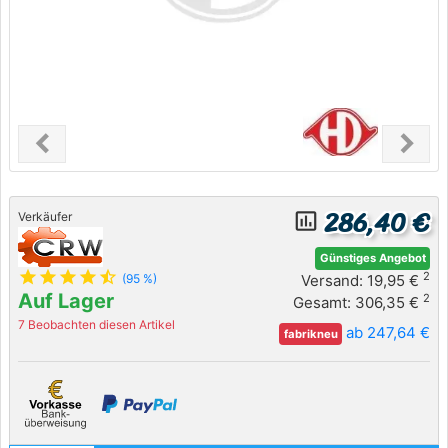
chevron_left
chevron_right
Previous
Next
286,40 €
insert_chart_outlined
Verkäufer
Günstiges Angebot
star
star
star
star
star_half
2
Versand: 19,95 €
(95 %)
Auf Lager
2
Gesamt: 306,35 €
7 Beobachten diesen Artikel
ab 247,64 €
fabrikneu