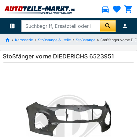
directions_car
favorite
shopping_cart
search
ballot
person
Karosserie
Stoßstange & -teile
Stoßstange
Stoßfänger vorne D
Stoßfänger vorne DIEDERICHS 6523951