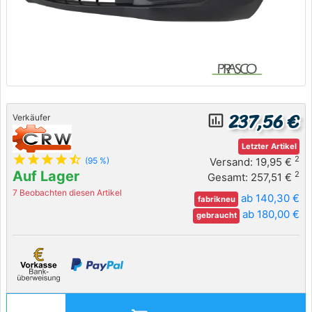
237,56 €
insert_chart_outlined
Verkäufer
Letzter Artikel
star
star
star
star
star_half
2
Versand: 19,95 €
(95 %)
Auf Lager
2
Gesamt: 257,51 €
7 Beobachten diesen Artikel
ab 140,30 €
fabrikneu
ab 180,00 €
gebraucht