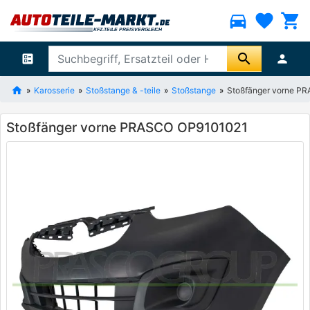
directions_car
favorite
shopping_cart
search
ballot
person
Karosserie
Stoßstange & -teile
Stoßstange
Stoßfänger vorne P
Stoßfänger vorne PRASCO OP9101021