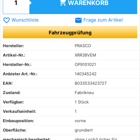
shopping_cart
WARENKORB
favorite_border
email
Wunschliste
Frage zum Artikel
Fahrzeugprüfung
Hersteller:
PRASCO
Artikel-Nr.:
XRR38VEM
Hersteller-Nr.:
OP9101021
Anbieter Art.-Nr.:
140345242
EAN:
8033533423727
Zustand:
Fabrikneu
Verfügbar:
1 Stück
Verkaufseinheit:
1
Einbauposition:
vorne
Oberfläche:
grundiert
mechanisch bearbeitet:
ohne Loch/Löcher für