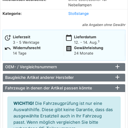
Nebellampen
Kategorie:
Stoßstange
alle Angaben ohne Gewähr
more_time
calendar_today
Lieferzeit
Lieferdatum
3
3 - 5 Werktage
12. - 14. Aug.
undo
receipt
Widerrufsrecht
Gewährleistung
14 Tage
24 Monate
OEM- / Vergleichsnummern
Baugleiche Artikel anderer Hersteller
Fahrzeuge in denen der Artikel passen könnte
WICHTIG!
Die Fahrzeugprüfung ist nur eine
Auswahlhilfe. Diese gibt keine Garantie, dass das
ausgewählte Ersatzteil auch in Ihr Fahrzeug
passt. Wenn möglich vergleichen Sie bitte