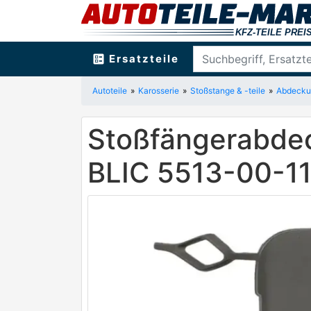
ballot
Ersatzteile
Autoteile
Karosserie
Stoßstange & -teile
Abdecku
Stoßfängerabdec
BLIC 5513-00-1