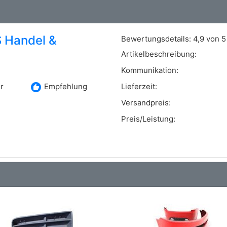
CAMARO Convertible
6.2
298 / 405
 Handel &
Bewertungsdetails:
4,9 von 5
Artikelbeschreibung:
Kommunikation:
recommend
r
Empfehlung
Lieferzeit:
Versandpreis:
Preis/Leistung: