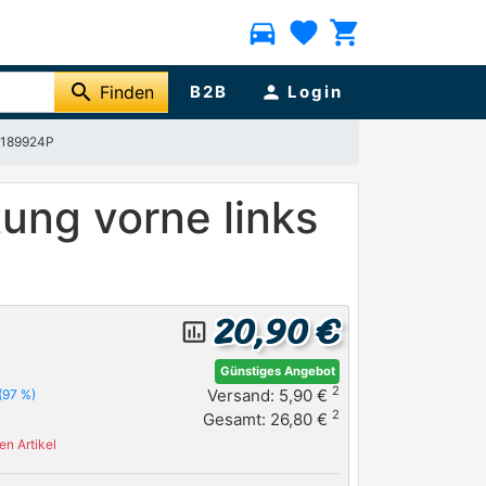
directions_car
favorite
shopping_cart
search
Finden
B2B
person
Login
-1189924P
ung vorne links
20,90 €
insert_chart_outlined
Günstiges Angebot
2
Versand: 5,90 €
(97 %)
2
Gesamt: 26,80 €
n Artikel