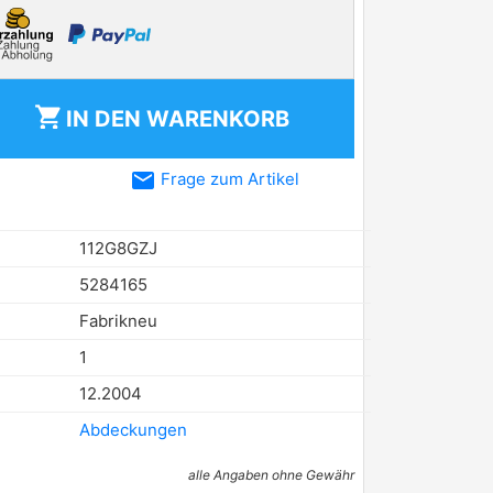
shopping_cart
IN DEN
WARENKORB
email
Frage zum Artikel
112G8GZJ
5284165
Fabrikneu
1
12.2004
Abdeckungen
alle Angaben ohne Gewähr