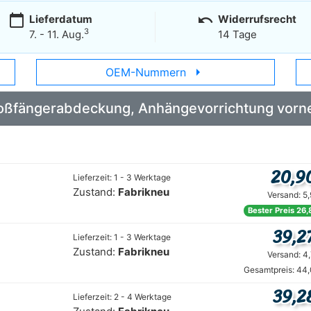
calendar_today
undo
Lieferdatum
Widerrufsrecht
3
7. - 11. Aug.
14 Tage
arrow_right
OEM-Nummern
 Stoßfängerabdeckung, Anhängevorrichtung vor
20,9
Lieferzeit: 1 - 3 Werktage
Zustand:
Fabrikneu
Versand: 5
Bester Preis 26,
39,2
Lieferzeit: 1 - 3 Werktage
Zustand:
Fabrikneu
Versand: 4
Gesamtpreis: 44,
39,2
Lieferzeit: 2 - 4 Werktage