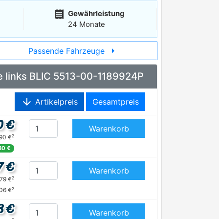
receipt
Gewährleistung
24 Monate
arrow_right
Passende Fahrzeuge
ne links BLIC 5513-00-1189924P
arrow_downward
Artikelpreis
Gesamtpreis
0 €
Warenkorb
2
,90 €
80 €
7 €
Warenkorb
2
,79 €
2
06 €
8 €
Warenkorb