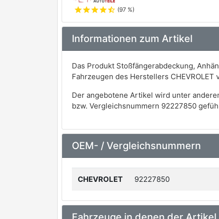
star
star
star
star
star_half
(97 %)
Informationen zum Artikel
Das Produkt Stoßfängerabdeckung, Anhänge
Fahrzeugen des Herstellers CHEVROLET 
Der angebotene Artikel wird unter andere
bzw. Vergleichsnummern 92227850 geführ
OEM- / Vergleichsnummern
CHEVROLET
92227850
Fahrzeuge in denen der Artikel