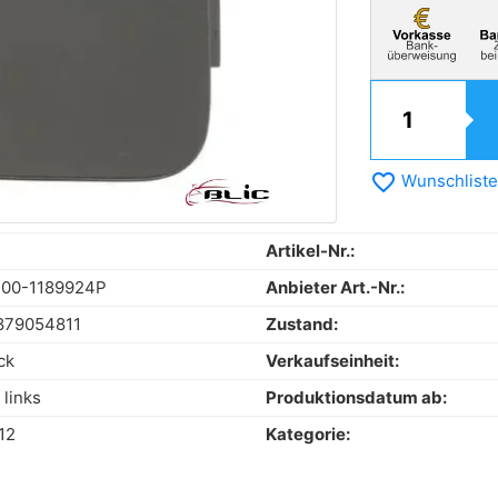
favorite_border
Wunschliste
Artikel-Nr.:
-00-1189924P
Anbieter Art.-Nr.:
879054811
Zustand:
ck
Verkaufseinheit:
 links
Produktionsdatum ab:
12
Kategorie: