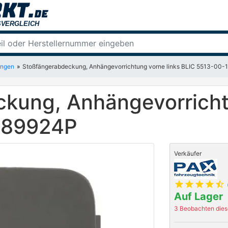
ngen
Stoßfängerabdeckung, Anhängevorrichtung vorne links BLIC 5513-00
kung, Anhängevorricht
189924P
Verkäufer
star
star
star
star
star_half
Auf Lager
3 Beobachten diese