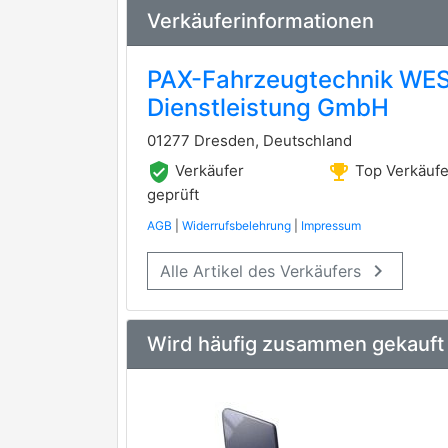
Verkäuferinformationen
1006ABU
CHEVROLET
PAX-Fahrzeugtechnik WES
Dienstleistung GmbH
01277 Dresden, Deutschland
verified_user
emoji_events
Verkäufer
Top Verkäufe
geprüft
AGB
|
Widerrufsbelehrung
|
Impressum
keyboard_arrow_right
Alle Artikel des Verkäufers
Wird häufig zusammen gekauft