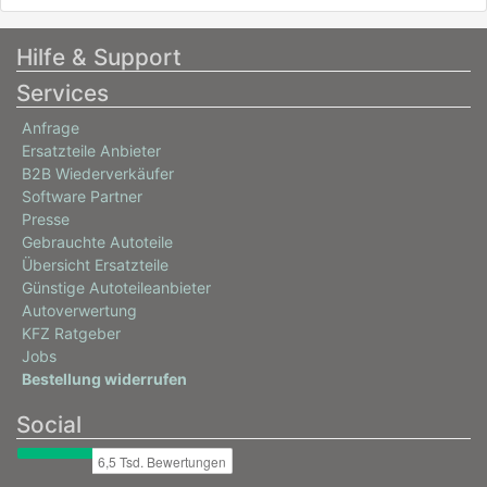
10/2023 - heute
0603CLP
Hilfe & Support
VW
Services
ID.4 (E21)
Anfrage
Pro
Ersatzteile Anbieter
128 / 174
B2B Wiederverkäufer
11/2021 - heute
Software Partner
Presse
0603CSY
Gebrauchte Autoteile
VW
Übersicht Ersatzteile
Günstige Autoteileanbieter
ID.4 (E21)
Autoverwertung
PRO 4motion
KFZ Ratgeber
210 / 286
Jobs
Bestellung widerrufen
09/2023 - heute
Social
0603CLN
VW
ID.4 (E21)