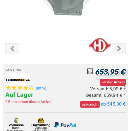
chevron_left
chevron_right
Previous
Next
653,95 €
insert_chart_outlined
Verkäufer
Letzter Artikel
star
star
star
star
star_outline
2
Versand: 5,99 €
(80 %)
Auf Lager
2
Gesamt: 659,94 €
2 Beobachten diesen Artikel
ab 545,00 €
gebraucht