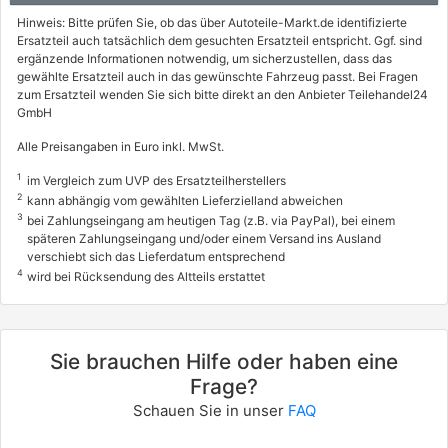
ID.4 (E21)
Hinweis: Bitte prüfen Sie, ob das über Autoteile-Markt.de identifizierte
Ersatzteil auch tatsächlich dem gesuchten Ersatzteil entspricht. Ggf. sind
Performance
ergänzende Informationen notwendig, um sicherzustellen, dass das
150 / 204
gewählte Ersatzteil auch in das gewünschte Fahrzeug passt. Bei Fragen
zum Ersatzteil wenden Sie sich bitte direkt an den Anbieter Teilehandel24
05/2020 - heute
GmbH
0603CRK
Alle Preisangaben in Euro inkl. MwSt.
VW
1
im Vergleich zum UVP des Ersatzteilherstellers
ID.4 (E21)
2
kann abhängig vom gewählten Lieferzielland abweichen
PRO
3
bei Zahlungseingang am heutigen Tag (z.B. via PayPal), bei einem
späteren Zahlungseingang und/oder einem Versand ins Ausland
195 / 265
verschiebt sich das Lieferdatum entsprechend
4
07/2022 - heute
wird bei Rücksendung des Altteils erstattet
0603CSX
VW
Sie brauchen Hilfe oder haben eine
ID.4 (E21)
Frage?
PRO
Schauen Sie in unser
FAQ
210 / 286