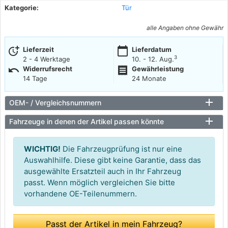
Kategorie:
Tür
alle Angaben ohne Gewähr
more_time
calendar_today
Lieferzeit
Lieferdatum
3
2 - 4 Werktage
10. - 12. Aug.
undo
receipt
Widerrufsrecht
Gewährleistung
14 Tage
24 Monate
OEM- / Vergleichsnummern
Fahrzeuge in denen der Artikel passen könnte
WICHTIG!
Die Fahrzeugprüfung ist nur eine
Auswahlhilfe. Diese gibt keine Garantie, dass das
ausgewählte Ersatzteil auch in Ihr Fahrzeug
passt. Wenn möglich vergleichen Sie bitte
vorhandene OE-Teilenummern.
Passt der Artikel in mein Fahrzeug?