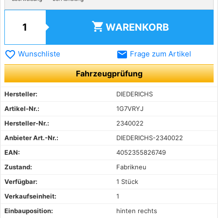
shopping_cart
WARENKORB
favorite_border
email
Wunschliste
Frage zum Artikel
Fahrzeugprüfung
Hersteller:
DIEDERICHS
Artikel-Nr.:
1G7VRYJ
Hersteller-Nr.:
2340022
Anbieter Art.-Nr.:
DIEDERICHS-2340022
EAN:
4052355826749
Zustand:
Fabrikneu
Verfügbar:
1 Stück
Verkaufseinheit:
1
Einbauposition:
hinten rechts