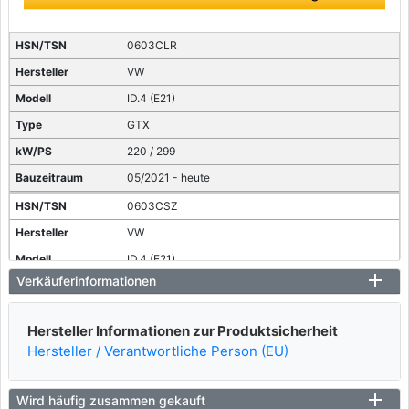
0603CLR
VW
ID.4 (E21)
GTX
220 / 299
05/2021 - heute
0603CSZ
VW
ID.4 (E21)
Verkäuferinformationen
GTX 4motion
250 / 340
Hersteller Informationen zur Produktsicherheit
10/2023 - heute
Hersteller / Verantwortliche Person (EU)
0603CLQ, 0603CQL
VW
Wird häufig zusammen gekauft