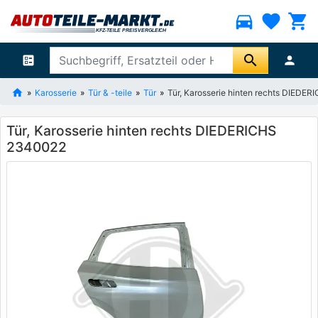
directions_car
favorite
shopping_cart
search
ballot
person
Karosserie
Tür & -teile
Tür
Tür, Karosserie hinten rechts DIEDE
Tür, Karosserie hinten rechts DIEDERICHS
2340022