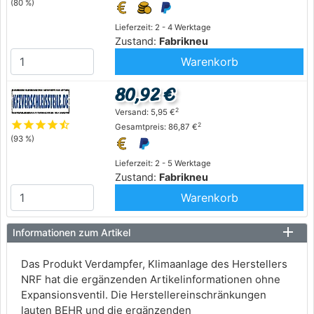
(80 %)
Lieferzeit: 2 - 4 Werktage
Zustand:
Fabrikneu
Warenkorb
80,92 €
2
Versand: 5,95 €
star
star
star
star
star_half
2
Gesamtpreis: 86,87 €
(93 %)
Lieferzeit: 2 - 5 Werktage
Zustand:
Fabrikneu
Warenkorb
Informationen zum Artikel
Das Produkt Verdampfer, Klimaanlage des Herstellers
NRF hat die ergänzenden Artikelinformationen ohne
Expansionsventil. Die Herstellereinschränkungen
lauten BEHR und die ergänzenden