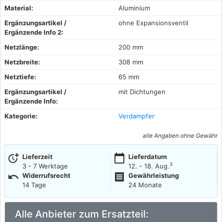
Material:
Aluminium
Ergänzungsartikel /
ohne Expansionsventil
Ergänzende Info 2:
Netzlänge:
200 mm
Netzbreite:
308 mm
Netztiefe:
65 mm
Ergänzungsartikel /
mit Dichtungen
Ergänzende Info:
Kategorie:
Verdampfer
alle Angaben ohne Gewähr
more_time
calendar_today
Lieferzeit
Lieferdatum
3
3 - 7 Werktage
12. - 18. Aug.
undo
receipt
Widerrufsrecht
Gewährleistung
14 Tage
24 Monate
Alle Anbieter zum Ersatzteil: