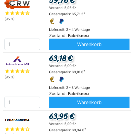
59,76 €
2
Versand: 5,95 €
star
star
star
star
star_half
2
Gesamtpreis: 65,71 €
(95 %)
Lieferzeit: 2 - 4 Werktage
Zustand:
Fabrikneu
Warenkorb
63,18 €
2
Versand: 6,00 €
star
star
star
star
star_half
2
Gesamtpreis: 69,18 €
(95 %)
Lieferzeit: 2 - 3 Werktage
Zustand:
Fabrikneu
Warenkorb
63,95 €
2
Versand: 5,99 €
star
star
star
star
star_outline
2
Gesamtpreis: 69,94 €