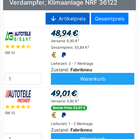
Verdampfer, Klimaanlage NRF 36122
arrow_downward
Artikelpreis
Gesamtpreis
48,94 €
2
Versand: 6,90 €
star
star
star
star
star_half
2
Gesamtpreis: 55,84 €
(96 %)
Lieferzeit: 3 - 7 Werktage
Zustand:
Fabrikneu
Warenkorb
49,01 €
2
Versand: 4,90 €
star
star
star
star
star_half
Bester Preis 53,91 €
(96 %)
Lieferzeit: 1 - 2 Werktage
Zustand:
Fabrikneu
Warenkorb