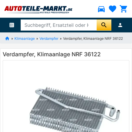
directions_car
favorite
shopping_cart
search
ballot
person
Klimaanlage
Verdampfer
Verdampfer, Klimaanlage NRF 36122
Verdampfer, Klimaanlage NRF 36122