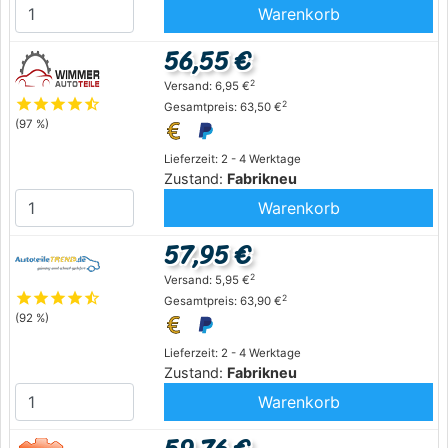
Warenkorb
56,55 €
2
Versand: 6,95 €
star
star
star
star
star_half
2
Gesamtpreis: 63,50 €
(97 %)
Lieferzeit: 2 - 4 Werktage
Zustand:
Fabrikneu
Warenkorb
57,95 €
2
Versand: 5,95 €
star
star
star
star
star_half
2
Gesamtpreis: 63,90 €
(92 %)
Lieferzeit: 2 - 4 Werktage
Zustand:
Fabrikneu
Warenkorb