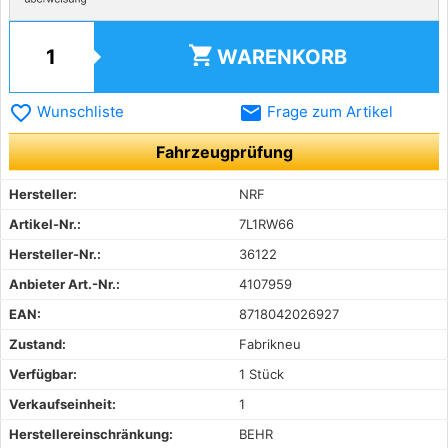
shopping_cart
WARENKORB
favorite_border
email
Wunschliste
Frage zum Artikel
Fahrzeugprüfung
Hersteller:
NRF
Artikel-Nr.:
7L1RW66
Hersteller-Nr.:
36122
Anbieter Art.-Nr.:
4107959
EAN:
8718042026927
Zustand:
Fabrikneu
Verfügbar:
1 Stück
Verkaufseinheit:
1
Herstellereinschränkung:
BEHR