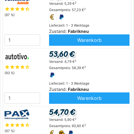
2
Versand: 5,29 €
star
star
star
star
star_half
2
Gesamtpreis: 57,23 €
(97 %)
Lieferzeit: 1 - 3 Werktage
Zustand:
Fabrikneu
Warenkorb
53,60 €
2
Versand: 4,79 €
star
star
star
star
star_half
2
Gesamtpreis: 58,39 €
(93 %)
Lieferzeit: 1 - 3 Werktage
Zustand:
Fabrikneu
Warenkorb
54,70 €
2
Versand: 5,90 €
star
star
star
star
star_half
2
Gesamtpreis: 60,60 €
(97 %)