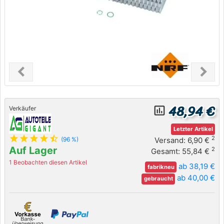
chevron_left
chevron_right
Previous
Next
48,94 €
insert_chart_outlined
Verkäufer
Letzter Artikel
star
star
star
star
star_half
2
Versand: 6,90 €
(96 %)
Auf Lager
2
Gesamt: 55,84 €
1 Beobachten diesen Artikel
ab 38,19 €
fabrikneu
ab 40,00 €
gebraucht