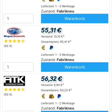
Lieferzeit: 1 - 3 Werktage
Zustand:
Fabrikneu
Warenkorb
55,31 €
2
Versand: 10,10 €
star
star
star
star
star_half
2
Gesamtpreis: 65,41 €
(93 %)
Lieferzeit: 1 - 3 Werktage
Zustand:
Fabrikneu
Warenkorb
56,32 €
2
Versand: 6,90 €
star
star
star
star
star_half
2
Gesamtpreis: 63,22 €
(93 %)
Lieferzeit: 1 - 2 Werktage
Zustand:
Fabrikneu