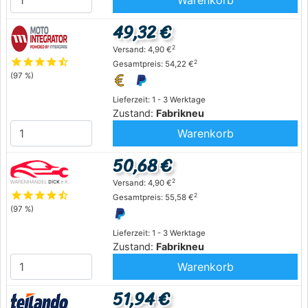
49,32 €
2
Versand: 4,90 €
star
star
star
star
star_half
2
Gesamtpreis: 54,22 €
(97 %)
Lieferzeit: 1 - 3 Werktage
Zustand:
Fabrikneu
Warenkorb
50,68 €
2
Versand: 4,90 €
star
star
star
star
star_half
2
Gesamtpreis: 55,58 €
(97 %)
Lieferzeit: 1 - 3 Werktage
Zustand:
Fabrikneu
Warenkorb
51,94 €