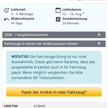
more_time
calendar_today
Lieferzeit
Lieferdatum
3
3 - 5 Werktage
12. - 14. Aug.
undo
receipt
Widerrufsrecht
Gewährleistung
14 Tage
24 Monate
OEM- / Vergleichsnummern
Fahrzeuge in denen der Artikel passen könnte
WICHTIG!
Die Fahrzeugprüfung ist nur eine
Auswahlhilfe. Diese gibt keine Garantie, dass das
ausgewählte Ersatzteil auch in Ihr Fahrzeug
passt. Wenn möglich vergleichen Sie bitte
vorhandene OE-Teilenummern.
Passt der Artikel in mein Fahrzeug?
4136AIO