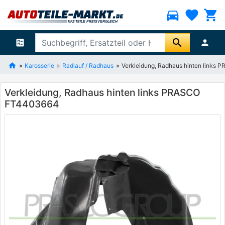
directions_car
favorite
shopping_cart
search
ballot
person
Karosserie
Radlauf / Radhaus
Verkleidung, Radhaus hinten links
Verkleidung, Radhaus hinten links PRASCO
FT4403664