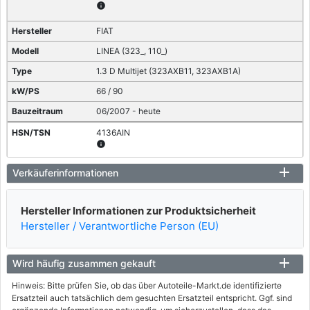
info
FIAT
LINEA (323_, 110_)
1.3 D Multijet (323AXB11, 323AXB1A)
66 / 90
06/2007 - heute
4136AIN
info
FIAT
Verkäuferinformationen
LINEA (323_, 110_)
Hersteller Informationen zur Produktsicherheit
1.4
Hersteller / Verantwortliche Person (EU)
57 / 77
06/2007 - heute
Wird häufig zusammen gekauft
4136AJR
info
Hinweis: Bitte prüfen Sie, ob das über Autoteile-Markt.de identifizierte
Ersatzteil auch tatsächlich dem gesuchten Ersatzteil entspricht. Ggf. sind
FIAT