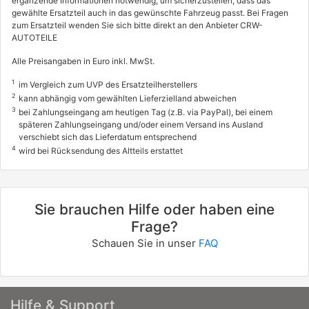
ergänzende Informationen notwendig, um sicherzustellen, dass das
gewählte Ersatzteil auch in das gewünschte Fahrzeug passt. Bei Fragen
LINEA (323_, 110_)
zum Ersatzteil wenden Sie sich bitte direkt an den Anbieter CRW-
AUTOTEILE
1.4 T-Jet (323AXC1A)
88 / 120
Alle Preisangaben in Euro inkl. MwSt.
05/2007 - heute
1
im Vergleich zum UVP des Ersatzteilherstellers
2
kann abhängig vom gewählten Lieferzielland abweichen
4136AMH
3
info
bei Zahlungseingang am heutigen Tag (z.B. via PayPal), bei einem
späteren Zahlungseingang und/oder einem Versand ins Ausland
FIAT
verschiebt sich das Lieferdatum entsprechend
4
wird bei Rücksendung des Altteils erstattet
LINEA (323_, 110_)
1.6 D Multijet
77 / 105
Sie brauchen Hilfe oder haben eine
06/2009 - heute
Frage?
Schauen Sie in unser
FAQ
Hilfe & Support