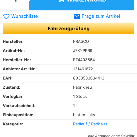
favorite_border
email
Wunschliste
Frage zum Artikel
Fahrzeugprüfung
Hersteller:
PRASCO
Artikel-Nr.:
J7KYPPR9
Hersteller-Nr.:
FT4403664
Anbieter Art.-Nr.:
131461872
EAN:
8033533634413
Zustand:
Fabrikneu
Verfügbar:
1 Stück
Verkaufseinheit:
1
Einbauposition:
hinten links
Kategorie:
Radlauf / Radhaus
alle Angaben ohne Gewähr