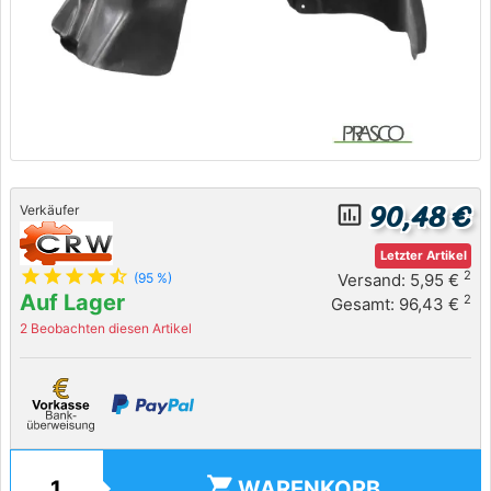
90,48 €
insert_chart_outlined
Verkäufer
Letzter Artikel
star
star
star
star
star_half
2
Versand: 5,95 €
(95 %)
Auf Lager
2
Gesamt: 96,43 €
2 Beobachten diesen Artikel
shopping_cart
WARENKORB