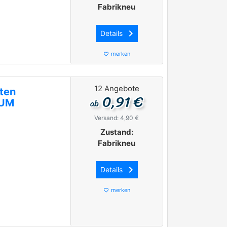
Fabrikneu
keyboard_arrow_right
Details
merken
favorite_border
12 Angebote
ten
0,91 €
ab
GUM
Versand: 4,90 €
Zustand:
Fabrikneu
keyboard_arrow_right
Details
merken
favorite_border