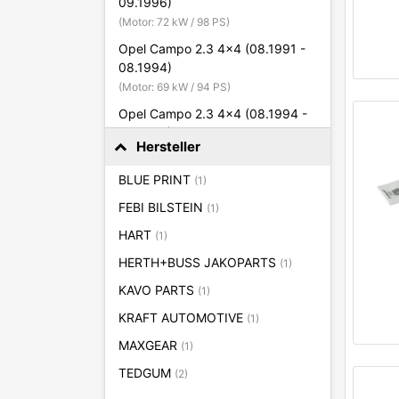
09.1996)
(Motor: 72 kW / 98 PS)
Opel Campo 2.3 4x4 (08.1991 -
08.1994)
(Motor: 69 kW / 94 PS)
Opel Campo 2.3 4x4 (08.1994 -
09.1996)
Hersteller
(Motor: 72 kW / 98 PS)
Opel Campo 2.5 D (08.1991 -
BLUE PRINT
(1)
06.1994)
FEBI BILSTEIN
(1)
(Motor: 56 kW / 76 PS)
HART
(1)
Opel Campo 2.5 D 4x4 (08.1991
- 06.1994)
HERTH+BUSS JAKOPARTS
(1)
(Motor: 56 kW / 76 PS)
KAVO PARTS
(1)
Opel Campo 2.5 DTI (07.2001 -
KRAFT AUTOMOTIVE
(1)
12.2001)
MAXGEAR
(1)
(Motor: 74 kW / 101 PS)
TEDGUM
Opel Campo 2.5 DTI 4x4
(2)
(07.2001 - 12.2001)