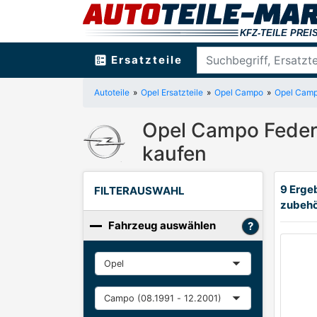
ballot
Ersatzteile
Autoteile
Opel Ersatzteile
Opel Campo
Opel Camp
Opel Campo Feder
kaufen
9 Erge
FILTERAUSWAHL
zubeh
Fahrzeug auswählen
Hersteller
Baureihe