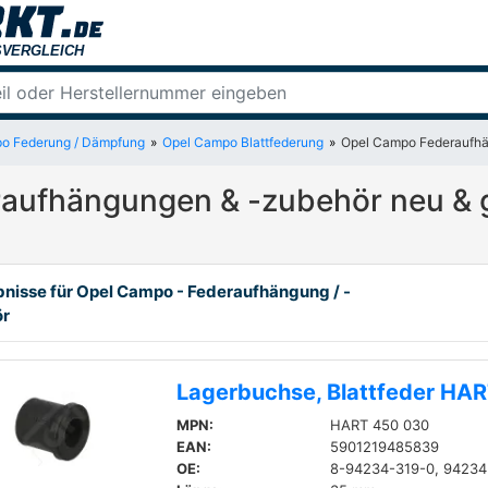
o Federung / Dämpfung
Opel Campo Blattfederung
Opel Campo Federaufhä
aufhängungen & -zubehör neu & 
bnisse für Opel Campo - Federaufhängung / -
ör
Lagerbuchse, Blattfeder HA
MPN:
HART 450 030
EAN:
5901219485839
OE:
8-94234-319-0, 94234