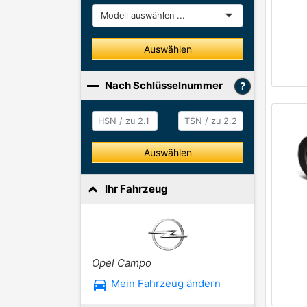
Modell
Auswählen
Nach Schlüsselnummer
HSN / zu 2.1
HSN / zu 2.2
Auswählen
Ihr Fahrzeug
Opel Campo
directions_car
Mein Fahrzeug ändern