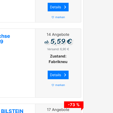
keyboard_arrow_right
Details
merken
favorite_border
14 Angebote
chse
5,59 €
ab
19
Versand: 6,90 €
Zustand:
Fabrikneu
keyboard_arrow_right
Details
merken
favorite_border
-73 %
17 Angebote
I BILSTEIN