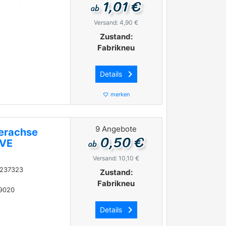
1,01 €
ab
Versand: 4,90 €
Zustand:
Fabrikneu
keyboard_arrow_right
Details
merken
favorite_border
9 Angebote
terachse
0,50 €
ab
IVE
Versand: 10,10 €
237323
Zustand:
Fabrikneu
09020
keyboard_arrow_right
Details