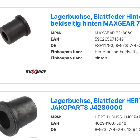
Lagerbuchse, Blattfeder Hin
beidseitig hinten MAXGEAR 
MPN:
MAXGEAR 72-3069
EAN:
5902659716491
OE:
PSE11790, 8-97357-49
Einbauposition:
Hinterachse beidseitig
Einbauposition:
hinten
Lagerbuchse, Blattfeder H
JAKOPARTS J4289000
MPN:
HERTH+BUSS JAKOPAR
EAN:
4029416373948
OE:
8-97357-492-0, 13 94