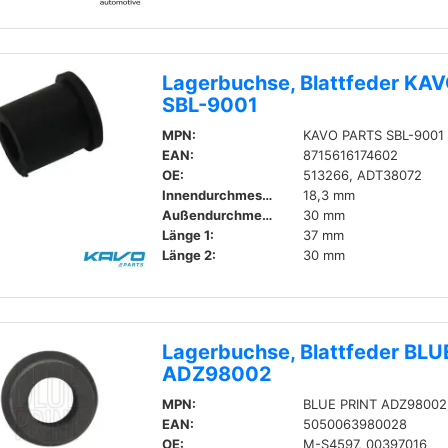
Lagerbuchse, Blattfeder KA
SBL-9001
MPN:
KAVO PARTS SBL-9001
EAN:
8715616174602
OE:
513266, ADT38072
Innendurchmesser:
18,3 mm
Außendurchmesser:
30 mm
Länge 1:
37 mm
Länge 2:
30 mm
Lagerbuchse, Blattfeder BLU
ADZ98002
MPN:
BLUE PRINT ADZ98002
EAN:
5050063980028
OE:
M-S4597, 00397016