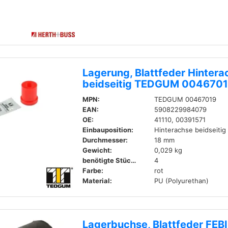
Lagerung, Blattfeder Hintera
beidseitig TEDGUM 004670
MPN:
TEDGUM 00467019
EAN:
5908229984079
OE:
41110, 00391571
Einbauposition:
Hinterachse beidseitig
Durchmesser:
18 mm
Gewicht:
0,029 kg
benötigte Stückzahl:
4
Farbe:
rot
Material:
PU (Polyurethan)
Lagerbuchse, Blattfeder FEB