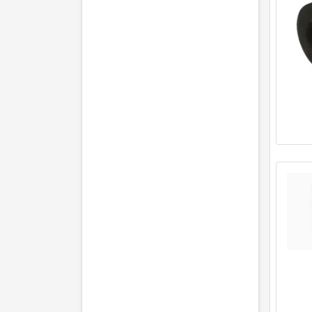
(Motor: 74 kW / 101 PS)
Opel Campo 3.1 TD (12.1992 -
06.2001)
(Motor: 80 kW / 109 PS)
Opel Campo 3.1 TD 4x4 (12.1992
- 06.2001)
(Motor: 80 kW / 109 PS)