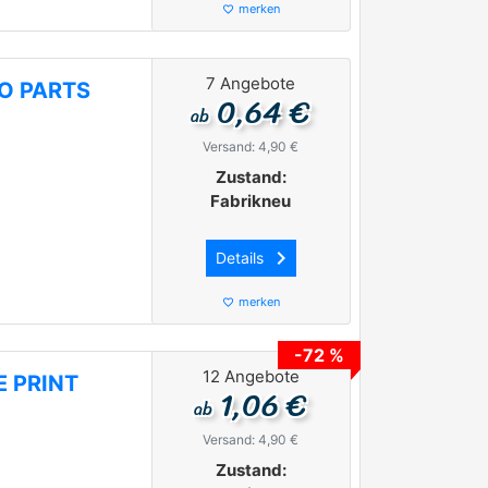
merken
favorite_border
7 Angebote
VO PARTS
0,64 €
ab
Versand: 4,90 €
Zustand:
Fabrikneu
keyboard_arrow_right
Details
merken
favorite_border
-72 %
12 Angebote
E PRINT
1,06 €
ab
Versand: 4,90 €
Zustand: