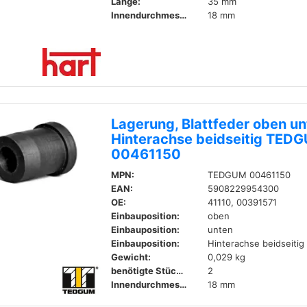
Länge:
35 mm
Innendurchmesser:
18 mm
Lagerung, Blattfeder oben un
Hinterachse beidseitig TED
00461150
MPN:
TEDGUM 00461150
EAN:
5908229954300
OE:
41110, 00391571
Einbauposition:
oben
Einbauposition:
unten
Einbauposition:
Hinterachse beidseitig
Gewicht:
0,029 kg
benötigte Stückzahl:
2
Innendurchmesser:
18 mm