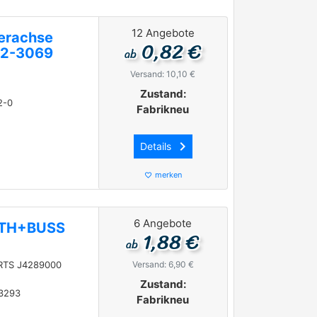
12 Angebote
terachse
0,82 €
ab
72-3069
Versand: 10,10 €
Zustand:
2-0
Fabrikneu
keyboard_arrow_right
Details
merken
favorite_border
6 Angebote
ERTH+BUSS
1,88 €
ab
TS J4289000
Versand: 6,90 €
Zustand:
 3293
Fabrikneu