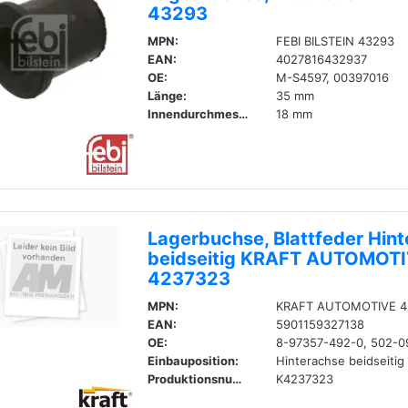
43293
MPN:
FEBI BILSTEIN 43293
EAN:
4027816432937
OE:
M-S4597, 00397016
Länge:
35 mm
Innendurchmesser:
18 mm
Lagerbuchse, Blattfeder Hin
beidseitig KRAFT AUTOMOT
4237323
MPN:
KRAFT AUTOMOTIVE 4
EAN:
5901159327138
OE:
8-97357-492-0, 502-
Einbauposition:
Hinterachse beidseitig
Produktionsnummer:
K4237323