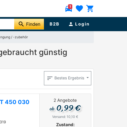
directions_car
favorite
shopping_cart
1
search
Finden
B2B
person
Login
ngung / -zubehör
gebraucht günstig
sort
Bestes Ergebnis
2 Angebote
RT 450 030
0,99 €
ab
Versand: 10,10 €
319
Zustand: