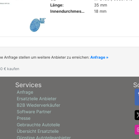
Länge:
35 mm
Innendurchmesser:
18 mm
ne Anfrage stellen um weitere Anbieter zu erreichen:
Anfrage »
0 € kaufen
Services
S
Anfrage
Ersatzteile Anbieter
B2B Wiederverkäufer
Software Partner
Presse
Gebrauchte Autoteile
Übersicht Ersatzteile
Günstige Autoteileanbieter