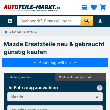
directions_car
favorite
shopping_cart
search
ballot
person
Mazda Ersatzteile
Mazda Ersatzteile neu & gebraucht
günstig kaufen
Fahrzeug wählen
Fahrzeug wählen
Schlüsselnummer (KBA)
Ihr Fahrzeug auswählen
Hersteller
Baureihe