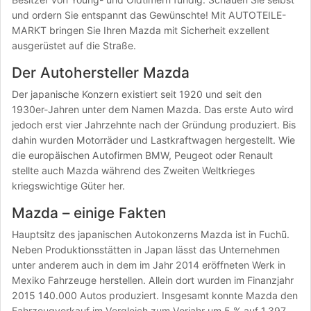
und ordern Sie entspannt das Gewünschte! Mit AUTOTEILE-
MARKT bringen Sie Ihren Mazda mit Sicherheit exzellent
ausgerüstet auf die Straße.
Der Autohersteller Mazda
Der japanische Konzern existiert seit 1920 und seit den
1930er-Jahren unter dem Namen Mazda. Das erste Auto wird
jedoch erst vier Jahrzehnte nach der Gründung produziert. Bis
dahin wurden Motorräder und Lastkraftwagen hergestellt. Wie
die europäischen Autofirmen BMW, Peugeot oder Renault
stellte auch Mazda während des Zweiten Weltkrieges
kriegswichtige Güter her.
Mazda – einige Fakten
Hauptsitz des japanischen Autokonzerns Mazda ist in Fuchū.
Neben Produktionsstätten in Japan lässt das Unternehmen
unter anderem auch in dem im Jahr 2014 eröffneten Werk in
Mexiko Fahrzeuge herstellen. Allein dort wurden im Finanzjahr
2015 140.000 Autos produziert. Insgesamt konnte Mazda den
Fahrzeugverkauf im Vergleich zum Vorjahr um 5 % auf 1.397