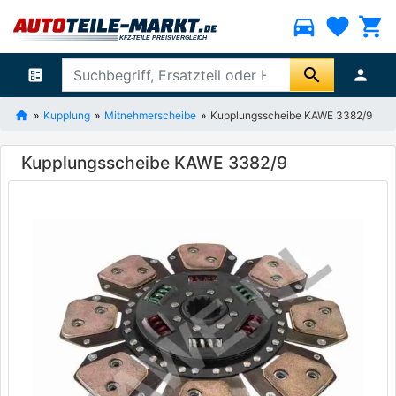
directions_car
favorite
shopping_cart
search
ballot
person
Kupplung
Mitnehmerscheibe
Kupplungsscheibe KAWE 3382/9
Kupplungsscheibe KAWE 3382/9