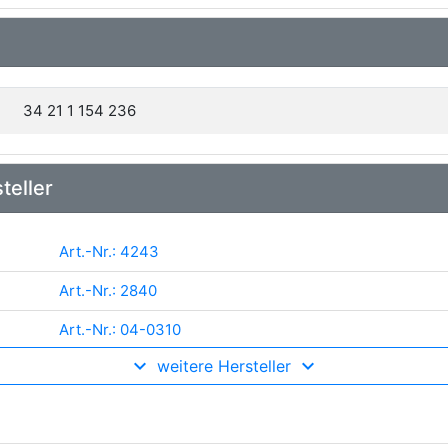
34 21 1 154 236
teller
Art.-Nr.: 4243
Art.-Nr.: 2840
Art.-Nr.: 04-0310
weitere Hersteller
Art.-Nr.: 04097
Art.-Nr.: A 12 114
Art.-Nr.: LW43201