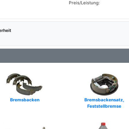
Preis/Leistung:
Art.-Nr.: BBW1010
Art.-Nr.: WC1272BE
Art.-Nr.: 4243
erheit
Art.-Nr.: R20016A1
Art.-Nr.: 212009J
Art.-Nr.: BWF122
Art.-Nr.: 314 154 0001
Art.-Nr.: VWC206
Art.-Nr.: RZ-3254
Bremsbacken
Bremsbackensatz,
Feststellbremse
Art.-Nr.: 1.20.098NP
Art.-Nr.: BWC3043
Art.-Nr.: C1520.16