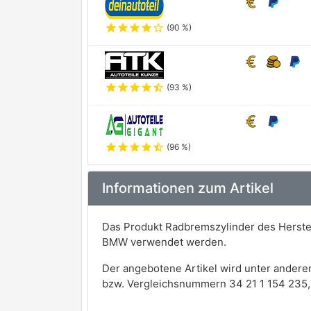
star
star
star
star
star_outline
(90 %)
star
star
star
star
star_half
(93 %)
star
star
star
star
star_half
(96 %)
Informationen zum Artikel
Das Produkt Radbremszylinder des Herste
BMW verwendet werden.
Der angebotene Artikel wird unter andere
bzw. Vergleichsnummern 34 21 1 154 235, 