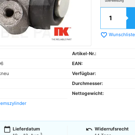
favorite_border
Wunschliste
Artikel-Nr.:
06
EAN:
kneu
Verfügbar:
Durchmesser:
Nettogewicht:
emszylinder
calendar_today
undo
Lieferdatum
Widerrufsrecht
3