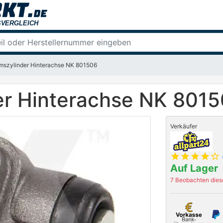
mszylinder Hinterachse NK 801506
r Hinterachse NK 801
Verkäufer
star
star
star
star
star_outline
Auf Lager
7 Beobachten diese