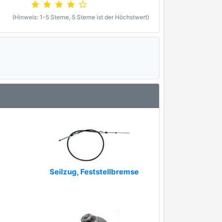
star
star
star
star
star_outline
(Hinweis: 1-5 Sterne, 5 Sterne ist der Höchstwert)
Seilzug, Feststellbremse