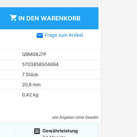
shopping_cart
IN DEN
WARENKORB
email
Frage zum Artikel
Q8MG8J7P
5703858504694
7 Stück
20,6 mm
0,42 kg
alle Angaben ohne Gewähr
receipt
Gewährleistung