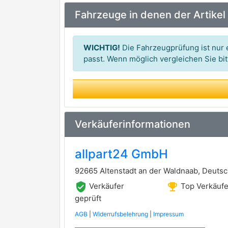
premium Marke
Fahrzeuge in denen der Artikel
BOSCH
premium Marke
MAPCO
WICHTIG!
Die Fahrzeugprüfung ist nur e
METZGER AUTOTEILE
passt. Wenn möglich vergleichen Sie b
TRISCAN
premium Marke
TOPRAN
FERODO
premium Marke
Verkäuferinformationen
ATE
premium Marke
allpart24 GmbH
TRW
premium Marke
92665 Altenstadt an der Waldnaab, Deuts
AKRON-MALÒ
verified_user
emoji_events
Verkäufer
Top Verkäufe
APEC
geprüft
AGB
|
Widerrufsbelehrung
|
Impressum
BENDIX