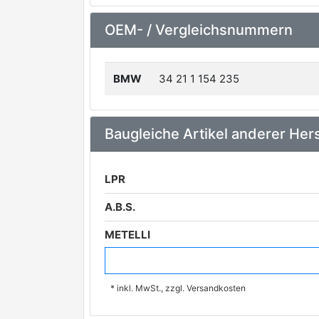
OEM- / Vergleichsnummern
BMW
34 21 1 154 235
Baugleiche Artikel anderer Hers
LPR
A.B.S.
METELLI
FEBI BILSTEIN
premium Marke
* inkl. MwSt., zzgl. Versandkosten
BREMBO
premium Marke
DELPHI