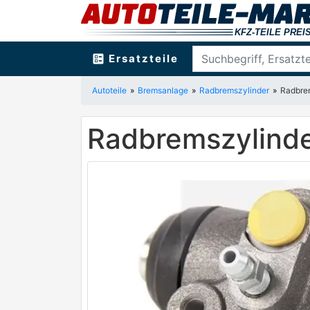
ballot
Ersatzteile
Autoteile
Bremsanlage
Radbremszylinder
Radbre
Radbremszylinde