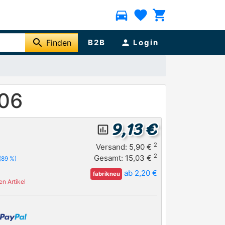
directions_car
favorite
shopping_cart
search
Finden
B2B
person
Login
506
9,13 €
insert_chart_outlined
2
Versand: 5,90 €
2
Gesamt: 15,03 €
(89 %)
ab 2,20 €
fabrikneu
n Artikel