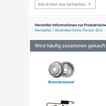
keyboard_arrow_right
Alle Artikel des Verkäufers
BORG & BECK
Brake ENGINEERING
EURODEAL AUTOPARTS
Hersteller Informationen zur Produktsich
Hersteller / Verantwortliche Person (EU)
FTE
JURID
Wird häufig zusammen gekauft
LUCAS ELECTRICAL
MEYLE
premium Marke
MOTAQUIP
OPTIMAL
Bremstrommel
PEX
QUINTON HAZELL
REMSA