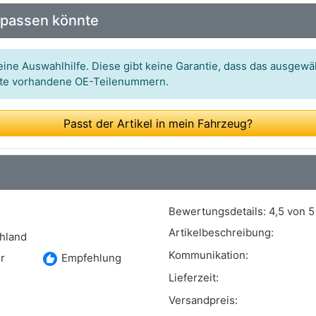
 passen könnte
Art.-Nr.: 0 986 475 508
Art.-Nr.: 2768
ine Auswahlhilfe. Diese gibt keine Garantie, dass das ausgewäh
itte vorhandene OE-Teilenummern.
Art.-Nr.: 101-310
Art.-Nr.: 8130 11011
Passt der Artikel in mein Fahrzeug?
Art.-Nr.: 500 503
Art.-Nr.: FHW055
Art.-Nr.: 03.3220-3201.3
Bewertungsdetails:
4,5 von 5
Art.-Nr.: BWF122
Artikelbeschreibung:
chland
Art.-Nr.: 89709
Kommunikation:
recommend
r
Empfehlung
Art.-Nr.: BCY1104
Lieferzeit:
Versandpreis:
Art.-Nr.: 212009B