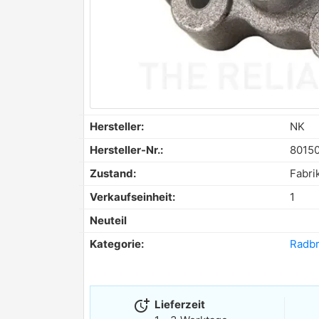
Hersteller:
NK
Hersteller-Nr.:
8015
Zustand:
Fabri
Verkaufseinheit:
1
Neuteil
Kategorie:
Radbr
more_time
Lieferzeit