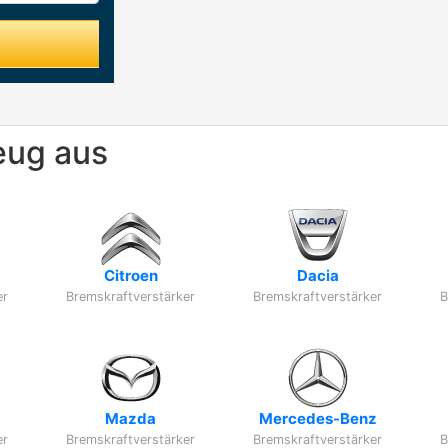
eug aus
Citroen
Dacia
er
Bremskraftverstärker
Bremskraftverstärker
B
Mazda
Mercedes-Benz
er
Bremskraftverstärker
Bremskraftverstärker
B