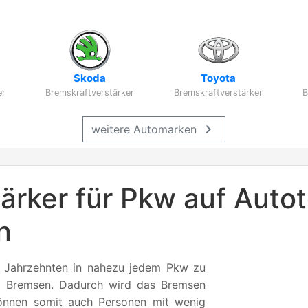
Skoda
Toyota
er
Bremskraftverstärker
Bremskraftverstärker
B
chevron_right
weitere Automarken
ärker für Pkw auf Autot
n
it Jahrzehnten in nahezu jedem Pkw zu
im Bremsen. Dadurch wird das Bremsen
önnen somit auch Personen mit wenig