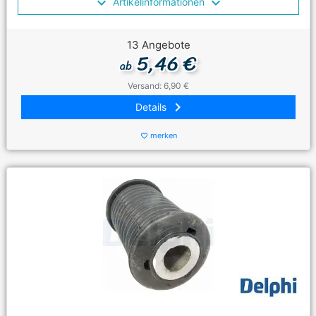
Artikelinformationen
13 Angebote
5,46 €
ab
Versand: 6,90 €
keyboard_arrow_right
Details
merken
favorite_border