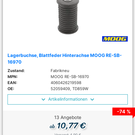
Lagerbuchse, Blattfeder Hinterachse MOOG RE-SB-
16970
Zustand:
Fabrikneu
MPN:
MOOG RE-SB-16970
EAN:
4060426219598
OE:
52059409, TD859W
Artikelinformationen
-74 %
13 Angebote
10,77 €
ab
Versand: 4,90 €