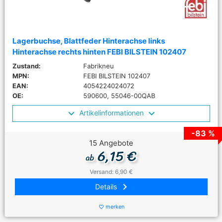
Lagerbuchse, Blattfeder Hinterachse links
Hinterachse rechts hinten FEBI BILSTEIN 102407
Zustand:
Fabrikneu
MPN:
FEBI BILSTEIN 102407
EAN:
4054224024072
OE:
590600, 55046-00QAB
Artikelinformationen
-83 %
15 Angebote
6,15 €
ab
Versand: 6,90 €
keyboard_arrow_right
Details
merken
favorite_border