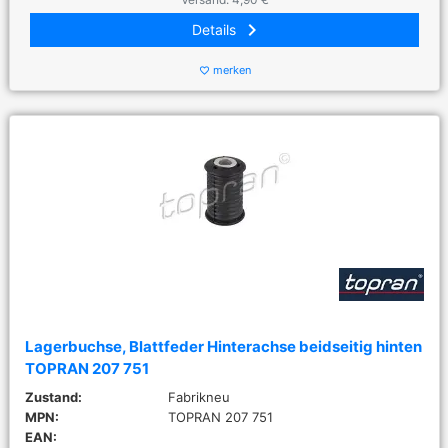
keyboard_arrow_right
Details
merken
favorite_border
Lagerbuchse, Blattfeder Hinterachse beidseitig hinten
TOPRAN 207 751
Zustand:
Fabrikneu
MPN:
TOPRAN 207 751
EAN: