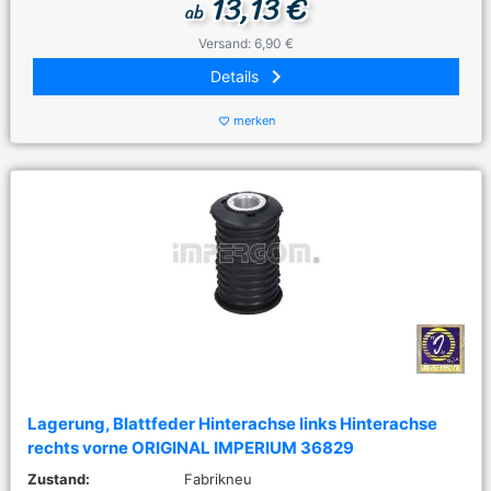
13,13 €
ab
Versand: 6,90 €
keyboard_arrow_right
Details
merken
favorite_border
Lagerung, Blattfeder Hinterachse links Hinterachse
rechts vorne ORIGINAL IMPERIUM 36829
Zustand:
Fabrikneu