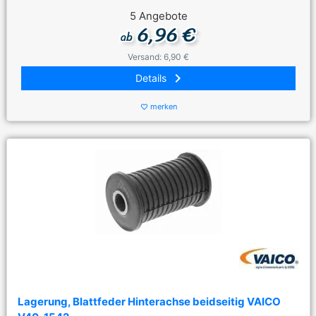
5 Angebote
6,96 €
ab
Versand: 6,90 €
keyboard_arrow_right
Details
merken
favorite_border
Lagerung, Blattfeder Hinterachse beidseitig VAICO