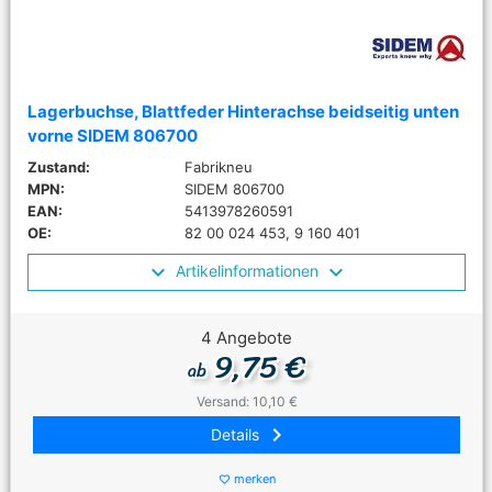
Lagerbuchse, Blattfeder Hinterachse beidseitig unten
vorne SIDEM 806700
Zustand:
Fabrikneu
MPN:
SIDEM 806700
EAN:
5413978260591
OE:
82 00 024 453, 9 160 401
Artikelinformationen
4 Angebote
9,75 €
ab
Versand: 10,10 €
keyboard_arrow_right
Details
merken
favorite_border