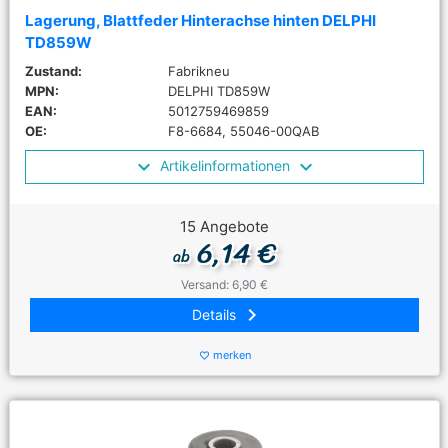
Lagerung, Blattfeder Hinterachse hinten DELPHI
TD859W
Zustand:
Fabrikneu
MPN:
DELPHI TD859W
EAN:
5012759469859
OE:
F8-6684, 55046-00QAB
Artikelinformationen
15 Angebote
6,14 €
ab
Versand: 6,90 €
keyboard_arrow_right
Details
merken
favorite_border