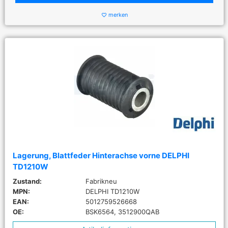
merken
favorite_border
Lagerung, Blattfeder Hinterachse vorne DELPHI
TD1210W
Zustand:
Fabrikneu
MPN:
DELPHI TD1210W
EAN:
5012759526668
OE:
BSK6564, 3512900QAB