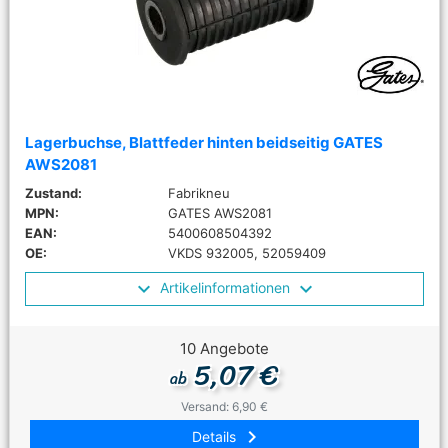
Lagerbuchse, Blattfeder hinten beidseitig GATES
AWS2081
Zustand:
Fabrikneu
MPN:
GATES AWS2081
EAN:
5400608504392
OE:
VKDS 932005, 52059409
Artikelinformationen
10 Angebote
5,07 €
ab
Versand: 6,90 €
keyboard_arrow_right
Details