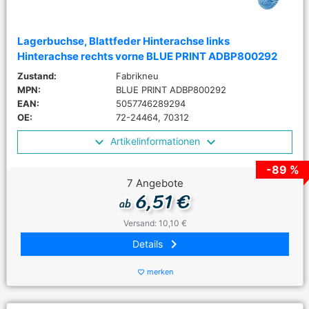
Lagerbuchse, Blattfeder Hinterachse links
Hinterachse rechts vorne BLUE PRINT ADBP800292
Zustand:
Fabrikneu
MPN:
BLUE PRINT ADBP800292
EAN:
5057746289294
OE:
72-24464, 70312
Artikelinformationen
-89 %
7 Angebote
6,51 €
ab
Versand: 10,10 €
keyboard_arrow_right
Details
merken
favorite_border