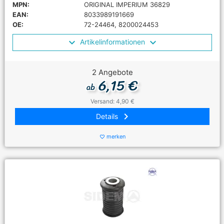
MPN:
ORIGINAL IMPERIUM 36829
EAN:
8033989191669
OE:
72-24464, 8200024453
Artikelinformationen
2 Angebote
6,15 €
ab
Versand: 4,90 €
keyboard_arrow_right
Details
merken
favorite_border