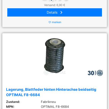
Versand: 6,90 €
keyboard_arrow_right
Details
merken
favorite_border
Lagerung, Blattfeder hinten Hinterachse beidseitig
OPTIMAL F8-6684
Zustand:
Fabrikneu
MPN:
OPTIMAL F8-6684