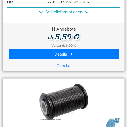
OE:
7700 302 152, 4235416
Artikelinformationen
11 Angebote
5,59 €
ab
Versand: 6,90 €
keyboard_arrow_right
Details
merken
favorite_border