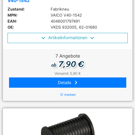
V40-1542
Zustand:
Fabrikneu
MPN:
VAICO V40-1542
EAN:
4046001797491
OE:
VKDS 932005, 62-01680
Artikelinformationen
7 Angebote
7,90 €
ab
Versand: 5,90 €
keyboard_arrow_right
Details
merken
favorite_border