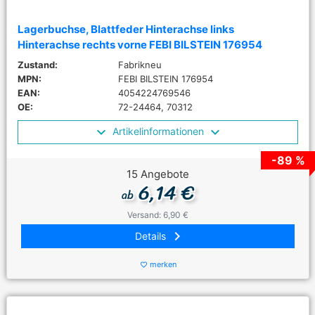
Lagerbuchse, Blattfeder Hinterachse links
Hinterachse rechts vorne FEBI BILSTEIN 176954
Zustand:
Fabrikneu
MPN:
FEBI BILSTEIN 176954
EAN:
4054224769546
OE:
72-24464, 70312
Artikelinformationen
-89 %
15 Angebote
6,14 €
ab
Versand: 6,90 €
keyboard_arrow_right
Details
merken
favorite_border