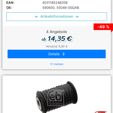
EAN:
4031185248358
OE:
590600, 55046-00QAB
Artikelinformationen
-49 %
4 Angebote
14,35 €
ab
Versand: 6,90 €
keyboard_arrow_right
Details
merken
favorite_border