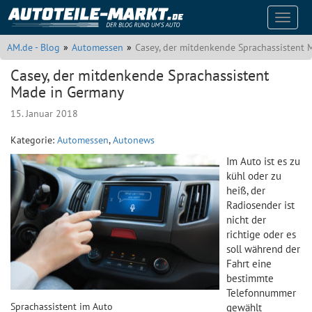
Naviga
auskla
AM.de - Blog
Automessen
Casey, der mitdenkende Sprachassistent
Casey, der mitdenkende Sprachassistent
Made in Germany
15. Januar 2018
Kategorie:
Automessen
,
Autonews
Im Auto ist es zu
kühl oder zu
heiß, der
Radiosender ist
nicht der
richtige oder es
soll während der
Fahrt eine
bestimmte
Telefonnummer
Sprachassistent im Auto
gewählt