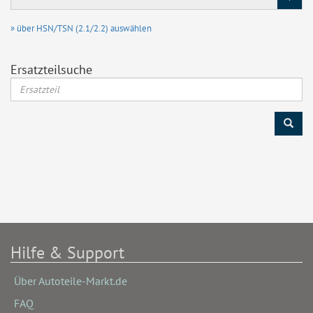
/
Motor
» über HSN/TSN (2.1/2.2) auswählen
Ersatzteilsuche
Hilfe & Support
Über Autoteile-Markt.de
FAQ