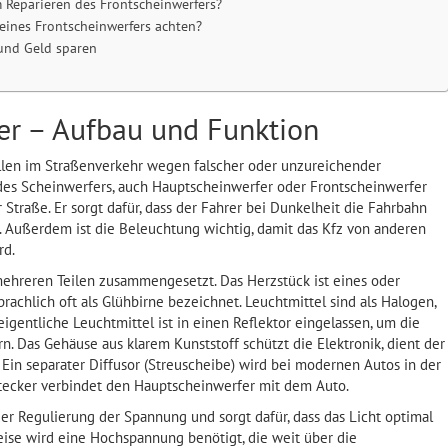
 Reparieren des Frontscheinwerfers?
eines Frontscheinwerfers achten?
 und Geld sparen
er – Aufbau und Funktion
len im Straßenverkehr wegen falscher oder unzureichender
es Scheinwerfers, auch Hauptscheinwerfer oder Frontscheinwerfer
 Straße. Er sorgt dafür, dass der Fahrer bei Dunkelheit die Fahrbahn
. Außerdem ist die Beleuchtung wichtig, damit das Kfz von anderen
rd.
mehreren Teilen zusammengesetzt. Das Herzstück ist eines oder
achlich oft als Glühbirne bezeichnet. Leuchtmittel sind als Halogen,
igentliche Leuchtmittel ist in einen Reflektor eingelassen, um die
n. Das Gehäuse aus klarem Kunststoff schützt die Elektronik, dient der
 Ein separater Diffusor (Streuscheibe) wird bei modernen Autos in der
Stecker verbindet den Hauptscheinwerfer mit dem Auto.
der Regulierung der Spannung und sorgt dafür, dass das Licht optimal
eise wird eine Hochspannung benötigt, die weit über die