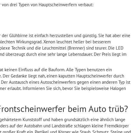
r von drei Typen von Hauptscheinwerfern verbaut:
der Glühbirne ist einfach herzustellen und günstig. Sie hat aber eine
lechten Wirkungsgrad. Xenon leuchtet heller bei besserem
lexe Technik und die Leuchtmittel (Brenner) sind teurer. Die LED
d überzeugt durch eine sehr lange Lebensdauer. Der Preis liegt im
at keinen Einfluss auf die Bauform. Alle Typen benutzen ein
e. Der Gedanke liegt nah, einen kaputten Hauptscheinwerfer durch
 Der Austausch eines Autoscheinwerfers gegen einen anderen Typ ist
mer erlaubt. Informieren Sie sich, bevor Sie beispielsweise Halogen
ontscheinwerfer beim Auto trüb?
gehärtetem Kunststoff und haben grundsätzlich eine ähnlich lange
ders auf der Autobahn und Landstraße schlagen kleine Fremdkörper
 großer Kraft ein. Partikel und Körper wie Staub, Schmutz, Steine und