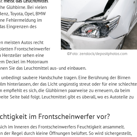
st
meist das Leuchtmittel
che Glühbirne. Bei vielen
enz, Toyota, Opel, BMW
eine Fehlermeldung im
 das Eingrenzen des
den meisten Autos recht
pletten Frontscheinwerfer
©Foto: zenstock/depositphotos.com
 Hersteller sehen eine
inem Deckel im Motorraum
önnen Sie das Leuchtmittel aus- und einbauen.
e unbedingt saubere Handschuhe tragen. Eine Berührung der Birnen
lm hinterlassen, der das Licht ungünstig streut oder für eine schlechte
 empfiehlt es sich, die Glühbirnen paarweise zu erneuern, da beim
eite Seite bald folgt. Leuchtmittel gibt es überall, wo es Autoteile zu
chtigkeit im Frontscheinwerfer vor?
s sich im Inneren des Frontscheinwerfers Feuchtigkeit ansammelt.
 der Regel durch kleine Öffnungen belüftet. So wird sichergestellt,