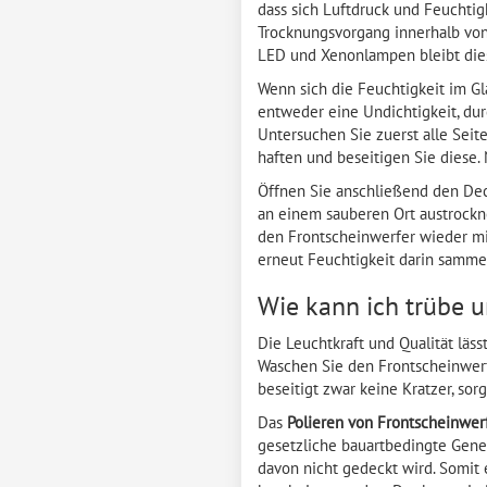
dass sich Luftdruck und Feuchti
Trocknungsvorgang innerhalb von
LED und Xenonlampen bleibt diese
Wenn sich die Feuchtigkeit im Glas
entweder eine Undichtigkeit, dur
Untersuchen Sie zuerst alle Seit
haften und beseitigen Sie diese.
Öffnen Sie anschließend den Dec
an einem sauberen Ort austrockn
den Frontscheinwerfer wieder mi
erneut Feuchtigkeit darin sammel
Wie kann ich trübe u
Die Leuchtkraft und Qualität läs
Waschen Sie den Frontscheinwerf
beseitigt zwar keine Kratzer, so
Das
Polieren von Frontscheinwerf
gesetzliche bauartbedingte Geneh
davon nicht gedeckt wird. Somit 