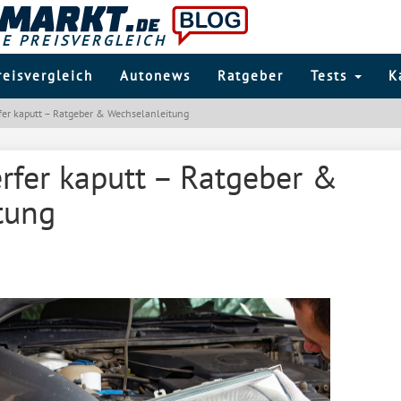
LE PREISVERGLEICH
reisvergleich
Autonews
Ratgeber
Tests
K
er kaputt – Ratgeber & Wechselanleitung
rfer kaputt – Ratgeber &
tung