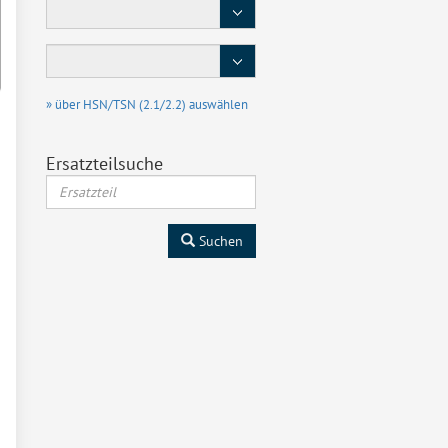
Baureihe
Typ
/
Motor
» über HSN/TSN (2.1/2.2) auswählen
Ersatzteilsuche
Suchen