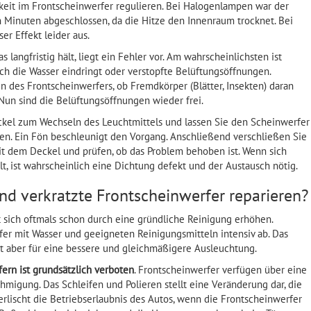
gkeit im Frontscheinwerfer regulieren. Bei Halogenlampen war der
 Minuten abgeschlossen, da die Hitze den Innenraum trocknet. Bei
r Effekt leider aus.
 langfristig hält, liegt ein Fehler vor. Am wahrscheinlichsten ist
ch die Wasser eindringt oder verstopfte Belüftungsöffnungen.
en des Frontscheinwerfers, ob Fremdkörper (Blätter, Insekten) daran
 Nun sind die Belüftungsöffnungen wieder frei.
kel zum Wechseln des Leuchtmittels und lassen Sie den Scheinwerfer
en. Ein Fön beschleunigt den Vorgang. Anschließend verschließen Sie
t dem Deckel und prüfen, ob das Problem behoben ist. Wenn sich
t, ist wahrscheinlich eine Dichtung defekt und der Austausch nötig.
nd verkratzte Frontscheinwerfer reparieren?
st sich oftmals schon durch eine gründliche Reinigung erhöhen.
er mit Wasser und geeigneten Reinigungsmitteln intensiv ab. Das
rgt aber für eine bessere und gleichmäßigere Ausleuchtung.
ern ist grundsätzlich verboten
. Frontscheinwerfer verfügen über eine
migung. Das Schleifen und Polieren stellt eine Veränderung dar, die
erlischt die Betriebserlaubnis des Autos, wenn die Frontscheinwerfer