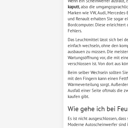
Wenn ein Scheinwerfer ausfällt, i
kaputt
, also die umgangssprachli
Marken wie VW, Audi, Mercedes-B
und Renault erhalten Sie sogar 
Bordcomputer. Diese erleichtert
Fehlers.
Das Leuchtmittel lässt sich bei 
einfach wechseln, ohne den kom
ausbauen zu müssen. Die meisten
Wartungsöffnung vor, die mit e
verschlossen ist. Von dort aus k
Beim selber Wechseln sollten Si
mit den Fingern kann einen Fettfi
Wärmeverteilung sorgt. Außerdem
Ausfall einer Seite oftmals die zw
kaufen gibt.
Wie gehe ich bei Feu
Es ist nicht ausgeschlossen, das
Moderne Autoscheinwerfer sind in