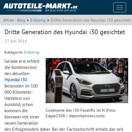
Naviga
auskla
AM.de - Blog
Erlkönig
Dritte Generation des Hyundai i30 gesichtet
Dritte Generation des Hyundai i30 gesichtet
27. Juli 2016
Kategorie:
Erlkönig
Gerade erst erhielt
die Kombiversion
des aktuellen
Hyundai i30
Bestnoten im 100
000-Kilometer-
Härtetest von
Autobild, schon
Codename des i30-Facelifts ist N (Foto:
kommen die
Eagle2308 / depositphotos.com)
Koreaner mit einer
neuen Generation
des Erfolgsmodels daher. Bei der Fachzeitschrift erhielt das seit