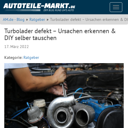
Naviga
auskla
AM.de - Blog
Ratgeber
Turbolader defekt – Ursachen erkennen & DI
Turbolader defekt – Ursachen erkennen &
DIY selber tauschen
17. März 2022
Kategorie:
Ratgeber