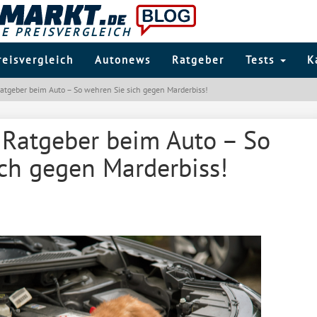
LE PREISVERGLEICH
reisvergleich
Autonews
Ratgeber
Tests
K
atgeber beim Auto – So wehren Sie sich gegen Marderbiss!
 Ratgeber beim Auto – So
ch gegen Marderbiss!