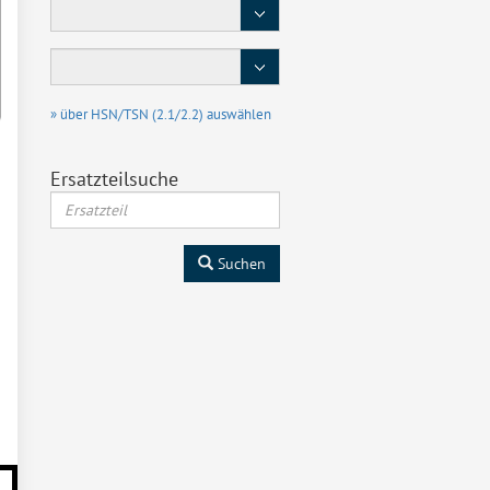
Baureihe
Typ
/
Motor
» über HSN/TSN (2.1/2.2) auswählen
Ersatzteilsuche
Suchen