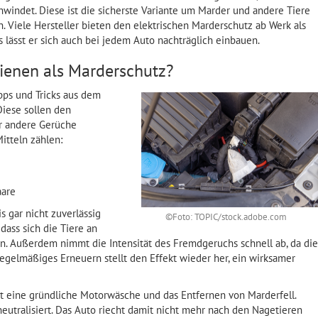
windet. Diese ist die sicherste Variante um Marder und andere Tiere
 Viele Hersteller bieten den elektrischen Marderschutz ab Werk als
s lässt er sich auch bei jedem Auto nachträglich einbauen.
ienen als Marderschutz?
pps und Tricks aus dem
Diese sollen den
r andere Gerüche
itteln zählen:
aare
s gar nicht zuverlässig
©Foto: TOPIC/stock.adobe.com
 dass sich die Tiere an
Außerdem nimmt die Intensität des Fremdgeruchs schnell ab, da die
Regelmäßiges Erneuern stellt den Effekt wieder her, ein wirksamer
ist eine gründliche Motorwäsche und das Entfernen von Marderfell.
utralisiert. Das Auto riecht damit nicht mehr nach den Nagetieren