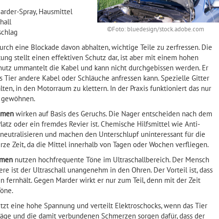
arder-Spray, Hausmittel
hall
©Foto: bluedesign/stock.adobe.com
schlag
durch eine Blockade davon abhalten, wichtige Teile zu zerfressen. Die
ng stellt einen effektiven Schutz dar, ist aber mit einem hohen
utz ummantelt die Kabel und kann nicht durchgebissen werden. Er
das Tier andere Kabel oder Schläuche anfressen kann. Spezielle Gitter
ten, in den Motorraum zu klettern. In der Praxis funktioniert das nur
an gewöhnen.
ahmen
wirken auf Basis des Geruchs. Die Nager entscheiden nach dem
latz oder ein fremdes Revier ist. Chemische Hilfsmittel wie Anti-
neutralisieren und machen den Unterschlupf uninteressant für die
kurze Zeit, da die Mittel innerhalb von Tagen oder Wochen verfliegen.
hmen
nutzen hochfrequente Töne im Ultraschallbereich. Der Mensch
iere ist der Ultraschall unangenehm in den Ohren. Der Vorteil ist, dass
n fernhält. Gegen Marder wirkt er nur zum Teil, denn mit der Zeit
Töne.
tzt eine hohe Spannung und verteilt Elektroschocks, wenn das Tier
läge und die damit verbundenen Schmerzen sorgen dafür, dass der