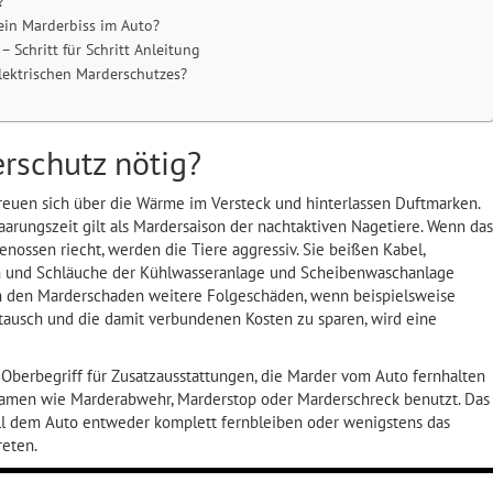
?
in Marderbiss im Auto?
 Schritt für Schritt Anleitung
lektrischen Marderschutzes?
rschutz nötig?
freuen sich über die Wärme im Versteck und hinterlassen Duftmarken.
aarungszeit gilt als Mardersaison der nachtaktiven Nagetiere. Wenn das
nossen riecht, werden die Tiere aggressiv. Sie beißen Kabel,
 und Schläuche der Kühlwasseranlage und Scheibenwaschanlage
ch den Marderschaden weitere Folgeschäden, wenn beispielsweise
tausch und die damit verbundenen Kosten zu sparen, wird eine
berbegriff für Zusatzausstattungen, die Marder vom Auto fernhalten
Namen wie Marderabwehr, Marderstop oder Marderschreck benutzt. Das
soll dem Auto entweder komplett fernbleiben oder wenigstens das
reten.