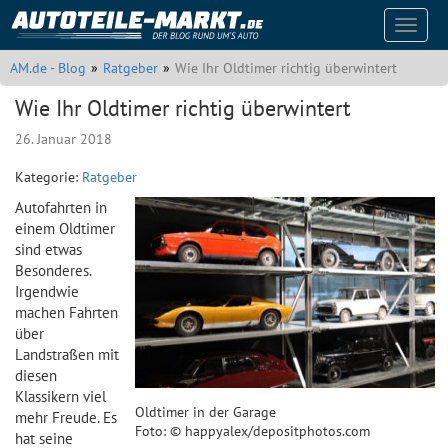
Naviga
auskla
AM.de - Blog
Ratgeber
Wie Ihr Oldtimer richtig überwintert
Wie Ihr Oldtimer richtig überwintert
26. Januar 2018
Kategorie:
Ratgeber
Autofahrten in
einem Oldtimer
sind etwas
Besonderes.
Irgendwie
machen Fahrten
über
Landstraßen mit
diesen
Klassikern viel
Oldtimer in der Garage
mehr Freude. Es
Foto: © happyalex/depositphotos.com
hat seine