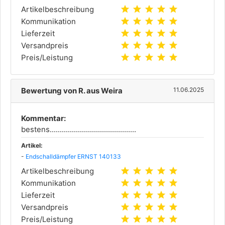
star
star
star
star
star
Artikelbeschreibung
star
star
star
star
star
Kommunikation
star
star
star
star
star
Lieferzeit
star
star
star
star
star
Versandpreis
star
star
star
star
star
Preis/Leistung
Bewertung von R. aus Weira
11.06.2025
Kommentar:
bestens...........................................
Artikel:
-
Endschalldämpfer ERNST 140133
star
star
star
star
star
Artikelbeschreibung
star
star
star
star
star
Kommunikation
star
star
star
star
star
Lieferzeit
star
star
star
star
star
Versandpreis
star
star
star
star
star
Preis/Leistung