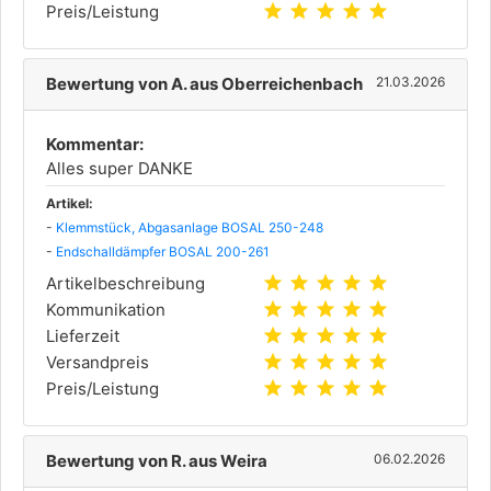
star
star
star
star
star
Preis/Leistung
Bewertung von A. aus Oberreichenbach
21.03.2026
Kommentar:
Alles super DANKE
Artikel:
-
Klemmstück, Abgasanlage BOSAL 250-248
-
Endschalldämpfer BOSAL 200-261
star
star
star
star
star
Artikelbeschreibung
star
star
star
star
star
Kommunikation
star
star
star
star
star
Lieferzeit
star
star
star
star
star
Versandpreis
star
star
star
star
star
Preis/Leistung
Bewertung von R. aus Weira
06.02.2026