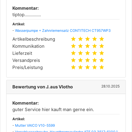
Kommentar:
tiptop..............
Artikel:
-
Wasserpumpe + Zahnriemensatz CONTITECH CT957WP3
star
star
star
star
star
Artikelbeschreibung
star
star
star
star
star
Kommunikation
star
star
star
star
star
Lieferzeit
star
star
star
star
star
Versandpreis
star
star
star
star
star
Preis/Leistung
Bewertung von J. aus Vlotho
28.10.2025
Kommentar:
guter Service hier kauft man gerne ein.
Artikel:
-
Mutter VAICO V10-5599
-
Verschlussschraube, Hauptbremszylinder ATE 03.3517-5100.1