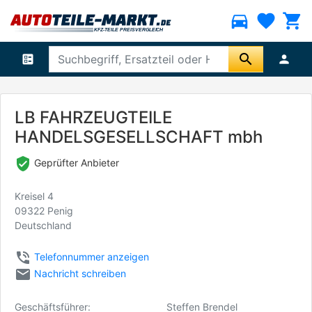
directions_car
favorite
shopping_cart
search
ballot
person
LB FAHRZEUGTEILE
HANDELSGESELLSCHAFT mbh
verified_user
Geprüfter Anbieter
Kreisel 4
09322 Penig
Deutschland
phone_in_talk
Telefonnummer anzeigen
email
Nachricht schreiben
Geschäftsführer:
Steffen Brendel