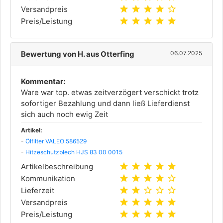
star
star
star
star
star_outline
Versandpreis
star
star
star
star
star
Preis/Leistung
Bewertung von H. aus Otterfing
06.07.2025
Kommentar:
Ware war top. etwas zeitverzögert verschickt trotz
sofortiger Bezahlung und dann ließ Lieferdienst
sich auch noch ewig Zeit
Artikel:
-
Ölfilter VALEO 586529
-
Hitzeschutzblech HJS 83 00 0015
star
star
star
star
star
Artikelbeschreibung
star
star
star
star
star_outline
Kommunikation
star
star
star_outline
star_outline
star_outline
Lieferzeit
star
star
star
star
star
Versandpreis
star
star
star
star
star
Preis/Leistung