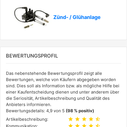
Zünd- / Glühanlage
BEWERTUNGSPROFIL
Das nebenstehende Bewertungsprofil zeigt alle
Bewertungen, welche von Käufern abgegeben worden
sind. Dies soll als Information bzw. als mögliche Hilfe bei
einer Kaufentscheidung dienen und unter anderem über
die Seriosität, Artikelbeschreibung und Qualität des
Anbieters informieren.
Bewertungsdetails: 4,9 von 5
(98 % positiv)
star
star
star
star
star_half
Artikelbeschreibung:
star
star
star
star
star_half
Kommunikation: