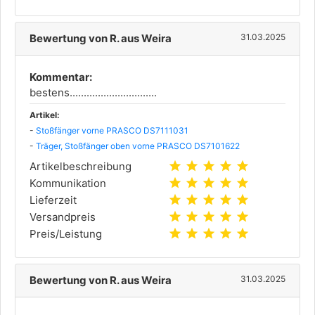
Bewertung von R. aus Weira
31.03.2025
Kommentar:
bestens...............................
Artikel:
-
Stoßfänger vorne PRASCO DS7111031
-
Träger, Stoßfänger oben vorne PRASCO DS7101622
star
star
star
star
star
Artikelbeschreibung
star
star
star
star
star
Kommunikation
star
star
star
star
star
Lieferzeit
star
star
star
star
star
Versandpreis
star
star
star
star
star
Preis/Leistung
Bewertung von R. aus Weira
31.03.2025