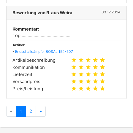
Bewertung von R. aus Weira
03.12.2024
Kommentar:
Top..........................................
Artikel:
-
Endschalldämpfer BOSAL 154-507
star
star
star
star
star
Artikelbeschreibung
star
star
star
star
star
Kommunikation
star
star
star
star
star
Lieferzeit
star
star
star
star
star
Versandpreis
star
star
star
star
star
Preis/Leistung
Zurück
Vorwärts
«
1
2
»