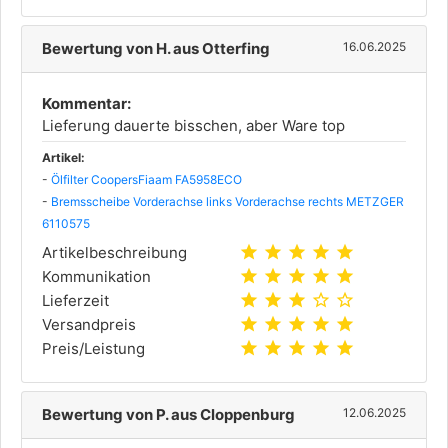
Bewertung von H. aus Otterfing
16.06.2025
Kommentar:
Lieferung dauerte bisschen, aber Ware top
Artikel:
-
Ölfilter CoopersFiaam FA5958ECO
-
Bremsscheibe Vorderachse links Vorderachse rechts METZGER
6110575
star
star
star
star
star
Artikelbeschreibung
star
star
star
star
star
Kommunikation
star
star
star
star_outline
star_outline
Lieferzeit
star
star
star
star
star
Versandpreis
star
star
star
star
star
Preis/Leistung
Bewertung von P. aus Cloppenburg
12.06.2025