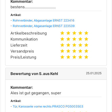
Kommentar:
bestens...............................
Artikel:
-
Rohrverbinder, Abgasanlage ERNST 223416
-
Rohrverbinder, Abgasanlage ERNST 223539
star
star
star
star
star
Artikelbeschreibung
star
star
star
star
star
Kommunikation
star
star
star
star
star
Lieferzeit
star
star
star
star
star
Versandpreis
star
star
star
star
star
Preis/Leistung
Bewertung von S. aus Kehl
25.01.2025
Kommentar:
Ales ist gut gegangen, super
Artikel:
-
Tür, Karosserie vorne rechts PRASCO PG5003503