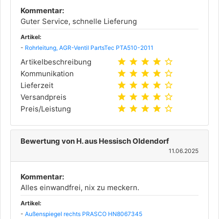
Kommentar:
Guter Service, schnelle Lieferung
Artikel:
-
Rohrleitung, AGR-Ventil PartsTec PTA510-2011
star
star
star
star
star_outline
Artikelbeschreibung
star
star
star
star
star_outline
Kommunikation
star
star
star
star
star_outline
Lieferzeit
star
star
star
star
star_outline
Versandpreis
star
star
star
star
star_outline
Preis/Leistung
Bewertung von H. aus Hessisch Oldendorf
11.06.2025
Kommentar:
Alles einwandfrei, nix zu meckern.
Artikel:
-
Außenspiegel rechts PRASCO HN8067345