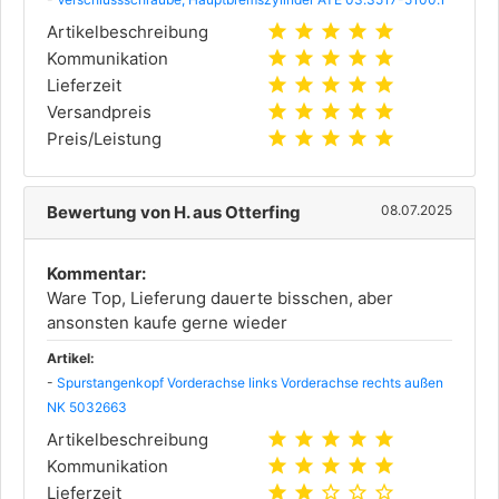
star
star
star
star
star
Artikelbeschreibung
star
star
star
star
star
Kommunikation
star
star
star
star
star
Lieferzeit
star
star
star
star
star
Versandpreis
star
star
star
star
star
Preis/Leistung
Bewertung von H. aus Otterfing
08.07.2025
Kommentar:
Ware Top, Lieferung dauerte bisschen, aber
ansonsten kaufe gerne wieder
Artikel:
-
Spurstangenkopf Vorderachse links Vorderachse rechts außen
NK 5032663
star
star
star
star
star
Artikelbeschreibung
star
star
star
star
star
Kommunikation
star
star
star_outline
star_outline
star_outline
Lieferzeit