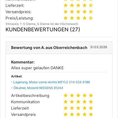
star
star
star
star
star_half
Lieferzeit:
star
star
star
star
star_half
Versandpreis:
star
star
star
star
star_half
Preis/Leistung:
(Hinweis: 1-5 Sterne, 5 Sterne ist der Höchstwert)
KUNDENBEWERTUNGEN (27)
Bewertung von A. aus Oberreichenbach
31.03.2026
Kommentar:
Alles super gelaufen DANKE
Artikel:
-
Lagerung, Motor vorne rechts MEYLE 014 024 0186
-
Ölkühler, Motoröl NISSENS 91244
star
star
star
star
star
Artikelbeschreibung
star
star
star
star
star
Kommunikation
star
star
star
star
star
Lieferzeit
star
star
star
star
star
Versandpreis