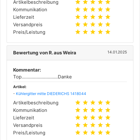
star
star
star
star
star
Artikelbeschreibung
star
star
star
star
star
Kommunikation
star
star
star
star
star
Lieferzeit
star
star
star
star
star
Versandpreis
star
star
star
star
star
Preis/Leistung
Bewertung von R. aus Weira
14.01.2025
Kommentar:
Top.............................Danke
Artikel:
-
Kühlergitter mitte DIEDERICHS 1418044
star
star
star
star
star
Artikelbeschreibung
star
star
star
star
star
Kommunikation
star
star
star
star
star
Lieferzeit
star
star
star
star
star
Versandpreis
star
star
star
star
star
Preis/Leistung